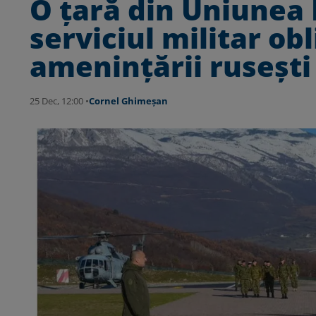
O țară din Uniunea
serviciul militar obl
amenințării rusești
25 Dec, 12:00 •
Cornel Ghimeșan