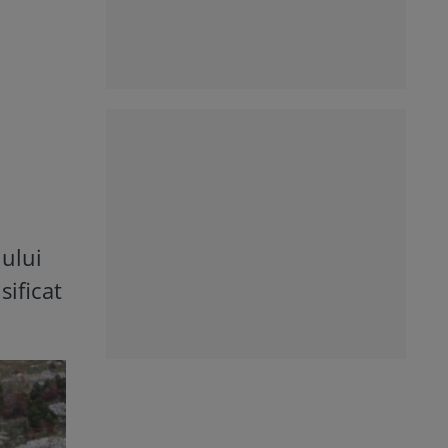
nului
ificat