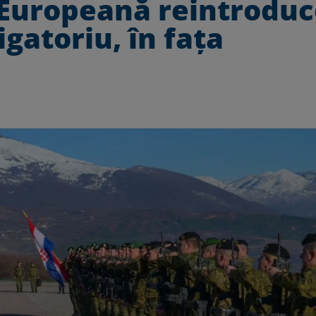
 Europeană reintrodu
igatoriu, în fața