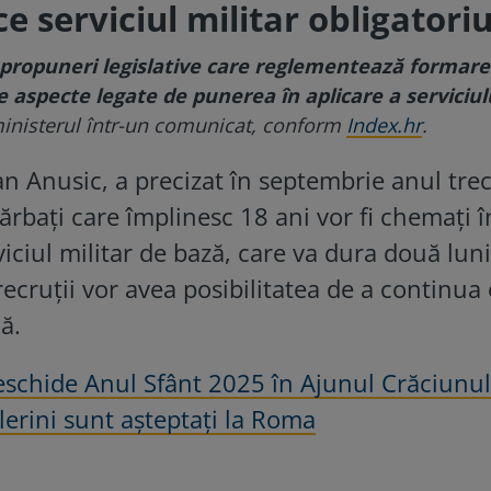
e serviciul militar obligatori
t propuneri legislative care reglementează formar
e aspecte legate de punerea în aplicare a serviciul
inisterul într-un comunicat, conform
Index.hr
.
van Anusic, a precizat în septembrie anul tre
ărbați care împlinesc 18 ani vor fi chemați î
viciul militar de bază, care va dura două luni
recruții vor avea posibilitatea de a continua
ă.
schide Anul Sfânt 2025 în Ajunul Crăciunulu
lerini sunt așteptați la Roma