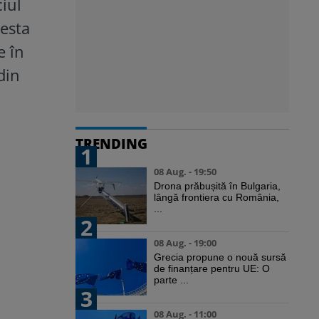
iul
cesta
e în
din
TRENDING
1
08 Aug. - 19:50
Drona prăbușită în Bulgaria,
lângă frontiera cu România,
...
2
08 Aug. - 19:00
Grecia propune o nouă sursă
de finanțare pentru UE: O
parte ...
3
08 Aug. - 11:00