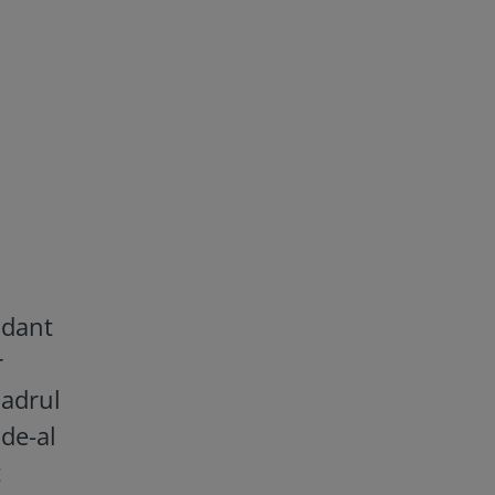
ndant
r
cadrul
 de-al
t