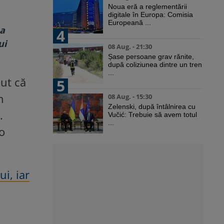
u
Noua eră a reglementării
digitale în Europa: Comisia
Europeană ...
ea
4
ui
08 Aug. - 21:30
Șase persoane grav rănite,
după coliziunea dintre un tren
...
cut că
5
n
08 Aug. - 15:30
Zelenski, după întâlnirea cu
.
Vučić: Trebuie să avem totul
...
 o
i, iar