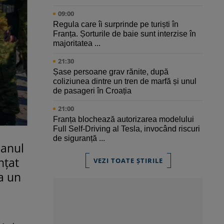
09:00
Regula care îi surprinde pe turiști în
Franța. Șorturile de baie sunt interzise în
majoritatea ...
21:30
Șase persoane grav rănite, după
coliziunea dintre un tren de marfă și unul
de pasageri în Croația
21:00
Franța blochează autorizarea modelului
Full Self-Driving al Tesla, invocând riscuri
de siguranță ...
 anul
nțat
VEZI TOATE ȘTIRILE
ma un