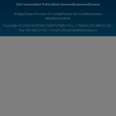
Știri Interne
Știri Politică
Știri Externe
Economie
Diverse
Echipa
Contact
Termeni Si Condiții
Politica De Confidentialitate
Modifică Setările
Copyright © 2026 RIDZONE COMPUTERS S.R.L. | Telefon 031.860.51.09 |
Fax: 037.860.31.60 | E-mail:
office@dailybusiness.ro