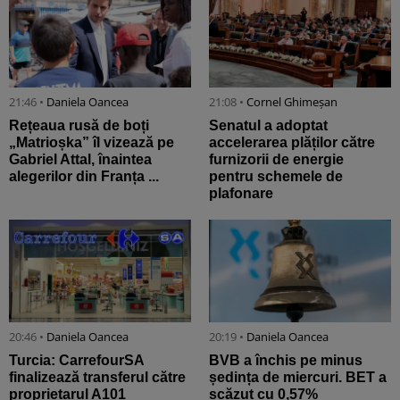
21:46 •
Daniela Oancea
21:08 •
Cornel Ghimeșan
Rețeaua rusă de boți
Senatul a adoptat
„Matrioșka” îl vizează pe
accelerarea plăților către
Gabriel Attal, înaintea
furnizorii de energie
alegerilor din Franța ...
pentru schemele de
plafonare
20:46 •
Daniela Oancea
20:19 •
Daniela Oancea
Turcia: CarrefourSA
BVB a închis pe minus
finalizează transferul către
ședința de miercuri. BET a
proprietarul A101
scăzut cu 0,57%