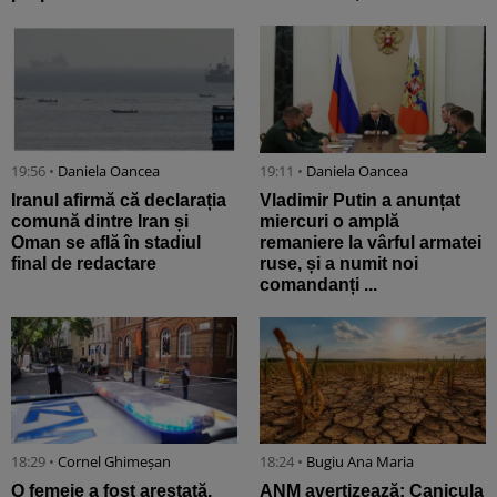
19:56 •
Daniela Oancea
19:11 •
Daniela Oancea
Iranul afirmă că declarația
Vladimir Putin a anunțat
comună dintre Iran și
miercuri o amplă
Oman se află în stadiul
remaniere la vârful armatei
final de redactare
ruse, și a numit noi
comandanți ...
18:29 •
Cornel Ghimeșan
18:24 •
Bugiu ⁠Ana Maria
O femeie a fost arestată,
ANM avertizează: Canicula