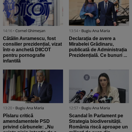
14:16 •
Cornel Ghimeșan
13:54 •
Bugiu ⁠Ana Maria
Cătălin Avramescu, fost
Declarația de avere a
consilier prezidențial, vizat
Mirabelei Grădinaru,
într-o anchetă DIICOT
publicată de Administrația
pentru pornografie
Prezidențială. Ce bunuri ...
infantilă
13:20 •
Bugiu ⁠Ana Maria
12:57 •
Bugiu ⁠Ana Maria
Pîslaru critică
Scandal în Parlament pe
amendamentele PSD
Strategia biodiversității.
privind cărbunele: „Nu
România riscă aproape un