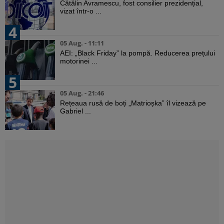
Cătălin Avramescu, fost consilier prezidențial,
vizat într-o ...
4
05 Aug. - 11:11
AEI: „Black Friday” la pompă. Reducerea prețului
motorinei ...
5
05 Aug. - 21:46
Rețeaua rusă de boți „Matrioșka” îl vizează pe
Gabriel ...