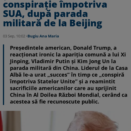
conspirație împotriva
SUA, după parada
militară de la Beijing
03 Sep, 10:02 •
Bugiu ⁠Ana Maria
Președintele american, Donald Trump, a
reacționat ironic la apariția comună a lui Xi
Jinping, Vladimir Putin și Kim Jong Un la
parada militară din China. Liderul de la Casa
Albă le-a urat „succes” în timp ce „conspiră
împotriva Statelor Unite” și a reamintit
sacrificiile americanilor care au sprijinit
China în Al Doilea Război Mondial, cerând ca
acestea să fie recunoscute public.