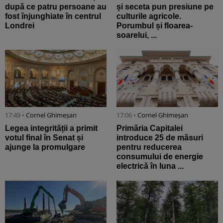
după ce patru persoane au
și seceta pun presiune pe
fost înjunghiate în centrul
culturile agricole.
Londrei
Porumbul și floarea-
soarelui, ...
17:49 •
Cornel Ghimeșan
17:06 •
Cornel Ghimeșan
Legea integrității a primit
Primăria Capitalei
votul final în Senat și
introduce 25 de măsuri
ajunge la promulgare
pentru reducerea
consumului de energie
electrică în luna ...