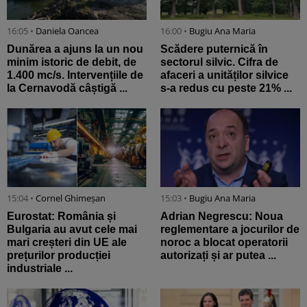
16:05 •
Daniela Oancea
16:00 •
Bugiu ⁠Ana Maria
Dunărea a ajuns la un nou
Scădere puternică în
minim istoric de debit, de
sectorul silvic. Cifra de
1.400 mc/s. Intervențiile de
afaceri a unităților silvice
la Cernavodă câștigă ...
s-a redus cu peste 21% ...
15:04 •
Cornel Ghimeșan
15:03 •
Bugiu ⁠Ana Maria
Eurostat: România și
Adrian Negrescu: Noua
Bulgaria au avut cele mai
reglementare a jocurilor de
mari creșteri din UE ale
noroc a blocat operatorii
prețurilor producției
autorizați și ar putea ...
industriale ...