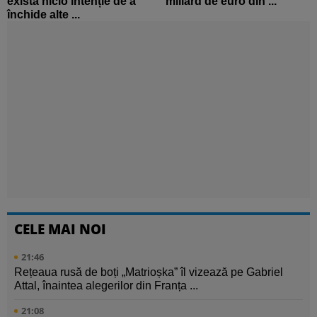
exista nicio intenție de a
miliard de euro din ...
închide alte ...
CELE MAI NOI
21:46
Rețeaua rusă de boți „Matrioșka” îl vizează pe Gabriel
Attal, înaintea alegerilor din Franța ...
21:08