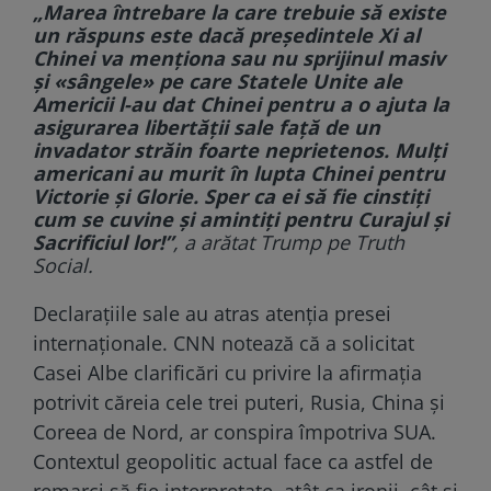
„Marea întrebare la care trebuie să existe
un răspuns este dacă preşedintele Xi al
Chinei va menţiona sau nu sprijinul masiv
şi «sângele» pe care Statele Unite ale
Americii l-au dat Chinei pentru a o ajuta la
asigurarea libertăţii sale faţă de un
invadator străin foarte neprietenos. Mulţi
americani au murit în lupta Chinei pentru
Victorie şi Glorie. Sper ca ei să fie cinstiţi
cum se cuvine şi amintiţi pentru Curajul şi
Sacrificiul lor!”
, a arătat Trump pe Truth
Social.
Declarațiile sale au atras atenția presei
internaționale. CNN notează că a solicitat
Casei Albe clarificări cu privire la afirmația
potrivit căreia cele trei puteri, Rusia, China și
Coreea de Nord, ar conspira împotriva SUA.
Contextul geopolitic actual face ca astfel de
remarci să fie interpretate, atât ca ironii, cât și