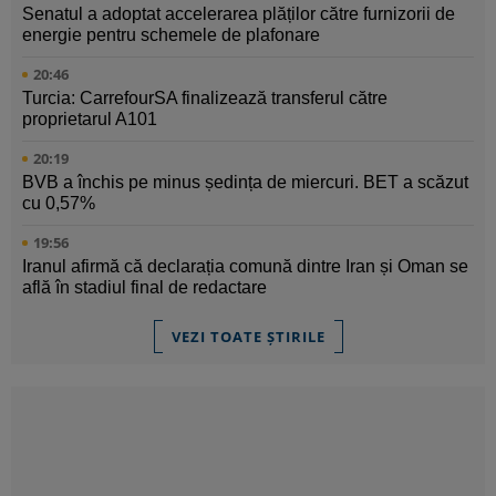
Senatul a adoptat accelerarea plăților către furnizorii de
energie pentru schemele de plafonare
20:46
Turcia: CarrefourSA finalizează transferul către
proprietarul A101
20:19
BVB a închis pe minus ședința de miercuri. BET a scăzut
cu 0,57%
19:56
Iranul afirmă că declarația comună dintre Iran și Oman se
află în stadiul final de redactare
VEZI TOATE ȘTIRILE