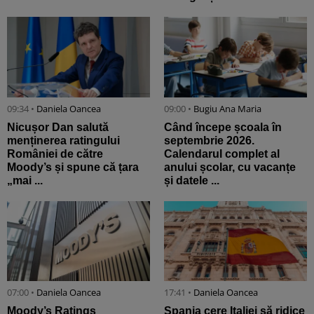
09:34 •
Daniela Oancea
09:00 •
Bugiu ⁠Ana Maria
Nicușor Dan salută
Când începe școala în
menținerea ratingului
septembrie 2026.
României de către
Calendarul complet al
Moody’s și spune că țara
anului școlar, cu vacanțe
„mai ...
și datele ...
07:00 •
Daniela Oancea
17:41 •
Daniela Oancea
Moody’s Ratings
Spania cere Italiei să ridice