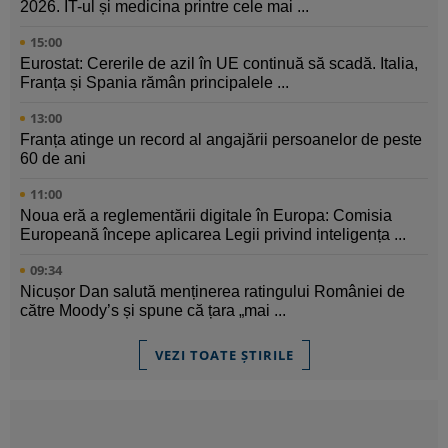
2026. IT-ul și medicina printre cele mai ...
15:00
Eurostat: Cererile de azil în UE continuă să scadă. Italia,
Franța și Spania rămân principalele ...
13:00
Franța atinge un record al angajării persoanelor de peste
60 de ani
11:00
Noua eră a reglementării digitale în Europa: Comisia
Europeană începe aplicarea Legii privind inteligența ...
09:34
Nicușor Dan salută menținerea ratingului României de
către Moody’s și spune că țara „mai ...
VEZI TOATE ȘTIRILE