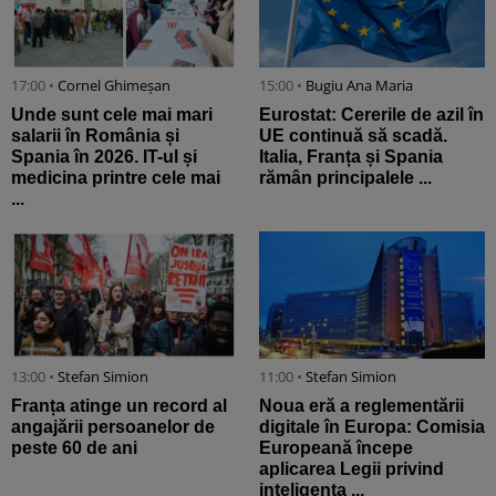
17:00 •
Cornel Ghimeșan
15:00 •
Bugiu ⁠Ana Maria
Unde sunt cele mai mari
Eurostat: Cererile de azil în
salarii în România și
UE continuă să scadă.
Spania în 2026. IT-ul și
Italia, Franța și Spania
medicina printre cele mai
rămân principalele ...
...
13:00 •
Stefan Simion
11:00 •
Stefan Simion
Franța atinge un record al
Noua eră a reglementării
angajării persoanelor de
digitale în Europa: Comisia
peste 60 de ani
Europeană începe
aplicarea Legii privind
inteligența ...