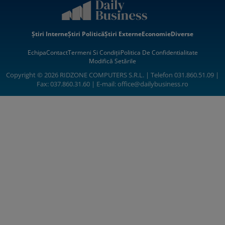
Știri Interne
Știri Politică
Știri Externe
Economie
Diverse
Echipa
Contact
Termeni Si Condiții
Politica De Confidentialitate
Modifică Setările
Copyright © 2026 RIDZONE COMPUTERS S.R.L. | Telefon 031.860.51.09 |
Fax: 037.860.31.60 | E-mail:
office@dailybusiness.ro