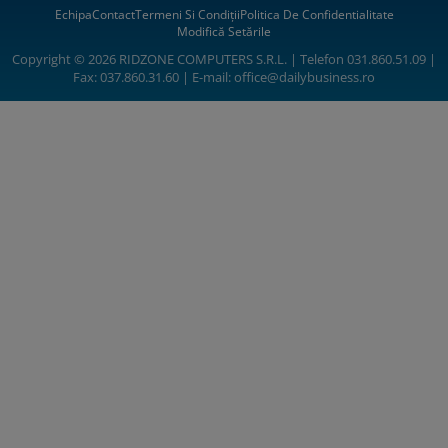
Echipa
Contact
Termeni Si Condiții
Politica De Confidentialitate
Modifică Setările
Copyright © 2026 RIDZONE COMPUTERS S.R.L. | Telefon 031.860.51.09 |
Fax: 037.860.31.60 | E-mail:
office@dailybusiness.ro