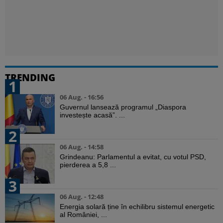
TRENDING
1
06 Aug. - 16:56
Guvernul lansează programul „Diaspora
investește acasă”. ...
2
06 Aug. - 14:58
Grindeanu: Parlamentul a evitat, cu votul PSD,
pierderea a 5,8 ...
3
06 Aug. - 12:48
Energia solară ține în echilibru sistemul energetic
al României, ...