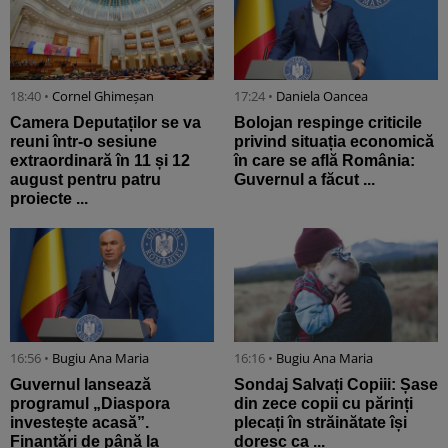
18:40 •
Cornel Ghimeșan
17:24 •
Daniela Oancea
Camera Deputaților se va
Bolojan respinge criticile
reuni într-o sesiune
privind situația economică
extraordinară în 11 și 12
în care se află România:
august pentru patru
Guvernul a făcut ...
proiecte ...
16:56 •
Bugiu ⁠Ana Maria
16:16 •
Bugiu ⁠Ana Maria
Guvernul lansează
Sondaj Salvați Copiii: Șase
programul „Diaspora
din zece copii cu părinți
investește acasă”.
plecați în străinătate își
Finanțări de până la
doresc ca ...