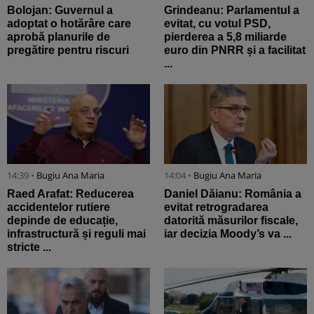
Bolojan: Guvernul a
Grindeanu: Parlamentul a
adoptat o hotărâre care
evitat, cu votul PSD,
aprobă planurile de
pierderea a 5,8 miliarde
pregătire pentru riscuri
euro din PNRR și a facilitat
...
14:39 •
Bugiu ⁠Ana Maria
14:04 •
Bugiu ⁠Ana Maria
Raed Arafat: Reducerea
Daniel Dăianu: România a
accidentelor rutiere
evitat retrogradarea
depinde de educație,
datorită măsurilor fiscale,
infrastructură și reguli mai
iar decizia Moody’s va ...
stricte ...