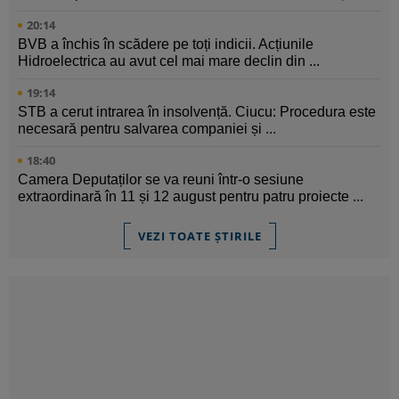
20:14
BVB a închis în scădere pe toți indicii. Acțiunile
Hidroelectrica au avut cel mai mare declin din ...
19:14
STB a cerut intrarea în insolvență. Ciucu: Procedura este
necesară pentru salvarea companiei și ...
18:40
Camera Deputaților se va reuni într-o sesiune
extraordinară în 11 și 12 august pentru patru proiecte ...
VEZI TOATE ȘTIRILE