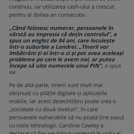
continuu, iar utilizarea cash-ului a crescut
pentru al doilea an consecutiv.
„Când folosesc numerar, persoanele în
vârstă au impresia că dețin controlul”, a
spus un englez de 84 ani, care locuiește
într-o suburbie a Londrei. „Tinerii vor
îmbătrâni și ei într-o zi și pot avea aceleași
probleme pe care le avem noi, ar putea
începe să uite numerele unui PIN”,
a spus
ea.
Pe de altă parte, tinerii sunt mult mai
obișnuiți cu plățile digitale și aplicațiile
mobile, iar acest dezechilibru poate crea o
„societate cu două niveluri”, în care
persoanele vulnerabile să nu poată ține pasul
cu noile tehnologii. Caroline Cawley a
declarat că fiecare bănuț contează în viața ei.