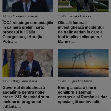
14:03 •
Cornel Ghimeșan
13:45 •
Daniela Oancea
ÎCCJ respinge contestațiile
Oficialii federali
în camera preliminară;
investighează incidentul
procesul lui Călin
de trafic aerian în care a
Georgescu și Horațiu
fost implicat elicopterul
Potra ...
Marine ...
13:26 •
Bugiu ⁠Ana Maria
12:48 •
Bugiu ⁠Ana Maria
Guvernul deblochează
Energia solară ține în
angajările pentru noile
echilibru sistemul
creșe. 247 de unități sunt
energetic al României, dar
incluse în programul
specialiștii cer investiții ...
„Sfânta ...