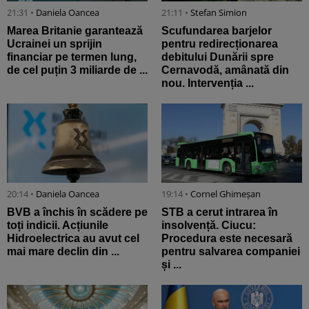
21:31 •
Daniela Oancea
21:11 •
Stefan Simion
Marea Britanie garantează
Scufundarea barjelor
Ucrainei un sprijin
pentru redirecționarea
financiar pe termen lung,
debitului Dunării spre
de cel puțin 3 miliarde de ...
Cernavodă, amânată din
nou. Intervenția ...
20:14 •
Daniela Oancea
19:14 •
Cornel Ghimeșan
BVB a închis în scădere pe
STB a cerut intrarea în
toți indicii. Acțiunile
insolvență. Ciucu:
Hidroelectrica au avut cel
Procedura este necesară
mai mare declin din ...
pentru salvarea companiei
și ...