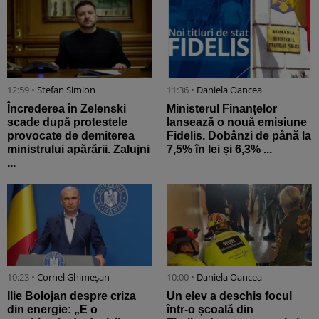
12:59 •
Stefan Simion
11:36 •
Daniela Oancea
Încrederea în Zelenski
Ministerul Finanțelor
scade după protestele
lansează o nouă emisiune
provocate de demiterea
Fidelis. Dobânzi de până la
ministrului apărării. Zalujni
7,5% în lei și 6,3% ...
...
10:23 •
Cornel Ghimeșan
10:00 •
Daniela Oancea
Ilie Bolojan despre criza
Un elev a deschis focul
din energie: „E o
într-o școală din