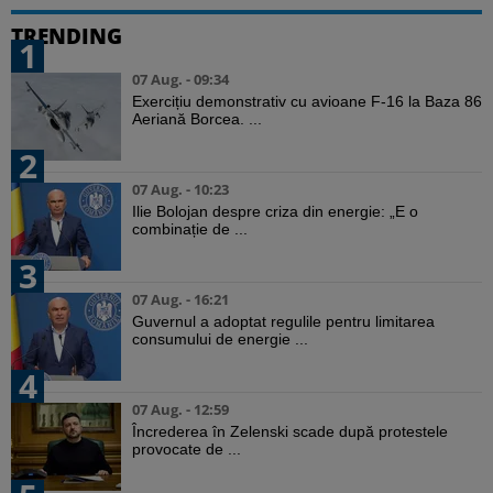
TRENDING
1
07 Aug. - 09:34
Exercițiu demonstrativ cu avioane F-16 la Baza 86
Aeriană Borcea. ...
2
07 Aug. - 10:23
Ilie Bolojan despre criza din energie: „E o
combinație de ...
3
07 Aug. - 16:21
Guvernul a adoptat regulile pentru limitarea
consumului de energie ...
4
07 Aug. - 12:59
Încrederea în Zelenski scade după protestele
provocate de ...