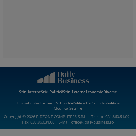
Știri Interne
Știri Politică
Știri Externe
Economie
Diverse
Echipa
Contact
Termeni Si Condiții
Politica De Confidentialitate
Modifică Setările
Copyright © 2026 RIDZONE COMPUTERS S.R.L. | Telefon 031.860.51.09 |
Fax: 037.860.31.60 | E-mail:
office@dailybusiness.ro