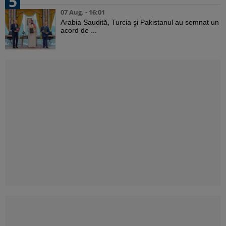
5
07 Aug. - 16:01
Arabia Saudită, Turcia şi Pakistanul au semnat un
acord de ...