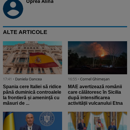
Oprea Alina
ALTE ARTICOLE
17:41 •
Daniela Oancea
16:55 •
Cornel Ghimeșan
Spania cere Italiei să ridice
MAE avertizează românii
până duminică controalele
care călătoresc în Sicilia
la frontieră și amenință cu
după intensificarea
măsuri de ...
activității vulcanului Etna