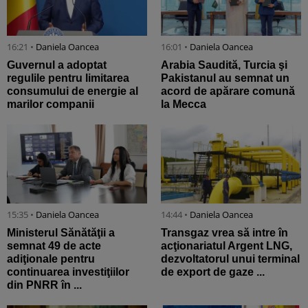
16:21 •
Daniela Oancea
16:01 •
Daniela Oancea
Guvernul a adoptat
Arabia Saudită, Turcia şi
regulile pentru limitarea
Pakistanul au semnat un
consumului de energie al
acord de apărare comună
marilor companii
la Mecca
15:35 •
Daniela Oancea
14:44 •
Daniela Oancea
Ministerul Sănătăţii a
Transgaz vrea să intre în
semnat 49 de acte
acţionariatul Argent LNG,
adiţionale pentru
dezvoltatorul unui terminal
continuarea investiţiilor
de export de gaze ...
din PNRR în ...