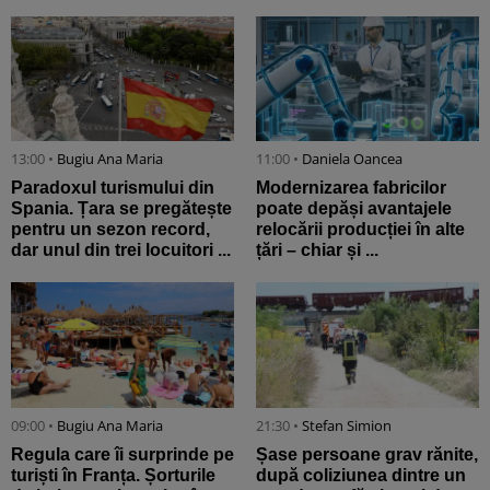
13:00 •
Bugiu ⁠Ana Maria
11:00 •
Daniela Oancea
Paradoxul turismului din
Modernizarea fabricilor
Spania. Țara se pregătește
poate depăși avantajele
pentru un sezon record,
relocării producției în alte
dar unul din trei locuitori ...
țări – chiar și ...
09:00 •
Bugiu ⁠Ana Maria
21:30 •
Stefan Simion
Regula care îi surprinde pe
Șase persoane grav rănite,
turiști în Franța. Șorturile
după coliziunea dintre un