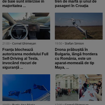
de baie sunt interzise în
tren de marfă și unul de
majoritatea ...
pasageri în Croația
21:00 •
Cornel Ghimeșan
19:50 •
Stefan Simion
Franța blochează
Drona prăbușită în
autorizarea modelului Full
Bulgaria, lângă frontiera
Self-Driving al Tesla,
cu România, este un
invocând riscuri de
aparat-momeală de tip
siguranță ...
Maya, ...
19:00 •
Bugiu ⁠Ana Maria
17:00 •
Cornel Ghimeșan