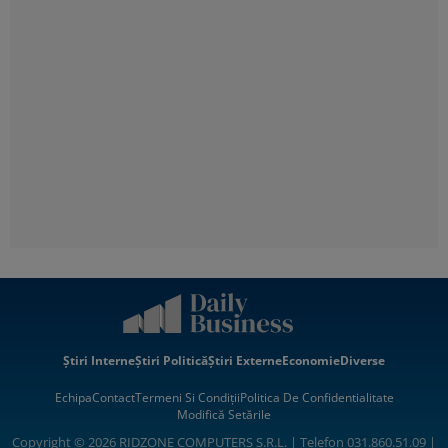
Știri Interne
Știri Politică
Știri Externe
Economie
Diverse
Echipa
Contact
Termeni Si Condiții
Politica De Confidentialitate
Modifică Setările
Copyright © 2026 RIDZONE COMPUTERS S.R.L. | Telefon 031.860.51.09 |