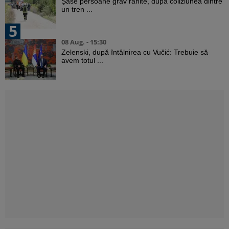
Șase persoane grav rănite, după coliziunea dintre
un tren ...
5
08 Aug. - 15:30
Zelenski, după întâlnirea cu Vučić: Trebuie să
avem totul ...