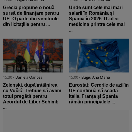
Grecia propune o nouă
Unde sunt cele mai mari
sursă de finanțare pentru
salarii în România și
UE: O parte din veniturile
Spania în 2026. IT-ul și
din licitațiile pentru ...
medicina printre cele mai
...
15:30 •
Daniela Oancea
15:00 •
Bugiu ⁠Ana Maria
Zelenski, după întâlnirea
Eurostat: Cererile de azil în
cu Vučić: Trebuie să avem
UE continuă să scadă.
totul pregătit pentru
Italia, Franța și Spania
Acordul de Liber Schimb
rămân principalele ...
...