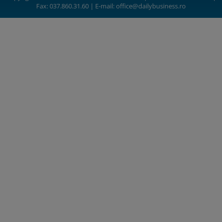
Fax: 037.860.31.60 | E-mail:
office@dailybusiness.ro