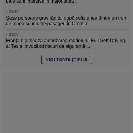
baie sunt interzise în majoritatea ...
21:30
Șase persoane grav rănite, după coliziunea dintre un tren
de marfă și unul de pasageri în Croația
21:00
Franța blochează autorizarea modelului Full Self-Driving
al Tesla, invocând riscuri de siguranță ...
VEZI TOATE ȘTIRILE