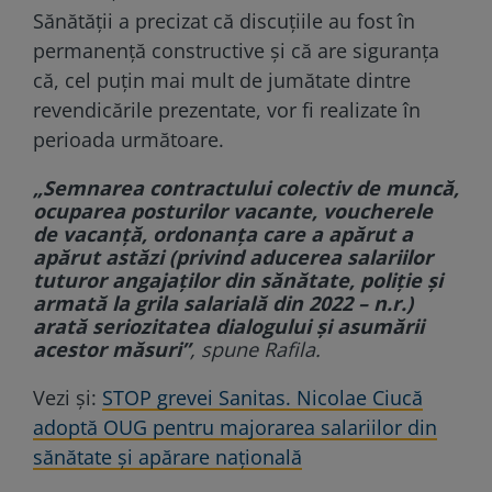
Sănătății a precizat că discuțiile au fost în
permanență constructive și că are siguranța
că, cel puțin mai mult de jumătate dintre
revendicările prezentate, vor fi realizate în
perioada următoare.
„Semnarea contractului colectiv de muncă,
ocuparea posturilor vacante, voucherele
de vacanţă, ordonanţa care a apărut a
apărut astăzi (privind aducerea salariilor
tuturor angajaţilor din sănătate, poliţie şi
armată la grila salarială din 2022 – n.r.)
arată seriozitatea dialogului şi asumării
acestor măsuri”
, spune Rafila.
Vezi și:
STOP grevei Sanitas. Nicolae Ciucă
adoptă OUG pentru majorarea salariilor din
sănătate și apărare națională