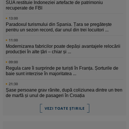
SUA restituie Indoneziei artefacte de patrimoniu
recuperate de FBI
13:00
Paradoxul turismului din Spania. Țara se pregătește
pentru un sezon record, dar unul din trei locuitori ...
11:00
Modernizarea fabricilor poate depăși avantajele relocării
producției în alte țări – chiar și ...
09:00
Regula care îi surprinde pe turiști în Franța. Șorturile de
baie sunt interzise în majoritatea ...
21:30
Șase persoane grav rănite, după coliziunea dintre un tren
de marfă și unul de pasageri în Croația
VEZI TOATE ȘTIRILE