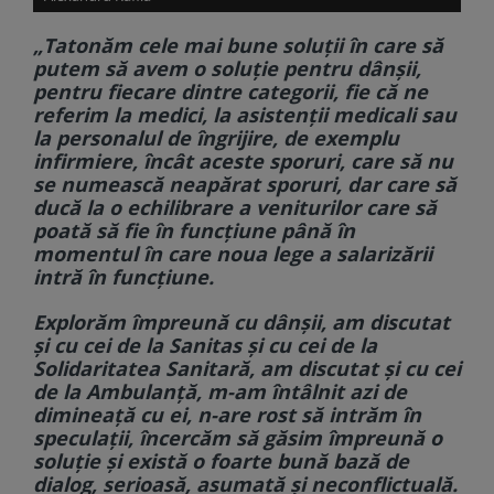
„Tatonăm cele mai bune soluţii în care să
putem să avem o soluţie pentru dânşii,
pentru fiecare dintre categorii, fie că ne
referim la medici, la asistenţii medicali sau
la personalul de îngrijire, de exemplu
infirmiere, încât aceste sporuri, care să nu
se numească neapărat sporuri, dar care să
ducă la o echilibrare a veniturilor care să
poată să fie în funcţiune până în
momentul în care noua lege a salarizării
intră în funcţiune.
Explorăm împreună cu dânşii, am discutat
şi cu cei de la Sanitas şi cu cei de la
Solidaritatea Sanitară, am discutat şi cu cei
de la Ambulanţă, m-am întâlnit azi de
dimineaţă cu ei, n-are rost să intrăm în
speculaţii, încercăm să găsim împreună o
soluţie şi există o foarte bună bază de
dialog, serioasă, asumată şi neconflictuală.