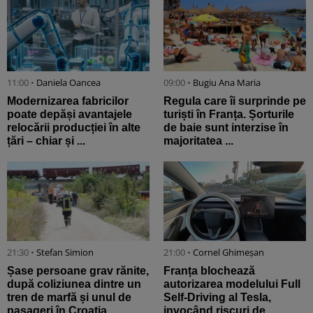
11:00 •
Daniela Oancea
09:00 •
Bugiu ⁠Ana Maria
Modernizarea fabricilor
Regula care îi surprinde pe
poate depăși avantajele
turiști în Franța. Șorturile
relocării producției în alte
de baie sunt interzise în
țări – chiar și ...
majoritatea ...
21:30 •
Stefan Simion
21:00 •
Cornel Ghimeșan
Șase persoane grav rănite,
Franța blochează
după coliziunea dintre un
autorizarea modelului Full
tren de marfă și unul de
Self-Driving al Tesla,
pasageri în Croația
invocând riscuri de