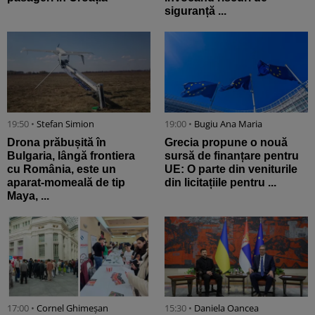
siguranță ...
19:50 •
Stefan Simion
19:00 •
Bugiu ⁠Ana Maria
Drona prăbușită în
Grecia propune o nouă
Bulgaria, lângă frontiera
sursă de finanțare pentru
cu România, este un
UE: O parte din veniturile
aparat-momeală de tip
din licitațiile pentru ...
Maya, ...
17:00 •
Cornel Ghimeșan
15:30 •
Daniela Oancea