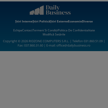
Știri Interne
Știri Politică
Știri Externe
Economie
Diverse
Echipa
Contact
Termeni Si Condiții
Politica De Confidentialitate
Modifică Setările
Copyright © 2026 RIDZONE COMPUTERS S.R.L. | Telefon 031.860.51.09 |
Fax: 037.860.31.60 | E-mail:
office@dailybusiness.ro