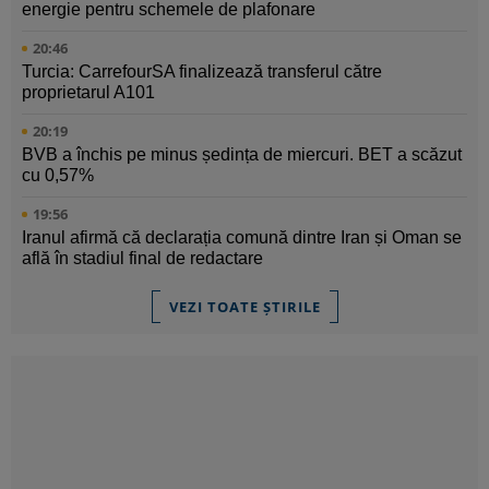
energie pentru schemele de plafonare
20:46
Turcia: CarrefourSA finalizează transferul către
proprietarul A101
20:19
BVB a închis pe minus ședința de miercuri. BET a scăzut
cu 0,57%
19:56
Iranul afirmă că declarația comună dintre Iran și Oman se
află în stadiul final de redactare
VEZI TOATE ȘTIRILE