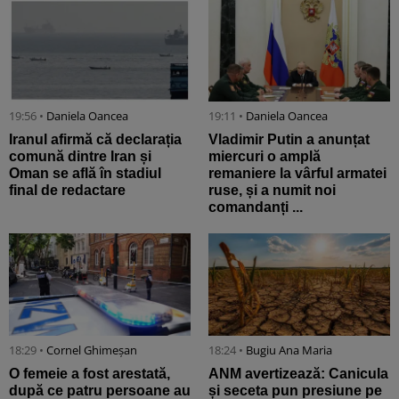
19:56 •
Daniela Oancea
19:11 •
Daniela Oancea
Iranul afirmă că declarația
Vladimir Putin a anunțat
comună dintre Iran și
miercuri o amplă
Oman se află în stadiul
remaniere la vârful armatei
final de redactare
ruse, și a numit noi
comandanți ...
18:29 •
Cornel Ghimeșan
18:24 •
Bugiu ⁠Ana Maria
O femeie a fost arestată,
ANM avertizează: Canicula
după ce patru persoane au
și seceta pun presiune pe