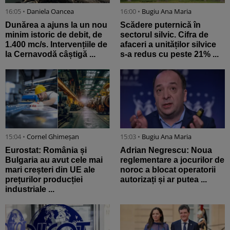
16:05 •
Daniela Oancea
16:00 •
Bugiu ⁠Ana Maria
Dunărea a ajuns la un nou
Scădere puternică în
minim istoric de debit, de
sectorul silvic. Cifra de
1.400 mc/s. Intervențiile de
afaceri a unităților silvice
la Cernavodă câștigă ...
s-a redus cu peste 21% ...
15:04 •
Cornel Ghimeșan
15:03 •
Bugiu ⁠Ana Maria
Eurostat: România și
Adrian Negrescu: Noua
Bulgaria au avut cele mai
reglementare a jocurilor de
mari creșteri din UE ale
noroc a blocat operatorii
prețurilor producției
autorizați și ar putea ...
industriale ...