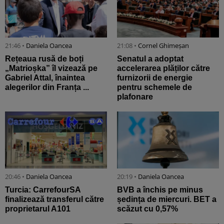
21:46 •
Daniela Oancea
21:08 •
Cornel Ghimeșan
Rețeaua rusă de boți
Senatul a adoptat
„Matrioșka” îl vizează pe
accelerarea plăților către
Gabriel Attal, înaintea
furnizorii de energie
alegerilor din Franța ...
pentru schemele de
plafonare
20:46 •
Daniela Oancea
20:19 •
Daniela Oancea
Turcia: CarrefourSA
BVB a închis pe minus
finalizează transferul către
ședința de miercuri. BET a
proprietarul A101
scăzut cu 0,57%