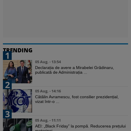
TRENDING
1
05 Aug. - 13:54
Declarația de avere a Mirabelei Grădinaru,
publicată de Administrația ...
2
05 Aug. - 14:16
Cătălin Avramescu, fost consilier prezidențial,
vizat într-o ...
3
05 Aug. - 11:11
AEI: „Black Friday” la pompă. Reducerea prețului
motorinei ...