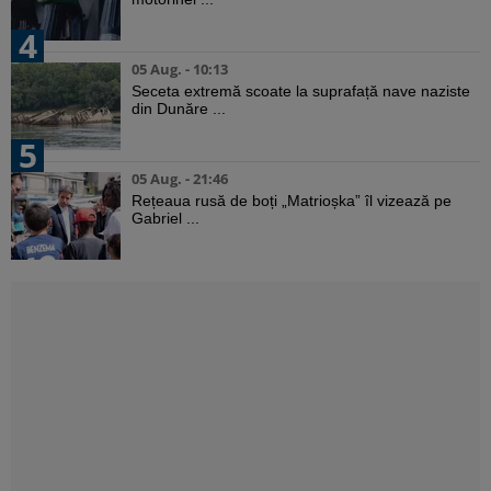
4
05 Aug. - 10:13
Seceta extremă scoate la suprafață nave naziste
din Dunăre ...
5
05 Aug. - 21:46
Rețeaua rusă de boți „Matrioșka” îl vizează pe
Gabriel ...