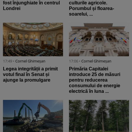
fost înjunghiate în centrul
culturile agricole.
Londrei
Porumbul și floarea-
soarelui, ...
17:49 •
Cornel Ghimeșan
17:06 •
Cornel Ghimeșan
Legea integrității a primit
Primăria Capitalei
votul final în Senat și
introduce 25 de măsuri
ajunge la promulgare
pentru reducerea
consumului de energie
electrică în luna ...