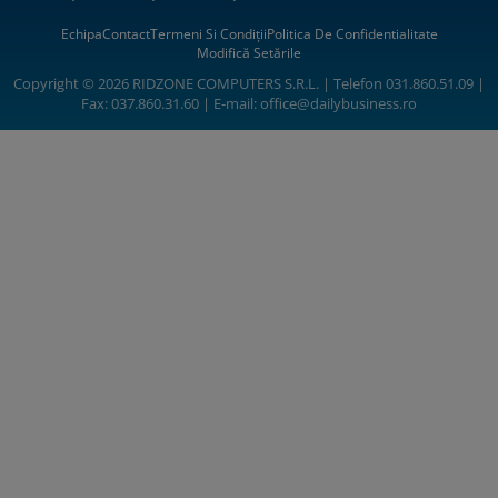
Echipa
Contact
Termeni Si Condiții
Politica De Confidentialitate
Modifică Setările
Copyright © 2026 RIDZONE COMPUTERS S.R.L. | Telefon 031.860.51.09 |
Fax: 037.860.31.60 | E-mail:
office@dailybusiness.ro