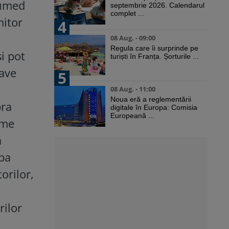
 umed
septembrie 2026. Calendarul
complet ...
mitor
4
08 Aug. - 09:00
Regula care îi surprinde pe
i pot
turiști în Franța. Șorturile ...
rave
5
08 Aug. - 11:00
Noua eră a reglementării
pra
digitale în Europa: Comisia
Europeană ...
eme
ă
rba
orilor,
rilor