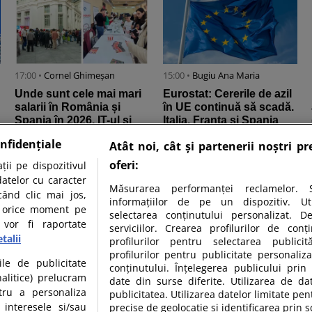
17:00 •
Cornel Ghimeșan
15:00 •
Bugiu ⁠Ana Maria
Unde sunt cele mai mari
Eurostat: Cererile de azil
salarii în România și
în UE continuă să scadă.
Spania în 2026. IT-ul și
Italia, Franța și Spania
medicina printre cele mai
rămân principalele ...
nfidențiale
Atât noi, cât și partenerii noștri p
...
oferi:
ii pe dispozitivul
datelor cu caracter
Măsurarea performanței reclamelor. S
când clic mai jos,
informațiilor de pe un dispozitiv. Util
în orice moment pe
selectarea conținutului personalizat. D
 vor fi raportate
serviciilor. Crearea profilurilor de conți
talii
profilurilor pentru selectarea publicit
profilurilor pentru publicitate personali
07:00 •
Daniela Oancea
ile de publicitate
conținutului. Înțelegerea publicului prin 
Moody’s Ratings
nalitice) prelucram
date din surse diferite. Utilizarea de da
reconfirmă calificativul
tru a personaliza
publicitatea. Utilizarea datelor limitate pen
României la Baa3 și
 interesele si/sau
precise de geolocație și identificarea prin s