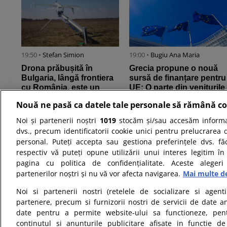
19:50 •
Stefan Simion
19:00 •
Bugiu ⁠Ana Maria
Drona prăbușită în
Grecia propune o nouă
Bulgaria, lângă frontiera
sursă de finanțare pentru
cu România, este un
UE: O parte din veniturile
aparat-momeală de tip
din licitațiile pentru ...
Nouă ne pasă ca datele tale personale să rămână co
Maya, ...
Noi și partenerii noștri
1019
stocăm și/sau accesăm informaț
dvs., precum identificatorii cookie unici pentru prelucrarea 
personal. Puteți accepta sau gestiona preferințele dvs. fă
respectiv vă puteți opune utilizării unui interes legitim 
pagina cu politica de confidențialitate. Aceste alegeri
partenerilor noștri și nu vă vor afecta navigarea.
Mai multe de
09:34 •
Daniela Oancea
09:00 •
Bugiu ⁠Ana Maria
Noi si partenerii nostri (retelele de socializare si agenti
Nicușor Dan salută
Când începe școala în
partenere, precum si furnizorii nostri de servicii de date a
menținerea ratingului
septembrie 2026.
date pentru a permite website-ului sa functioneze, pen
României de către
Calendarul complet al
continutul si anunturile publicitare afisate in functie de