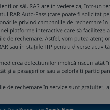
lienților săi, RAR are în vedere ca, într-un t
catul RAR Auto-Pass (care poate fi solicitat pe 
ionările privind campaniile de rechemare în
unei platforme interactive care să faciliteze 
ile de rechemare. Astfel, vom putea atențio
RAR sau în stațiile ITP pentru diverse activită
medierea defecțiunilor implică riscuri atât î
ât și a pasagerilor sau a celorlalți participan
le de rechemare în service sunt gratuite”, a
te Daily Business pe
Google News