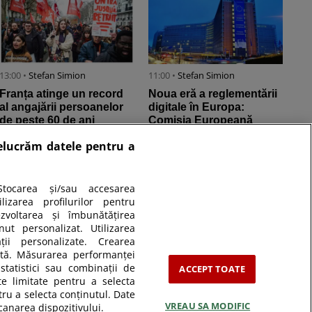
13:00 •
Stefan Simion
11:00 •
Stefan Simion
Franța atinge un record
Noua eră a reglementării
al angajării persoanelor
digitale în Europa:
de peste 60 de ani
Comisia Europeană
începe aplicarea Legii
relucrăm datele pentru a
privind inteligența ...
tocarea și/sau accesarea
izarea profilurilor pentru
ezvoltarea și îmbunătățirea
nut personalizat. Utilizarea
ății personalizate. Crearea
zată. Măsurarea performanței
statistici sau combinații de
ACCEPT TOATE
te limitate pentru a selecta
tru a selecta conținutul. Date
VREAU SA MODIFIC
canarea dispozitivului.