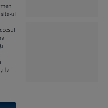
ermen
site-ul
accesul
na
ți
n
ți la