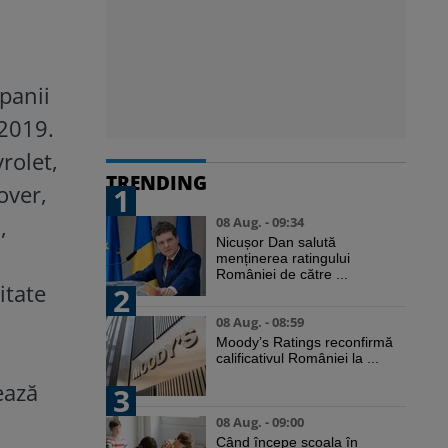
panii
 2019.
rolet,
TRENDING
over,
1
,
08 Aug. - 09:34
Nicușor Dan salută
menținerea ratingului
României de către ...
itate
2
08 Aug. - 08:59
Moody’s Ratings reconfirmă
calificativul României la ...
ează
3
08 Aug. - 09:00
Când începe școala în