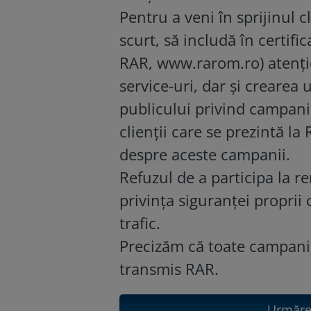
Pentru a veni în sprijinul c
scurt, să includă în certifi
RAR,
www.rarom.ro
) atenț
service-uri, dar și crearea 
publicului privind campani
clienții care se prezintă la 
despre aceste campanii.
Refuzul de a participa la re
privința siguranței proprii c
trafic.
Precizăm că toate campanii
transmis RAR.
Urmăreș