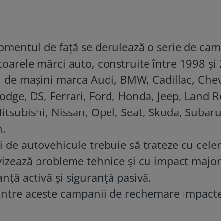
omentul de față se derulează o serie de cam
arele mărci auto, construite între 1998 și
i de mașini marca Audi, BMW, Cadillac, Chev
odge, DS, Ferrari, Ford, Honda, Jeep, Land R
tsubishi, Nissan, Opel, Seat, Skoda, Subaru
n.
 de autovehicule trebuie să trateze cu celer
 vizează probleme tehnice și cu impact major
nță activă și siguranță pasivă.
dintre aceste campanii de rechemare impact