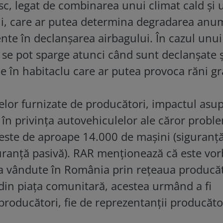
risc, legat de combinarea unui climat cald și
ui, care ar putea determina degradarea anu
te în declanșarea airbagului. În cazul unui
 se pot sparge atunci când sunt declanșate ș
e în habitaclu care ar putea provoca răni g
elor furnizate de producători, impactul asu
în privința autovehiculelor ale căror probl
este de aproape 14.000 de mașini (siguranț
guranță pasivă). RAR menționează că este vo
a vândute în România prin rețeaua producăt
 din piața comunitară, acestea urmând a fi
e producători, fie de reprezentanții producăto