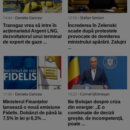
14:44 •
Daniela Oancea
12:59 •
Stefan Simion
Transgaz vrea să intre în
Încrederea în Zelenski
acţionariatul Argent LNG,
scade după protestele
dezvoltatorul unui terminal
provocate de demiterea
de export de gaze ...
ministrului apărării. Zalujni
...
11:36 •
Daniela Oancea
10:23 •
Cornel Ghimeșan
Ministerul Finanțelor
Ilie Bolojan despre criza
lansează o nouă emisiune
din energie: „E o
Fidelis. Dobânzi de până la
combinație de decizii
7,5% în lei și 6,3% ...
greșite, de incompetență,
poate ...