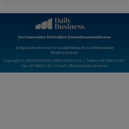
Știri Interne
Știri Politică
Știri Externe
Economie
Diverse
Echipa
Contact
Termeni Si Condiții
Politica De Confidentialitate
Modifică Setările
Copyright © 2026 RIDZONE COMPUTERS S.R.L. | Telefon 031.860.51.09 |
Fax: 037.860.31.60 | E-mail:
office@dailybusiness.ro