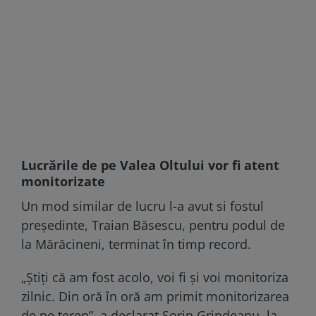
Lucrările de pe Valea Oltului vor fi atent
monitorizate
Un mod similar de lucru l-a avut si fostul
președinte, Traian Băsescu, pentru podul de
la Mărăcineni, terminat în timp record.
„Știţi că am fost acolo, voi fi şi voi monitoriza
zilnic. Din oră în oră am primit monitorizarea
de pe teren”, a declarat Sorin Grindeanu, la