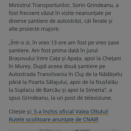
Ministrul Transporturilor, Sorin Grindeanu, a
fost frecvent văzut în vizite neanunțate pe
diverse șantiere de autostrăzi, căi ferate și
alte proiecte majore.
„Într-o zi, în vreo 13 ore am fost pe vreo șase
șantiere. Am fost prima dată în jurul
Brașovului între Cața și Apața, apoi la Chețani
în Mureș. După aceea două șantiere pe
Autostrada Transilvania în Cluj de la Nădășelu
până la Poarta Sălajului, apoi de la Nușfalău
la Suplacu de Barcău și apoi la Simeria”, a
spus Grindeanu, la un post de televiziune.
Citește și
: S-a închis oficial Valea Oltului!
Rutele ocolitoare anunțate de CNAIR