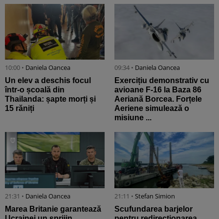
10:00 •
Daniela Oancea
09:34 •
Daniela Oancea
Un elev a deschis focul
Exercițiu demonstrativ cu
într-o școală din
avioane F-16 la Baza 86
Thailanda: șapte morți și
Aeriană Borcea. Forțele
15 răniți
Aeriene simulează o
misiune ...
21:31 •
Daniela Oancea
21:11 •
Stefan Simion
Marea Britanie garantează
Scufundarea barjelor
Ucrainei un sprijin
pentru redirecționarea