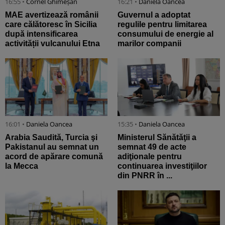
16:55 •
Cornel Ghimeșan
16:21 •
Daniela Oancea
MAE avertizează românii
Guvernul a adoptat
care călătoresc în Sicilia
regulile pentru limitarea
după intensificarea
consumului de energie al
activității vulcanului Etna
marilor companii
16:01 •
Daniela Oancea
15:35 •
Daniela Oancea
Arabia Saudită, Turcia şi
Ministerul Sănătăţii a
Pakistanul au semnat un
semnat 49 de acte
acord de apărare comună
adiţionale pentru
la Mecca
continuarea investiţiilor
din PNRR în ...