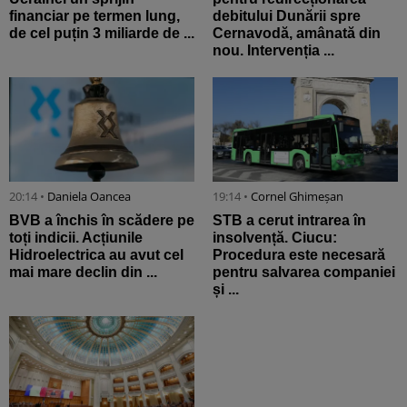
financiar pe termen lung,
debitului Dunării spre
de cel puțin 3 miliarde de ...
Cernavodă, amânată din
nou. Intervenția ...
20:14 •
Daniela Oancea
19:14 •
Cornel Ghimeșan
BVB a închis în scădere pe
STB a cerut intrarea în
toți indicii. Acțiunile
insolvență. Ciucu:
Hidroelectrica au avut cel
Procedura este necesară
mai mare declin din ...
pentru salvarea companiei
și ...