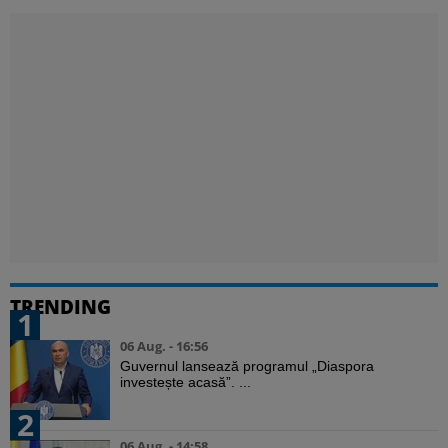
TRENDING
1
06 Aug. - 16:56
Guvernul lansează programul „Diaspora
investește acasă”. ...
2
06 Aug. - 14:58