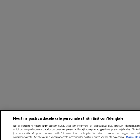
Nouă ne pasă ca datele tale personale să rămână confidențiale
Noi și partenerii noștri
1019
stocăm și/sau accesăm informații pe dispozitivul dvs., precum identificatori
unici pentru prelucrarea datelor cu caracter personal. Puteți accepta sau gestiona preferințele dvs. făcând 
jos, respectiv vă puteți opune utilizării unui interes legitim în orice moment pe pagina cu poli
confidențialitate. Aceste alegeri vor fi raportate partenerilor noștri și nu vă vor afecta navigarea.
Mai multe d