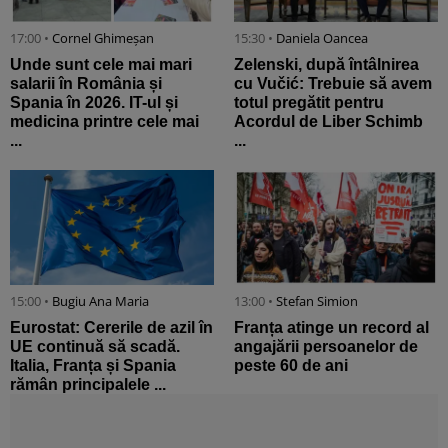
17:00 •
Cornel Ghimeșan
15:30 •
Daniela Oancea
Unde sunt cele mai mari
Zelenski, după întâlnirea
salarii în România și
cu Vučić: Trebuie să avem
Spania în 2026. IT-ul și
totul pregătit pentru
medicina printre cele mai
Acordul de Liber Schimb
...
...
15:00 •
Bugiu ⁠Ana Maria
13:00 •
Stefan Simion
Eurostat: Cererile de azil în
Franța atinge un record al
UE continuă să scadă.
angajării persoanelor de
Italia, Franța și Spania
peste 60 de ani
rămân principalele ...