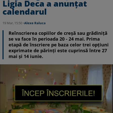
Ligia Deca a anunțat
calendarul
19 Mar, 15:50 •
Alexe Raluca
Reînscrierea copiilor de creșă sau grădiniță
se va face în perioada 20 - 24 mai. Prima
etapă de înscriere pe baza celor trei opţiuni
exprimate de părinţi este cuprinsă între 27
mai şi 14 iunie.