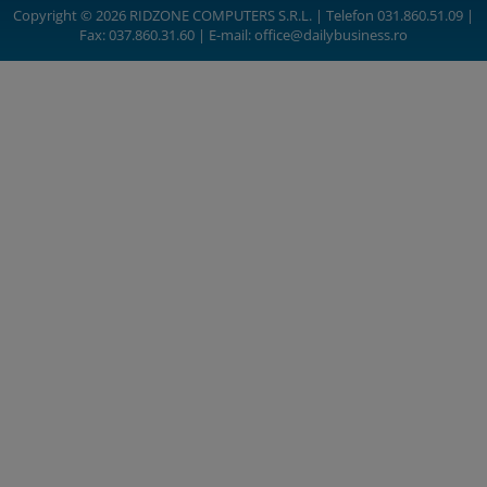
Copyright © 2026 RIDZONE COMPUTERS S.R.L. | Telefon 031.860.51.09 |
Fax: 037.860.31.60 | E-mail:
office@dailybusiness.ro