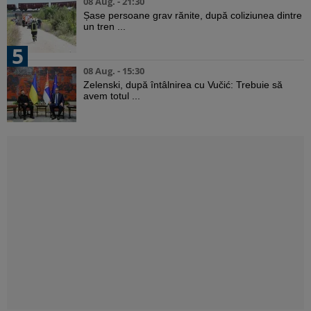
08 Aug. - 21:30
Șase persoane grav rănite, după coliziunea dintre
un tren ...
5
08 Aug. - 15:30
Zelenski, după întâlnirea cu Vučić: Trebuie să
avem totul ...