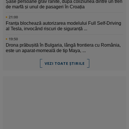
Șase persoane grav rănite, după coliziunea dintre un tren
de marfă și unul de pasageri în Croația
21:00
Franța blochează autorizarea modelului Full Self-Driving
al Tesla, invocând riscuri de siguranță ...
19:50
Drona prăbușită în Bulgaria, lângă frontiera cu România,
este un aparat-momeală de tip Maya, ...
VEZI TOATE ȘTIRILE