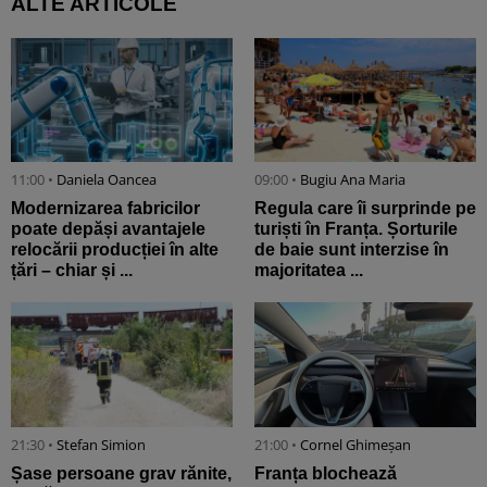
ALTE ARTICOLE
11:00 •
Daniela Oancea
09:00 •
Bugiu ⁠Ana Maria
Modernizarea fabricilor
Regula care îi surprinde pe
poate depăși avantajele
turiști în Franța. Șorturile
relocării producției în alte
de baie sunt interzise în
țări – chiar și ...
majoritatea ...
21:30 •
Stefan Simion
21:00 •
Cornel Ghimeșan
Șase persoane grav rănite,
Franța blochează