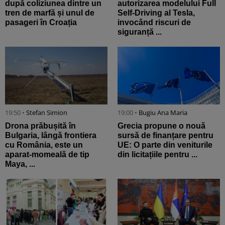
după coliziunea dintre un
autorizarea modelului Full
tren de marfă și unul de
Self-Driving al Tesla,
pasageri în Croația
invocând riscuri de
siguranță ...
19:50 •
Stefan Simion
19:00 •
Bugiu ⁠Ana Maria
Drona prăbușită în
Grecia propune o nouă
Bulgaria, lângă frontiera
sursă de finanțare pentru
cu România, este un
UE: O parte din veniturile
aparat-momeală de tip
din licitațiile pentru ...
Maya, ...