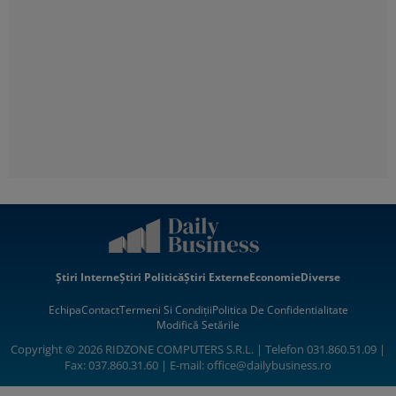
Știri Interne
Știri Politică
Știri Externe
Economie
Diverse
Echipa
Contact
Termeni Si Condiții
Politica De Confidentialitate
Modifică Setările
Copyright © 2026 RIDZONE COMPUTERS S.R.L. | Telefon 031.860.51.09 |
Fax: 037.860.31.60 | E-mail:
office@dailybusiness.ro