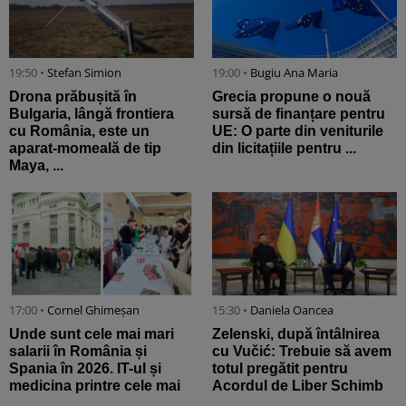
19:50 •
Stefan Simion
19:00 •
Bugiu ⁠Ana Maria
Drona prăbușită în
Grecia propune o nouă
Bulgaria, lângă frontiera
sursă de finanțare pentru
cu România, este un
UE: O parte din veniturile
aparat-momeală de tip
din licitațiile pentru ...
Maya, ...
17:00 •
Cornel Ghimeșan
15:30 •
Daniela Oancea
Unde sunt cele mai mari
Zelenski, după întâlnirea
salarii în România și
cu Vučić: Trebuie să avem
Spania în 2026. IT-ul și
totul pregătit pentru
medicina printre cele mai
Acordul de Liber Schimb
...
...