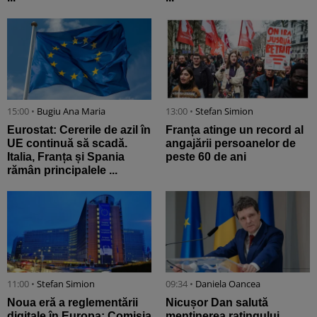
15:00 •
Bugiu ⁠Ana Maria
13:00 •
Stefan Simion
Eurostat: Cererile de azil în
Franța atinge un record al
UE continuă să scadă.
angajării persoanelor de
Italia, Franța și Spania
peste 60 de ani
rămân principalele ...
11:00 •
Stefan Simion
09:34 •
Daniela Oancea
Noua eră a reglementării
Nicușor Dan salută
digitale în Europa: Comisia
menținerea ratingului