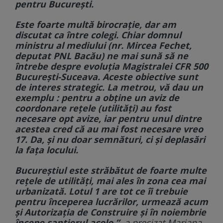
pentru București.
Este foarte multă birocrație, dar am
discutat ca între colegi. Chiar domnul
ministru al mediului (nr. Mircea Fechet,
deputat PNL Bacău) ne mai sună să ne
întrebe despre evoluția Magistralei CFR 500
București-Suceava. Aceste obiective sunt
de interes strategic. La metrou, vă dau un
exemplu : pentru a obține un aviz de
coordonare rețele (utilități) au fost
necesare opt avize, iar pentru unul dintre
acestea cred că au mai fost necesare vreo
17. Da, și nu doar semnături, ci și deplasări
la fața locului.
Bucureștiul este străbătut de foarte multe
rețele de utilități, mai ales în zona cea mai
urbanizată. Lotul 1 are tot ce îi trebuie
pentru începerea lucrărilor, urmează acum
și Autorizația de Construire și în noiembrie
începe șantierul acolo.”,
a precizat Mariana