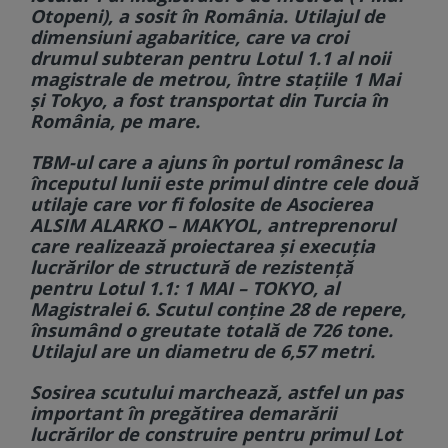
Otopeni), a sosit în România. Utilajul de
dimensiuni agabaritice, care va croi
drumul subteran pentru Lotul 1.1 al noii
magistrale de metrou, între stațiile 1 Mai
și Tokyo, a fost transportat din Turcia în
România, pe mare.
TBM-ul care a ajuns în portul românesc la
începutul lunii este primul dintre cele două
utilaje care vor fi folosite de Asocierea
ALSIM ALARKO – MAKYOL, antreprenorul
care realizează proiectarea și execuția
lucrărilor de structură de rezistență
pentru Lotul 1.1: 1 MAI – TOKYO, al
Magistralei 6. Scutul conține 28 de repere,
însumând o greutate totală de 726 tone.
Utilajul are un diametru de 6,57 metri.
Sosirea scutului marchează, astfel un pas
important în pregătirea demarării
lucrărilor de construire pentru primul Lot