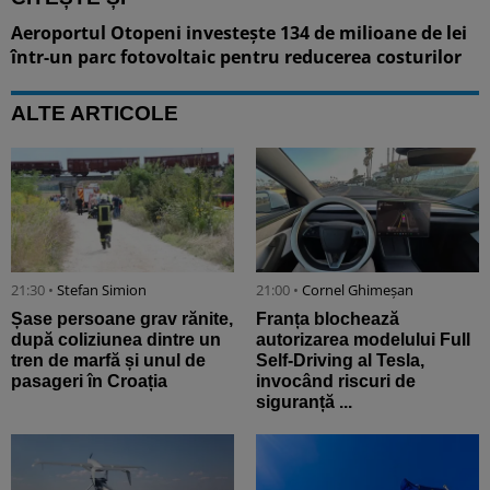
Aeroportul Otopeni investește 134 de milioane de lei
într-un parc fotovoltaic pentru reducerea costurilor
ALTE ARTICOLE
21:30 •
Stefan Simion
21:00 •
Cornel Ghimeșan
Șase persoane grav rănite,
Franța blochează
după coliziunea dintre un
autorizarea modelului Full
tren de marfă și unul de
Self-Driving al Tesla,
pasageri în Croația
invocând riscuri de
siguranță ...