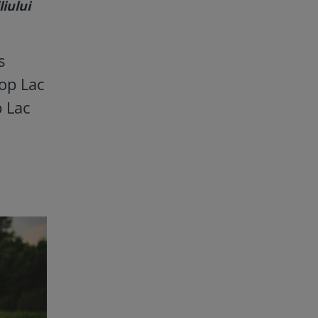
iului
s
Top Lac
p Lac