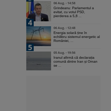
06 Aug. - 14:58
Grindeanu: Parlamentul a
evitat, cu votul PSD,
pierderea a 5,8 ...
4
06 Aug. - 12:48
Energia solară ține în
echilibru sistemul energetic al
României, ...
5
05 Aug. - 19:56
Iranul afirmă că declarația
comună dintre Iran și Oman
se ...
i