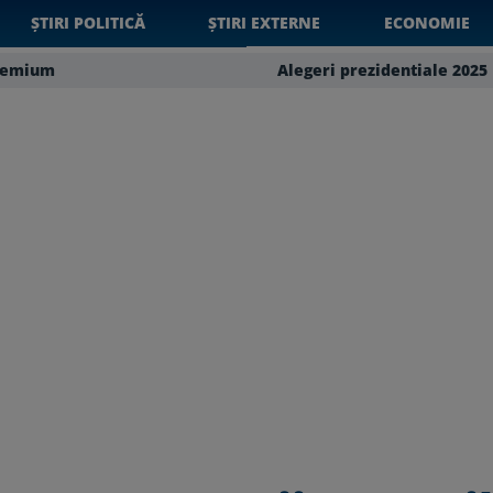
ȘTIRI POLITICĂ
ȘTIRI EXTERNE
ECONOMIE
remium
Alegeri prezidentiale 2025