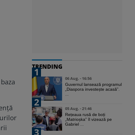
TRENDING
1
06 Aug. - 16:56
n baza
Guvernul lansează programul
„Diaspora investește acasă”.
...
2
rență
05 Aug. - 21:46
Rețeaua rusă de boți
urilor
„Matrioșka” îl vizează pe
Gabriel ...
rii
3