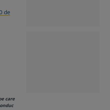
00 de
pe care
 conduc