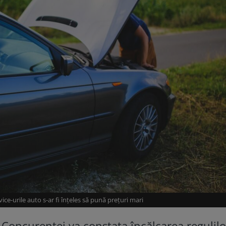
vice-urile auto s-ar fi înțeles să pună prețuri mari
ul Concurenței va constata încălcarea regulil