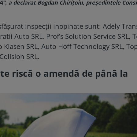
A”, a declarat Bogdan Chirițoiu, președintele Consil
fășurat inspecții inopinate sunt: Adely Tran
tii Auto SRL, Prof’s Solution Service SRL, 
o Klasen SRL, Auto Hoff Technology SRL, To
Colision SRL.
te riscă o amendă de până la