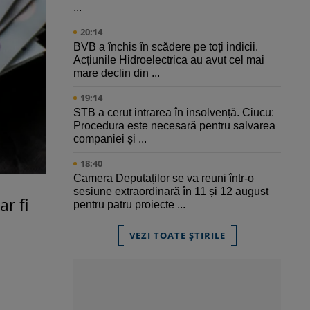
...
20:14
BVB a închis în scădere pe toți indicii.
Acțiunile Hidroelectrica au avut cel mai
mare declin din ...
19:14
STB a cerut intrarea în insolvență. Ciucu:
Procedura este necesară pentru salvarea
companiei și ...
18:40
Camera Deputaților se va reuni într-o
sesiune extraordinară în 11 și 12 august
ar fi
pentru patru proiecte ...
VEZI TOATE ȘTIRILE