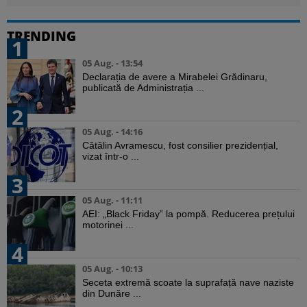
TRENDING
1
05 Aug. - 13:54
Declarația de avere a Mirabelei Grădinaru,
publicată de Administrația ...
2
05 Aug. - 14:16
Cătălin Avramescu, fost consilier prezidențial,
vizat într-o ...
3
05 Aug. - 11:11
AEI: „Black Friday” la pompă. Reducerea prețului
motorinei ...
4
05 Aug. - 10:13
Seceta extremă scoate la suprafață nave naziste
din Dunăre ...