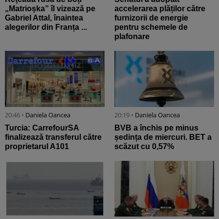
„Matrioșka” îl vizează pe
accelerarea plăților către
Gabriel Attal, înaintea
furnizorii de energie
alegerilor din Franța ...
pentru schemele de
plafonare
20:46 •
Daniela Oancea
20:19 •
Daniela Oancea
Turcia: CarrefourSA
BVB a închis pe minus
finalizează transferul către
ședința de miercuri. BET a
proprietarul A101
scăzut cu 0,57%