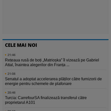
CELE MAI NOI
21:46
Rețeaua rusă de boți „Matrioșka” îl vizează pe Gabriel
Attal, înaintea alegerilor din Franța ...
21:08
Senatul a adoptat accelerarea plăților către furnizorii de
energie pentru schemele de plafonare
20:46
Turcia: CarrefourSA finalizează transferul către
proprietarul A101