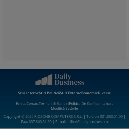
Știri Interne
Știri Politică
Știri Externe
Economie
Diverse
Echipa
Contact
Termeni Si Condiții
Politica De Confidentialitate
Modifică Setările
Copyright © 2026 RIDZONE COMPUTERS S.R.L. | Telefon 031.860.51.09 |
Fax: 037.860.31.60 | E-mail:
office@dailybusiness.ro