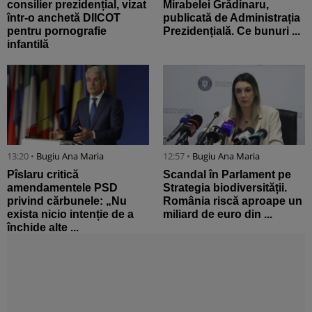
consilier prezidențial, vizat
Mirabelei Grădinaru,
într-o anchetă DIICOT
publicată de Administrația
pentru pornografie
Prezidențială. Ce bunuri ...
infantilă
13:20 •
Bugiu ⁠Ana Maria
12:57 •
Bugiu ⁠Ana Maria
Pîslaru critică
Scandal în Parlament pe
amendamentele PSD
Strategia biodiversității.
privind cărbunele: „Nu
România riscă aproape un
exista nicio intenție de a
miliard de euro din ...
închide alte ...