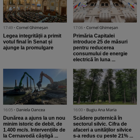
17:49 •
Cornel Ghimeșan
17:06 •
Cornel Ghimeșan
Legea integrității a primit
Primăria Capitalei
votul final în Senat și
introduce 25 de măsuri
ajunge la promulgare
pentru reducerea
consumului de energie
electrică în luna ...
16:05 •
Daniela Oancea
16:00 •
Bugiu ⁠Ana Maria
Dunărea a ajuns la un nou
Scădere puternică în
minim istoric de debit, de
sectorul silvic. Cifra de
1.400 mc/s. Intervențiile de
afaceri a unităților silvice
la Cernavodă câștigă ...
s-a redus cu peste 21% ...