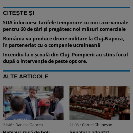
CITEȘTE ȘI
SUA înlocuiesc tarifele temporare cu noi taxe vamale
pentru 60 de țări și pregătesc noi măsuri comerciale
România va produce drone militare la Cluj-Napoca,
în parteneriat cu o companie ucraineană
Incendiu la o școală din Cluj. Pompierii au stins focul
după o intervenție de peste opt ore.
ALTE ARTICOLE
21:46 •
Daniela Oancea
21:08 •
Cornel Ghimeșan
Rețeaua rusă de boți
Senatul a adoptat