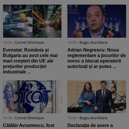
15:04 •
Cornel Ghimeșan
15:03 •
Bugiu ⁠Ana Maria
Eurostat: România și
Adrian Negrescu: Noua
Bulgaria au avut cele mai
reglementare a jocurilor de
mari creșteri din UE ale
noroc a blocat operatorii
prețurilor producției
autorizați și ar putea ...
industriale ...
14:16 •
Cornel Ghimeșan
13:54 •
Bugiu ⁠Ana Maria
Cătălin Avramescu, fost
Declarația de avere a