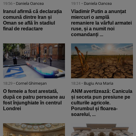
19:56 •
Daniela Oancea
19:11 •
Daniela Oancea
Iranul afirmă că declarația
Vladimir Putin a anunțat
comună dintre Iran și
miercuri o amplă
Oman se află în stadiul
remaniere la vârful armatei
final de redactare
ruse, și a numit noi
comandanți ...
18:29 •
Cornel Ghimeșan
18:24 •
Bugiu ⁠Ana Maria
O femeie a fost arestată,
ANM avertizează: Canicula
după ce patru persoane au
și seceta pun presiune pe
fost înjunghiate în centrul
culturile agricole.
Londrei
Porumbul și floarea-
soarelui, ...