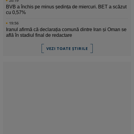
20:19
BVB a închis pe minus ședința de miercuri. BET a scăzut
cu 0,57%
19:56
Iranul afirmă că declarația comună dintre Iran și Oman se
află în stadiul final de redactare
VEZI TOATE ȘTIRILE