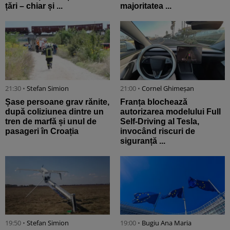
țări – chiar și ...
majoritatea ...
21:30 •
Stefan Simion
21:00 •
Cornel Ghimeșan
Șase persoane grav rănite,
Franța blochează
după coliziunea dintre un
autorizarea modelului Full
tren de marfă și unul de
Self-Driving al Tesla,
pasageri în Croația
invocând riscuri de
siguranță ...
19:50 •
Stefan Simion
19:00 •
Bugiu ⁠Ana Maria