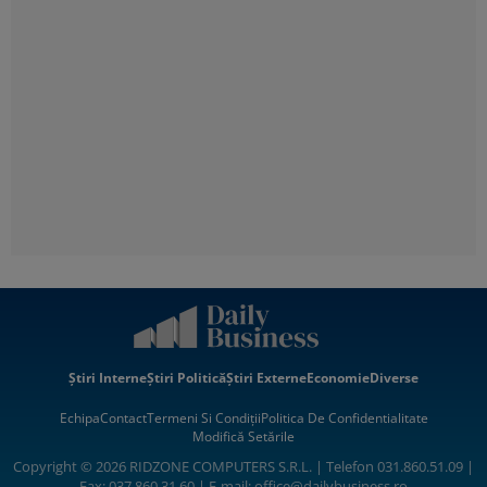
Știri Interne
Știri Politică
Știri Externe
Economie
Diverse
Echipa
Contact
Termeni Si Condiții
Politica De Confidentialitate
Modifică Setările
Copyright © 2026 RIDZONE COMPUTERS S.R.L. | Telefon 031.860.51.09 |
Fax: 037.860.31.60 | E-mail:
office@dailybusiness.ro