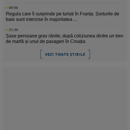
09:00
Regula care îi surprinde pe turiști în Franța. Șorturile de
baie sunt interzise în majoritatea ...
21:30
Șase persoane grav rănite, după coliziunea dintre un tren
de marfă și unul de pasageri în Croația
VEZI TOATE ȘTIRILE