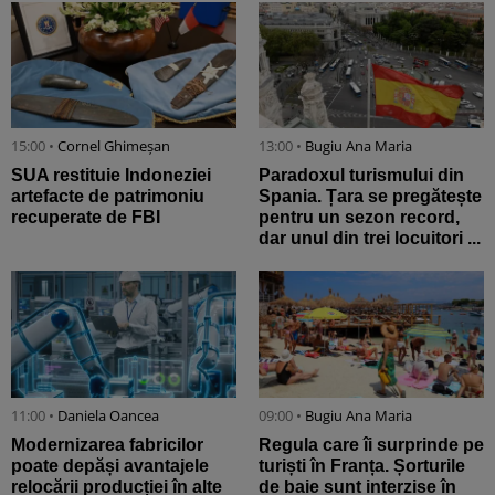
15:00 •
Cornel Ghimeșan
13:00 •
Bugiu ⁠Ana Maria
SUA restituie Indoneziei
Paradoxul turismului din
artefacte de patrimoniu
Spania. Țara se pregătește
recuperate de FBI
pentru un sezon record,
dar unul din trei locuitori ...
11:00 •
Daniela Oancea
09:00 •
Bugiu ⁠Ana Maria
Modernizarea fabricilor
Regula care îi surprinde pe
poate depăși avantajele
turiști în Franța. Șorturile
relocării producției în alte
de baie sunt interzise în