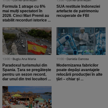
17:00 •
Cornel Ghimeșan
15:00 •
Cornel Ghimeșan
Formula 1 atrage cu 6%
SUA restituie Indoneziei
mai mulți spectatori în
artefacte de patrimoniu
2026. Cinci Mari Premii au
recuperate de FBI
stabilit recorduri istorice ...
13:00 •
Bugiu ⁠Ana Maria
11:00 •
Daniela Oancea
Paradoxul turismului din
Modernizarea fabricilor
Spania. Țara se pregătește
poate depăși avantajele
pentru un sezon record,
relocării producției în alte
dar unul din trei locuitori ...
țări – chiar și ...