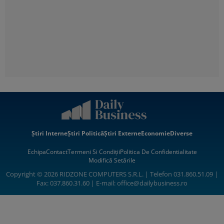
Știri Interne
Știri Politică
Știri Externe
Economie
Diverse
Echipa
Contact
Termeni Si Condiții
Politica De Confidentialitate
Modifică Setările
Copyright © 2026 RIDZONE COMPUTERS S.R.L. | Telefon 031.860.51.09 |
Fax: 037.860.31.60 | E-mail:
office@dailybusiness.ro