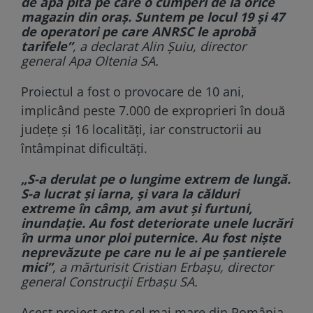
de apă pltă pe care o cumperi de la orice
magazin din oraș. Suntem pe locul 19 și 47
de operatori pe care ANRSC le aprobă
tarifele”
, a declarat Alin Șuiu, director
general Apa Oltenia SA.
Proiectul a fost o provocare de 10 ani,
implicând peste 7.000 de exproprieri în două
județe și 16 localități, iar constructorii au
întâmpinat dificultăți.
„S-a derulat pe o lungime extrem de lungă.
S-a lucrat și iarna, și vara la călduri
extreme în câmp, am avut și furtuni,
inundație. Au fost deteriorate unele lucrări
în urma unor ploi puternice. Au fost niște
neprevăzute pe care nu le ai pe șantierele
mici”
, a mărturisit Cristian Erbașu, director
general Construcții Erbașu SA.
Acest proiect este cel mai mare din România