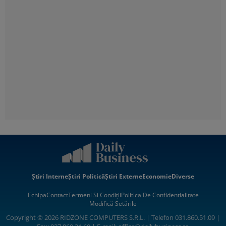
Știri Interne
Știri Politică
Știri Externe
Economie
Diverse
Echipa
Contact
Termeni Si Condiții
Politica De Confidentialitate
Modifică Setările
Copyright © 2026 RIDZONE COMPUTERS S.R.L. | Telefon 031.860.51.09 |