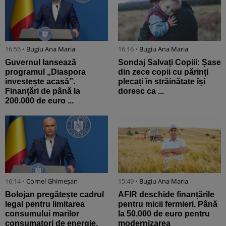
16:56 •
Bugiu ⁠Ana Maria
16:16 •
Bugiu ⁠Ana Maria
Guvernul lansează
Sondaj Salvați Copiii: Șase
programul „Diaspora
din zece copii cu părinți
investește acasă”.
plecați în străinătate își
Finanțări de până la
doresc ca ...
200.000 de euro ...
16:14 •
Cornel Ghimeșan
15:49 •
Bugiu ⁠Ana Maria
Bolojan pregătește cadrul
AFIR deschide finanțările
legal pentru limitarea
pentru micii fermieri. Până
consumului marilor
la 50.000 de euro pentru
consumatori de energie.
modernizarea