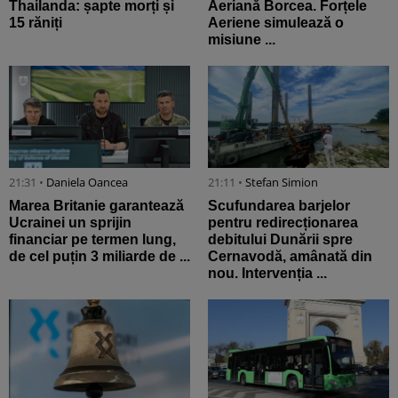
Thailanda: șapte morți și
Aeriană Borcea. Forțele
15 răniți
Aeriene simulează o
misiune ...
21:31 •
Daniela Oancea
21:11 •
Stefan Simion
Marea Britanie garantează
Scufundarea barjelor
Ucrainei un sprijin
pentru redirecționarea
financiar pe termen lung,
debitului Dunării spre
de cel puțin 3 miliarde de ...
Cernavodă, amânată din
nou. Intervenția ...