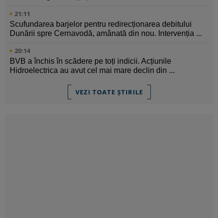
21:11
Scufundarea barjelor pentru redirecționarea debitului
Dunării spre Cernavodă, amânată din nou. Intervenția ...
20:14
BVB a închis în scădere pe toți indicii. Acțiunile
Hidroelectrica au avut cel mai mare declin din ...
VEZI TOATE ȘTIRILE