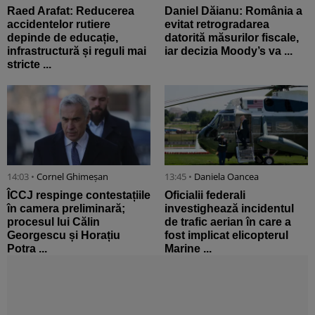
Raed Arafat: Reducerea
Daniel Dăianu: România a
accidentelor rutiere
evitat retrogradarea
depinde de educație,
datorită măsurilor fiscale,
infrastructură și reguli mai
iar decizia Moody’s va ...
stricte ...
14:03 •
Cornel Ghimeșan
13:45 •
Daniela Oancea
ÎCCJ respinge contestațiile
Oficialii federali
în camera preliminară;
investighează incidentul
procesul lui Călin
de trafic aerian în care a
Georgescu și Horațiu
fost implicat elicopterul
Potra ...
Marine ...