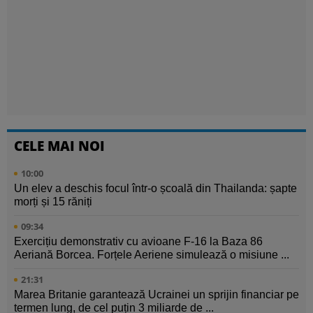
CELE MAI NOI
10:00
Un elev a deschis focul într-o școală din Thailanda: șapte
morți și 15 răniți
09:34
Exercițiu demonstrativ cu avioane F-16 la Baza 86
Aeriană Borcea. Forțele Aeriene simulează o misiune ...
21:31
Marea Britanie garantează Ucrainei un sprijin financiar pe
termen lung, de cel puțin 3 miliarde de ...