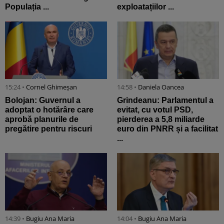
Populația ...
exploatațiilor ...
15:24 •
Cornel Ghimeșan
14:58 •
Daniela Oancea
Bolojan: Guvernul a
Grindeanu: Parlamentul a
adoptat o hotărâre care
evitat, cu votul PSD,
aprobă planurile de
pierderea a 5,8 miliarde
pregătire pentru riscuri
euro din PNRR și a facilitat
...
14:39 •
Bugiu ⁠Ana Maria
14:04 •
Bugiu ⁠Ana Maria