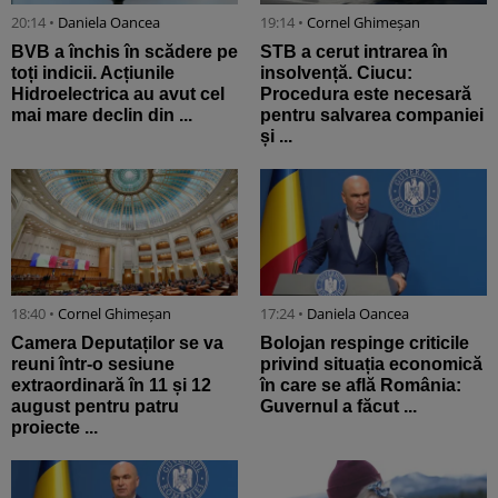
20:14 •
Daniela Oancea
19:14 •
Cornel Ghimeșan
BVB a închis în scădere pe
STB a cerut intrarea în
toți indicii. Acțiunile
insolvență. Ciucu:
Hidroelectrica au avut cel
Procedura este necesară
mai mare declin din ...
pentru salvarea companiei
și ...
18:40 •
Cornel Ghimeșan
17:24 •
Daniela Oancea
Camera Deputaților se va
Bolojan respinge criticile
reuni într-o sesiune
privind situația economică
extraordinară în 11 și 12
în care se află România:
august pentru patru
Guvernul a făcut ...
proiecte ...