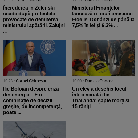
Încrederea în Zelenski
Ministerul Finanțelor
scade după protestele
lansează o nouă emisiune
provocate de demiterea
Fidelis. Dobânzi de până la
ministrului apărării. Zalujni
7,5% în lei și 6,3% ...
...
10:23 •
Cornel Ghimeșan
10:00 •
Daniela Oancea
Ilie Bolojan despre criza
Un elev a deschis focul
din energie: „E o
într-o școală din
combinație de decizii
Thailanda: șapte morți și
greșite, de incompetență,
15 răniți
poate ...