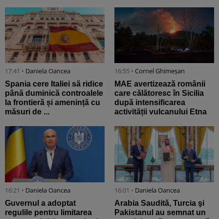
17:41 •
Daniela Oancea
16:55 •
Cornel Ghimeșan
Spania cere Italiei să ridice
MAE avertizează românii
până duminică controalele
care călătoresc în Sicilia
la frontieră și amenință cu
după intensificarea
măsuri de ...
activității vulcanului Etna
16:21 •
Daniela Oancea
16:01 •
Daniela Oancea
Guvernul a adoptat
Arabia Saudită, Turcia şi
regulile pentru limitarea
Pakistanul au semnat un