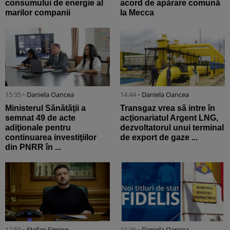
consumului de energie al
acord de apărare comună
marilor companii
la Mecca
15:35 •
Daniela Oancea
14:44 •
Daniela Oancea
Ministerul Sănătăţii a
Transgaz vrea să intre în
semnat 49 de acte
acţionariatul Argent LNG,
adiţionale pentru
dezvoltatorul unui terminal
continuarea investiţiilor
de export de gaze ...
din PNRR în ...
12:59 •
Stefan Simion
11:36 •
Daniela Oancea