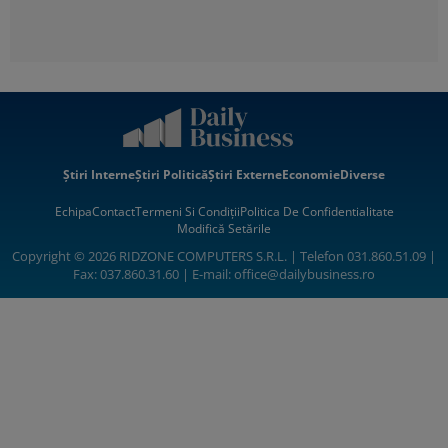
Știri Interne
Știri Politică
Știri Externe
Economie
Diverse
Echipa
Contact
Termeni Si Condiții
Politica De Confidentialitate
Modifică Setările
Copyright © 2026 RIDZONE COMPUTERS S.R.L. | Telefon 031.860.51.09 |
Fax: 037.860.31.60 | E-mail:
office@dailybusiness.ro