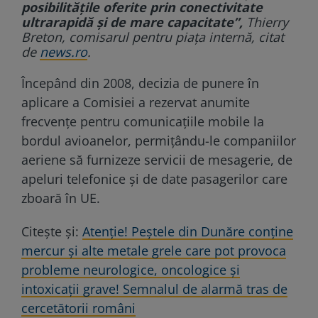
posibilităţile oferite prin conectivitate
ultrarapidă şi de mare capacitate”,
Thierry
Breton, comisarul pentru piaţa internă, citat
de
news.ro
.
Începând din 2008, decizia de punere în
aplicare a Comisiei a rezervat anumite
frecvenţe pentru comunicaţiile mobile la
bordul avioanelor, permiţându-le companiilor
aeriene să furnizeze servicii de mesagerie, de
apeluri telefonice şi de date pasagerilor care
zboară în UE.
Citește și:
Atenție! Peștele din Dunăre conține
mercur și alte metale grele care pot provoca
probleme neurologice, oncologice și
intoxicații grave! Semnalul de alarmă tras de
cercetătorii români