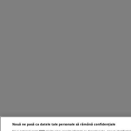
Nouă ne pasă ca datele tale personale să rămână confidențiale
Noi și partenerii noștri
1019
stocăm și/sau accesăm informații pe dispozitivul dvs., precum identificatori