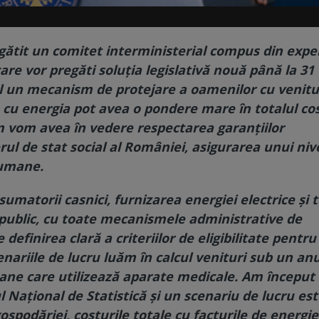
tit un comitet interministerial compus din exper
are vor pregăti soluţia legislativă nouă până la 31
l un mecanism de protejare a oamenilor cu venitu
e cu energia pot avea o pondere mare în totalul cos
m vom avea în vedere respectarea garanţiilor
rul de stat social al României, asigurarea unui niv
 umane.
umatorii casnici, furnizarea energiei electrice şi 
u public, cu toate mecanismele administrative de
definirea clară a criteriilor de eligibilitate pentru
enariile de lucru luăm în calcul venituri sub un an
ane care utilizează aparate medicale. Am început
l Naţional de Statistică şi un scenariu de lucru est
gospodăriei, costurile totale cu facturile de energie