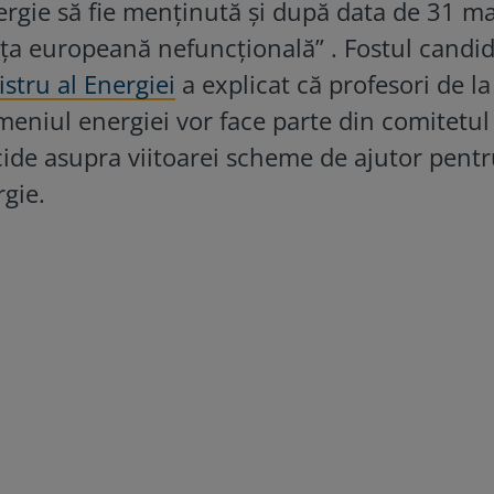
ergie să fie menținută și după data de 31 ma
aţa europeană nefuncţională” . Fostul candid
stru al Energiei
a explicat că profesori de la
omeniul energiei vor face parte din comitetul
cide asupra viitoarei scheme de ajutor pent
rgie.