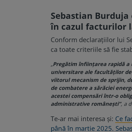
Sebastian Burduja 
în cazul facturilor 
Conform declarațiilor lui S
ca toate criteriile să fie sta
„
Pregătim înfiinţarea rapidă a 
universitare ale facultăţilor d
viitorul mecanism de sprijin, d
de combatere a sărăciei energe
acestei compensări într-o obliga
administrative româneşti”
, a 
Te-ar mai interesa și:
Ce fa
până în martie 2025. Sebas