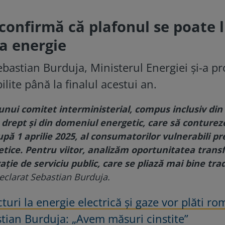
confirmă că plafonul se poate 
la energie
ebastian Burduja, Ministerul Energiei și-a p
bilite până la finalul acestui an.
unui comitet interministerial, compus inclusiv din
e drept şi din domeniul energetic, care să conturez
upă 1 aprilie 2025, al consumatorilor vulnerabili p
tice. Pentru viitor, analizăm oportunitatea trans
ţie de serviciu public, care se pliază mai bine trad
declarat Sebastian Burduja.
cturi la energie electrică și gaze vor plăti ro
tian Burduja: „Avem măsuri cinstite”