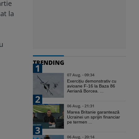
rtie
at la
ru
TRENDING
1
07 Aug. - 09:34
Exercițiu demonstrativ cu
avioane F-16 la Baza 86
Aeriană Borcea. ...
2
06 Aug. - 21:31
Marea Britanie garantează
Ucrainei un sprijin financiar
pe termen ...
3
06 Aug. - 20:14