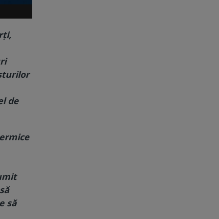
ţi,
ri
turilor
el de
termice
umit
 să
e să