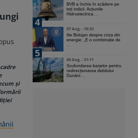
BVB a închis în scădere pe
toți indicii. Acțiunile
lungi
Hidroelectrica ...
4
07 Aug. - 10:23
Ilie Bolojan despre criza din
ropus
energie: „E o combinație de
...
5
06 Aug. - 21:11
 cadre
Scufundarea barjelor pentru
redirecționarea debitului
e
Dunării ...
recum şi
formării
iţiei
mânii