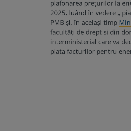
plafonarea prețurilor la en
2025, luând în vedere „ pi
PMB și, în același timp
Mini
facultăţi de drept şi din d
interministerial care va de
plata facturilor pentru ene