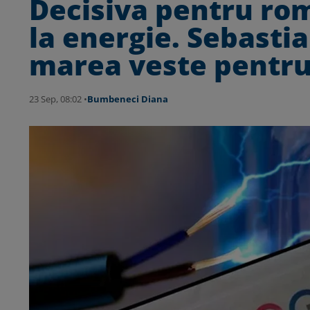
Decisiva pentru rom
la energie. Sebasti
marea veste pentru
23 Sep, 08:02 •
Bumbeneci Diana