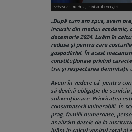
Sebastian Burduja, ministrul Energiei
„
După cum am spus, avem pregă
inclusiv din mediul academic, c
decembrie 2024. Luăm în calcu
reduse şi pentru care costuril
gospodăriei. În acest mecanis
constituţionale privind caracte
trai şi respectarea demnităţii
Avem în vedere că, pentru cons
să devină obligaţie de servici
subvenţionare. Prioritatea este 
consumatorii vulnerabili. În sc
prag, familii numeroase, perso
analizăm datele de la Institutu
luăm în calcul venitul total al 