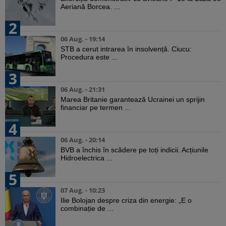
Aeriană Borcea. ...
2
06 Aug. - 19:14
STB a cerut intrarea în insolvență. Ciucu:
Procedura este ...
3
06 Aug. - 21:31
Marea Britanie garantează Ucrainei un sprijin
financiar pe termen ...
4
06 Aug. - 20:14
BVB a închis în scădere pe toți indicii. Acțiunile
Hidroelectrica ...
5
07 Aug. - 10:23
Ilie Bolojan despre criza din energie: „E o
combinație de ...