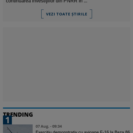
continuarea investiţiilor din PNRR în ...
VEZI TOATE ȘTIRILE
TRENDING
1
07 Aug. - 09:34
Exercițiu demonstrativ cu avioane F-16 la Baza 86