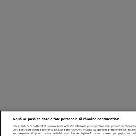
Nouă ne pasă ca datele tale personale să rămână confidențiale
Noi și partenerii noștri
1019
stocăm și/sau accesăm informații pe dispozitivul dvs., precum identificatori
unici pentru prelucrarea datelor cu caracter personal. Puteți accepta sau gestiona preferințele dvs. făcând 
jos, respectiv vă puteți opune utilizării unui interes legitim în orice moment pe pagina cu poli