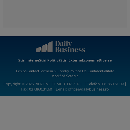
Știri Interne
Știri Politică
Știri Externe
Economie
Diverse
Echipa
Contact
Termeni Si Condiții
Politica De Confidentialitate
Modifică Setările
Copyright © 2026 RIDZONE COMPUTERS S.R.L. | Telefon 031.860.51.09 |
Fax: 037.860.31.60 | E-mail:
office@dailybusiness.ro