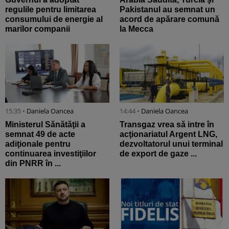
regulile pentru limitarea
Pakistanul au semnat un
consumului de energie al
acord de apărare comună
marilor companii
la Mecca
15:35 •
Daniela Oancea
14:44 •
Daniela Oancea
Ministerul Sănătăţii a
Transgaz vrea să intre în
semnat 49 de acte
acţionariatul Argent LNG,
adiţionale pentru
dezvoltatorul unui terminal
continuarea investiţiilor
de export de gaze ...
din PNRR în ...