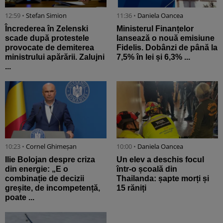
12:59 •
Stefan Simion
11:36 •
Daniela Oancea
Încrederea în Zelenski
Ministerul Finanțelor
scade după protestele
lansează o nouă emisiune
provocate de demiterea
Fidelis. Dobânzi de până la
ministrului apărării. Zalujni
7,5% în lei și 6,3% ...
...
10:23 •
Cornel Ghimeșan
10:00 •
Daniela Oancea
Ilie Bolojan despre criza
Un elev a deschis focul
din energie: „E o
într-o școală din
combinație de decizii
Thailanda: șapte morți și
greșite, de incompetență,
15 răniți
poate ...