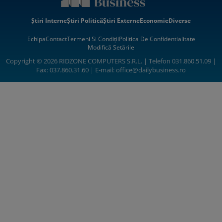
Știri Interne
Știri Politică
Știri Externe
Economie
Diverse
Echipa
Contact
Termeni Si Condiții
Politica De Confidentialitate
Modifică Setările
Copyright © 2026 RIDZONE COMPUTERS S.R.L. | Telefon 031.860.51.09 |
Fax: 037.860.31.60 | E-mail:
office@dailybusiness.ro