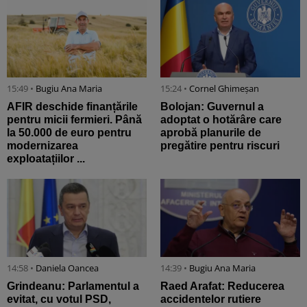
15:49 •
Bugiu ⁠Ana Maria
15:24 •
Cornel Ghimeșan
AFIR deschide finanțările
Bolojan: Guvernul a
pentru micii fermieri. Până
adoptat o hotărâre care
la 50.000 de euro pentru
aprobă planurile de
modernizarea
pregătire pentru riscuri
exploatațiilor ...
14:58 •
Daniela Oancea
14:39 •
Bugiu ⁠Ana Maria
Grindeanu: Parlamentul a
Raed Arafat: Reducerea
evitat, cu votul PSD,
accidentelor rutiere