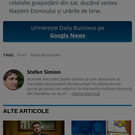
celelalte gospodării din sat, ducând vestea
Nașterii Domnului și urările de bine.
Urmărește Daily Business pe
Google News
TAGS:
Fruct
Mere Romanesti
Stefan Simion
Numele meu este Ștefan Simion și sunt absolvent al
Facultății de Jurnalism din București. În ultimii ani am
lucrat pe postul de redactor în mai multe instituții de presă
din România, iar acum ...
citește mai mult
ALTE ARTICOLE