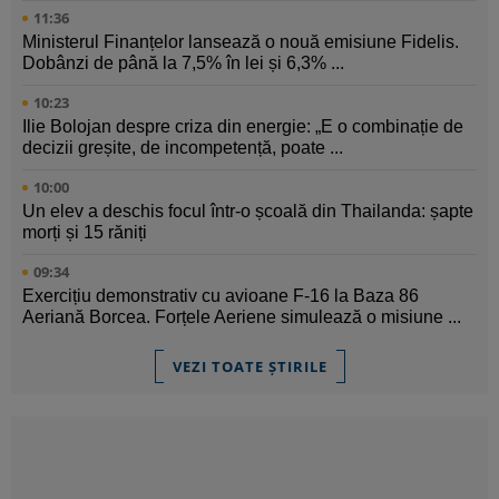
11:36
Ministerul Finanțelor lansează o nouă emisiune Fidelis.
Dobânzi de până la 7,5% în lei și 6,3% ...
10:23
Ilie Bolojan despre criza din energie: „E o combinație de
decizii greșite, de incompetență, poate ...
10:00
Un elev a deschis focul într-o școală din Thailanda: șapte
morți și 15 răniți
09:34
Exercițiu demonstrativ cu avioane F-16 la Baza 86
Aeriană Borcea. Forțele Aeriene simulează o misiune ...
VEZI TOATE ȘTIRILE