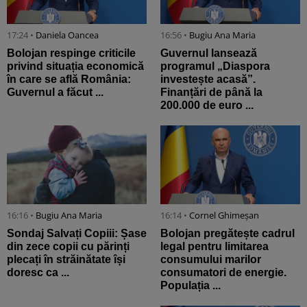
17:24 •
Daniela Oancea
16:56 •
Bugiu ⁠Ana Maria
Bolojan respinge criticile
Guvernul lansează
privind situația economică
programul „Diaspora
în care se află România:
investește acasă”.
Guvernul a făcut ...
Finanțări de până la
200.000 de euro ...
16:16 •
Bugiu ⁠Ana Maria
16:14 •
Cornel Ghimeșan
Sondaj Salvați Copiii: Șase
Bolojan pregătește cadrul
din zece copii cu părinți
legal pentru limitarea
plecați în străinătate își
consumului marilor
doresc ca ...
consumatori de energie.
Populația ...