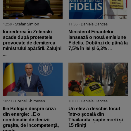
12:59 •
Stefan Simion
11:36 •
Daniela Oancea
Încrederea în Zelenski
Ministerul Finanțelor
scade după protestele
lansează o nouă emisiune
provocate de demiterea
Fidelis. Dobânzi de până la
ministrului apărării. Zalujni
7,5% în lei și 6,3% ...
...
10:23 •
Cornel Ghimeșan
10:00 •
Daniela Oancea
Ilie Bolojan despre criza
Un elev a deschis focul
din energie: „E o
într-o școală din
combinație de decizii
Thailanda: șapte morți și
greșite, de incompetență,
15 răniți
poate ...