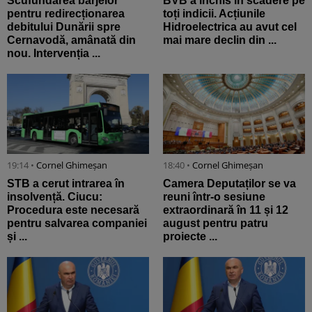
Scufundarea barjelor
BVB a închis în scădere pe
pentru redirecționarea
toți indicii. Acțiunile
debitului Dunării spre
Hidroelectrica au avut cel
Cernavodă, amânată din
mai mare declin din ...
nou. Intervenția ...
19:14 •
Cornel Ghimeșan
18:40 •
Cornel Ghimeșan
STB a cerut intrarea în
Camera Deputaților se va
insolvență. Ciucu:
reuni într-o sesiune
Procedura este necesară
extraordinară în 11 și 12
pentru salvarea companiei
august pentru patru
și ...
proiecte ...