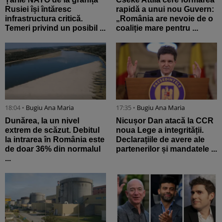
Rusiei își întăresc
rapidă a unui nou Guvern:
infrastructura critică.
„România are nevoie de o
Temeri privind un posibil ...
coaliție mare pentru ...
18:04 •
Bugiu ⁠Ana Maria
17:35 •
Bugiu ⁠Ana Maria
Dunărea, la un nivel
Nicușor Dan atacă la CCR
extrem de scăzut. Debitul
noua Lege a integrității.
la intrarea în România este
Declarațiile de avere ale
de doar 36% din normalul
partenerilor și mandatele ...
...