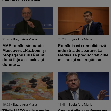
21:26 •
Bugiu ⁠Ana Maria
20:23 •
Bugiu ⁠Ana Maria
MAE român răspunde
România își consolidează
Moscovei: „Războiul și
industria de apărare. La
propaganda rusă sunt
Mediaș se produc vehicule
două fețe ale aceleiași
militare și se pregătesc ...
dorințe ...
19:22 •
Bugiu ⁠Ana Maria
18:43 •
Bugiu ⁠Ana Maria
Țările NATO de la granița
Cseke Attila cere formarea