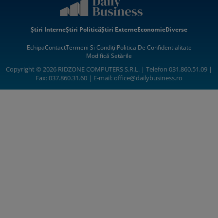
Știri Interne
Știri Politică
Știri Externe
Economie
Diverse
Echipa
Contact
Termeni Si Condiții
Politica De Confidentialitate
Modifică Setările
Copyright © 2026 RIDZONE COMPUTERS S.R.L. | Telefon 031.860.51.09 |
Fax: 037.860.31.60 | E-mail:
office@dailybusiness.ro