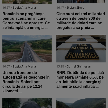
16:57 •
Bugiu ⁠Ana Maria
16:47 •
Stefan Simion
România se pregătește
Cine sunt cei trei miliardari
pentru scenariul în care
cu averi de peste 300 de
Cernavodă se oprește. Ce
miliarde de dolari care se
se întâmplă cu energia ...
pregătesc să preia ...
16:07 •
Bugiu ⁠Ana Maria
15:38 •
Cornel Ghimeșan
Un nou tronson de
BNR: Dobânda de politică
autostradă se deschide în
monetară rămâne 6,5% pe
România. Șoferii pot
an. Ieftinirile la energie și
circula de azi pe 12,24
alimente scad inflația ...
kilometri ...