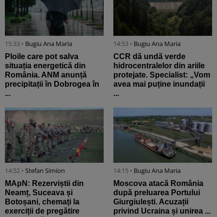
15:33 •
Bugiu ⁠Ana Maria
14:53 •
Bugiu ⁠Ana Maria
Ploile care pot salva
CCR dă undă verde
situația energetică din
hidrocentralelor din ariile
România. ANM anunță
protejate. Specialist: „Vom
precipitații în Dobrogea în
avea mai puține inundații
...
...
14:52 •
Stefan Simion
14:15 •
Bugiu ⁠Ana Maria
MApN: Rezerviștii din
Moscova atacă România
Neamț, Suceava și
după preluarea Portului
Botoșani, chemați la
Giurgiulești. Acuzații
exerciții de pregătire
privind Ucraina și unirea ...