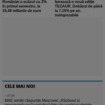
României a scăzut cu 2%
lansează o nouă ediție
în primul semestru, la
TEZAUR. Dobânzi de până
16,46 miliarde de euro
la 7,15% pe an,
neimpozabile
CELE MAI NOI
21:26
MAE român răspunde Moscovei: „Războiul și
propaganda rusă sunt două fețe ale aceleiași dorințe ...