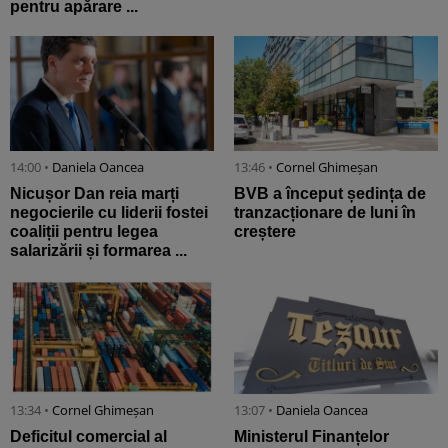
pentru apărare ...
14:00 •
Daniela Oancea
13:46 •
Cornel Ghimeșan
Nicușor Dan reia marți
BVB a început ședința de
negocierile cu liderii fostei
tranzacționare de luni în
coaliții pentru legea
creștere
salarizării și formarea ...
13:34 •
Cornel Ghimeșan
13:07 •
Daniela Oancea
Deficitul comercial al
Ministerul Finanțelor