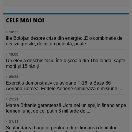
CELE MAI NOI
10:23
Ilie Bolojan despre criza din energie: „E o combinație de
decizii greșite, de incompetență, poate ...
10:00
Un elev a deschis focul într-o școală din Thailanda: șapte
morți și 15 răniți
09:34
Exercițiu demonstrativ cu avioane F-16 la Baza 86
Aeriană Borcea. Forțele Aeriene simulează o misiune ...
21:31
Marea Britanie garantează Ucrainei un sprijin financiar pe
termen lung, de cel puțin 3 miliarde de ...
21:11
Scufundarea barjelor pentru redirecționarea debitului