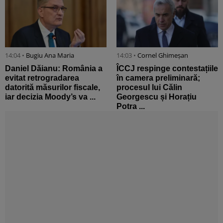
14:04 •
Bugiu ⁠Ana Maria
14:03 •
Cornel Ghimeșan
Daniel Dăianu: România a
ÎCCJ respinge contestațiile
evitat retrogradarea
în camera preliminară;
datorită măsurilor fiscale,
procesul lui Călin
iar decizia Moody’s va ...
Georgescu și Horațiu
Potra ...