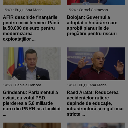
15:49 •
Bugiu ⁠Ana Maria
15:24 •
Cornel Ghimeșan
AFIR deschide finanțările
Bolojan: Guvernul a
pentru micii fermieri. Până
adoptat o hotărâre care
la 50.000 de euro pentru
aprobă planurile de
modernizarea
pregătire pentru riscuri
exploatațiilor ...
14:58 •
Daniela Oancea
14:39 •
Bugiu ⁠Ana Maria
Grindeanu: Parlamentul a
Raed Arafat: Reducerea
evitat, cu votul PSD,
accidentelor rutiere
pierderea a 5,8 miliarde
depinde de educație,
euro din PNRR și a facilitat
infrastructură și reguli mai
...
stricte ...