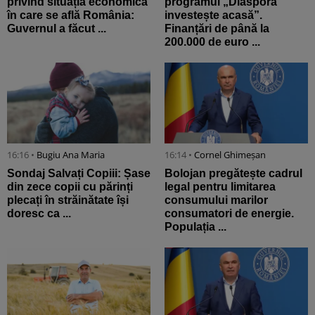
privind situația economică
programul „Diaspora
în care se află România:
investește acasă”.
Guvernul a făcut ...
Finanțări de până la
200.000 de euro ...
16:16 •
Bugiu ⁠Ana Maria
16:14 •
Cornel Ghimeșan
Sondaj Salvați Copiii: Șase
Bolojan pregătește cadrul
din zece copii cu părinți
legal pentru limitarea
plecați în străinătate își
consumului marilor
doresc ca ...
consumatori de energie.
Populația ...