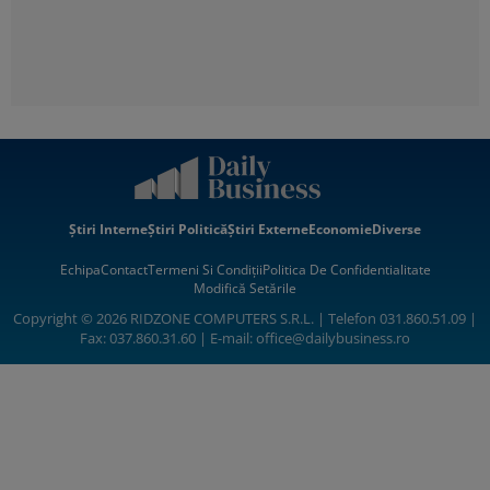
Știri Interne
Știri Politică
Știri Externe
Economie
Diverse
Echipa
Contact
Termeni Si Condiții
Politica De Confidentialitate
Modifică Setările
Copyright © 2026 RIDZONE COMPUTERS S.R.L. | Telefon 031.860.51.09 |
Fax: 037.860.31.60 | E-mail:
office@dailybusiness.ro