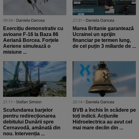
09:34 •
Daniela Oancea
21:31 •
Daniela Oancea
Exercițiu demonstrativ cu
Marea Britanie garantează
avioane F-16 la Baza 86
Ucrainei un sprijin
Aeriană Borcea. Forțele
financiar pe termen lung,
Aeriene simulează o
de cel puțin 3 miliarde de ...
misiune ...
21:11 •
Stefan Simion
20:14 •
Daniela Oancea
Scufundarea barjelor
BVB a închis în scădere pe
pentru redirecționarea
toți indicii. Acțiunile
debitului Dunării spre
Hidroelectrica au avut cel
Cernavodă, amânată din
mai mare declin din ...
nou. Intervenția ...