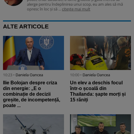
alerge pentru îndeplinirea unui scop, eu am ales să mă
opresc în loc și să ...
citește mai mult
ALTE ARTICOLE
10:23 •
Daniela Oancea
10:00 •
Daniela Oancea
Ilie Bolojan despre criza
Un elev a deschis focul
din energie: „E o
într-o școală din
combinație de decizii
Thailanda: șapte morți și
greșite, de incompetență,
15 răniți
poate ...