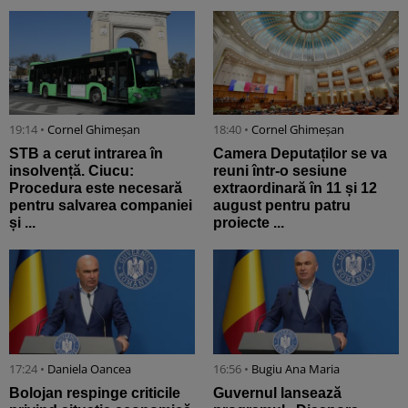
19:14 •
Cornel Ghimeșan
18:40 •
Cornel Ghimeșan
STB a cerut intrarea în
Camera Deputaților se va
insolvență. Ciucu:
reuni într-o sesiune
Procedura este necesară
extraordinară în 11 și 12
pentru salvarea companiei
august pentru patru
și ...
proiecte ...
17:24 •
Daniela Oancea
16:56 •
Bugiu ⁠Ana Maria
Bolojan respinge criticile
Guvernul lansează