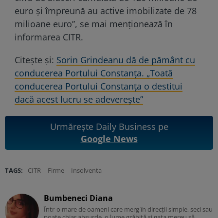
euro şi împreună au active imobilizate de 78
milioane euro”, se mai menționează în
informarea CITR.
Citește și:
Sorin Grindeanu dă de pământ cu
conducerea Portului Constanța. „Toată
conducerea Portului Constanța o destitui
dacă acest lucru se adeverește”
Urmărește Daily Business pe
Google News
TAGS:
CITR
Firme
Insolventa
Bumbeneci Diana
Într-o mare de oameni care merg în direcții simple, seci sau
poate chiar absurde, o lume grăbită și gata mereu să