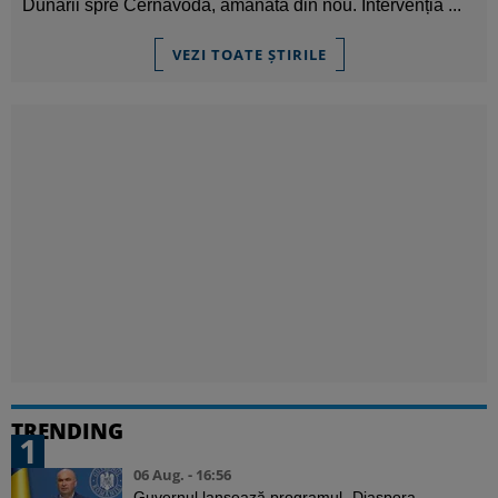
Dunării spre Cernavodă, amânată din nou. Intervenția ...
VEZI TOATE ȘTIRILE
TRENDING
1
06 Aug. - 16:56
Guvernul lansează programul „Diaspora