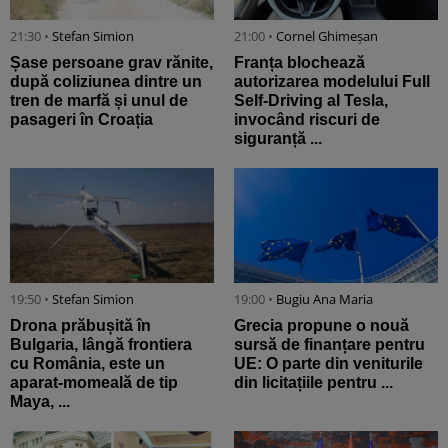
21:30 •
Stefan Simion
21:00 •
Cornel Ghimeșan
Șase persoane grav rănite,
Franța blochează
după coliziunea dintre un
autorizarea modelului Full
tren de marfă și unul de
Self-Driving al Tesla,
pasageri în Croația
invocând riscuri de
siguranță ...
19:50 •
Stefan Simion
19:00 •
Bugiu ⁠Ana Maria
Drona prăbușită în
Grecia propune o nouă
Bulgaria, lângă frontiera
sursă de finanțare pentru
cu România, este un
UE: O parte din veniturile
aparat-momeală de tip
din licitațiile pentru ...
Maya, ...