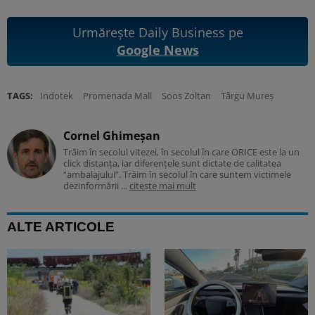
Urmărește Daily Business pe
Google News
TAGS:
Indotek
Promenada Mall
Soos Zoltan
Târgu Mureș
Cornel Ghimeșan
Trăim în secolul vitezei, în secolul în care ORICE este la un
click distanța, iar diferențele sunt dictate de calitatea
“ambalajului”. Trăim în secolul în care suntem victimele
dezinformării ...
citește mai mult
ALTE ARTICOLE