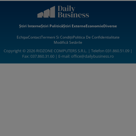
Știri Interne
Știri Politică
Știri Externe
Economie
Diverse
Echipa
Contact
Termeni Si Condiții
Politica De Confidentialitate
Modifică Setările
Copyright © 2026 RIDZONE COMPUTERS S.R.L. | Telefon 031.860.51.09 |
Fax: 037.860.31.60 | E-mail:
office@dailybusiness.ro