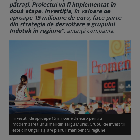
pătraţi. Proiectul va fi implementat în
două etape. Investiţia, în valoare de
aproape 15 milioane de euro, face parte
din strategia de dezvoltare a grupului
Indotek în regiune”
, anunţă compania.
Investiții de aproape 15 milioane de euro pentru
modernizarea unui mall din Târgu Mureș. Grupul de investiții
este din Ungaria și are planuri mari pentru regiune