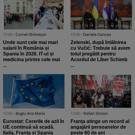
17:00 •
Cornel Ghimeșan
15:30 •
Daniela Oancea
Unde sunt cele mai mari
Zelenski, după întâlnirea
salarii în România și
cu Vučić: Trebuie să avem
Spania în 2026. IT-ul și
totul pregătit pentru
medicina printre cele mai
Acordul de Liber Schimb
...
...
15:00 •
Bugiu ⁠Ana Maria
13:00 •
Stefan Simion
Eurostat: Cererile de azil în
Franța atinge un record al
UE continuă să scadă.
angajării persoanelor de
Italia, Franța și Spania
peste 60 de ani