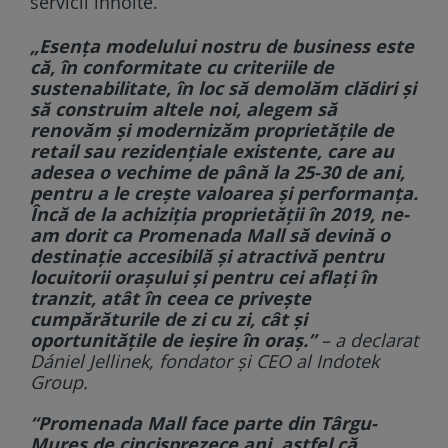
servicii înnoite.
„Esența modelului nostru de business este
că, în conformitate cu criteriile de
sustenabilitate, în loc să demolăm clădiri și
să construim altele noi, alegem să
renovăm și modernizăm proprietățile de
retail sau rezidențiale existente, care au
adesea o vechime de până la 25-30 de ani,
pentru a le crește valoarea și performanța.
Încă de la achiziția proprietății în 2019, ne-
am dorit ca Promenada Mall să devină o
destinație accesibilă și atractivă pentru
locuitorii orașului și pentru cei aflați în
tranzit, atât în ceea ce privește
cumpărăturile de zi cu zi, cât și
oportunitățile de ieșire în oraș.”
– a declarat
Dániel Jellinek, fondator și CEO al Indotek
Group.
“Promenada Mall face parte din Târgu-
Mureș de cincisprezece ani, astfel că