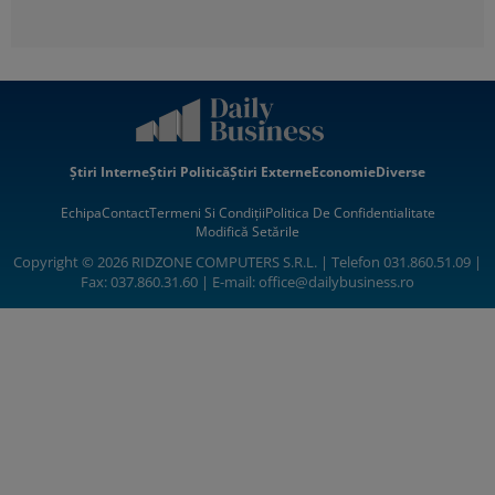
Știri Interne
Știri Politică
Știri Externe
Economie
Diverse
Echipa
Contact
Termeni Si Condiții
Politica De Confidentialitate
Modifică Setările
Copyright © 2026 RIDZONE COMPUTERS S.R.L. | Telefon 031.860.51.09 |
Fax: 037.860.31.60 | E-mail:
office@dailybusiness.ro