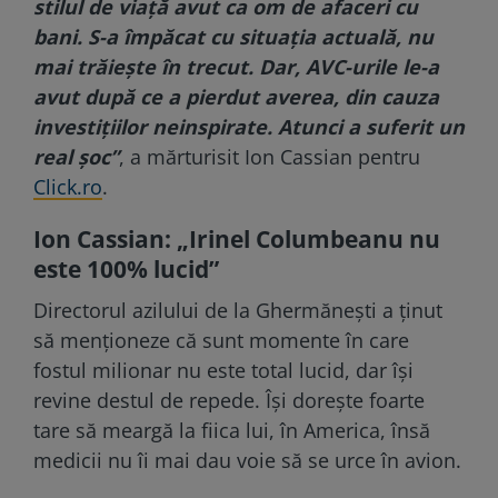
stilul de viață avut ca om de afaceri cu
bani. S-a împăcat cu situația actuală, nu
mai trăiește în trecut. Dar, AVC-urile le-a
avut după ce a pierdut averea, din cauza
investițiilor neinspirate. Atunci a suferit un
real șoc”
, a mărturisit Ion Cassian pentru
Click.ro
.
Ion Cassian: „Irinel Columbeanu nu
este 100% lucid”
Directorul azilului de la Ghermănești a ținut
să menționeze că sunt momente în care
fostul milionar nu este total lucid, dar își
revine destul de repede. Își dorește foarte
tare să meargă la fiica lui, în America, însă
medicii nu îi mai dau voie să se urce în avion.