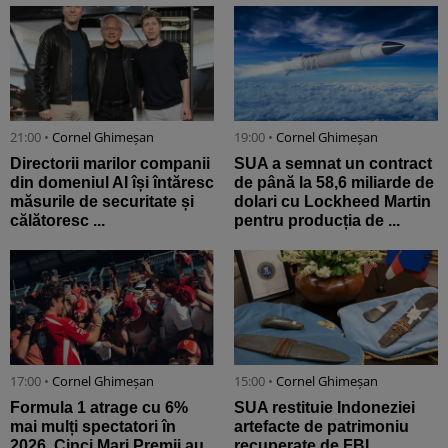
21:00 •
Cornel Ghimeșan
19:00 •
Cornel Ghimeșan
Directorii marilor companii
SUA a semnat un contract
din domeniul AI își întăresc
de până la 58,6 miliarde de
măsurile de securitate și
dolari cu Lockheed Martin
călătoresc ...
pentru producția de ...
17:00 •
Cornel Ghimeșan
15:00 •
Cornel Ghimeșan
Formula 1 atrage cu 6%
SUA restituie Indoneziei
mai mulți spectatori în
artefacte de patrimoniu
2026. Cinci Mari Premii au
recuperate de FBI