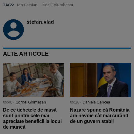
TAGS:
Ion Cassian
Irinel Columbeanu
stefan.vlad
ALTE ARTICOLE
09:48 •
Cornel Ghimeșan
09:26 •
Daniela Oancea
De ce tichetele de masă
Nazare spune că România
sunt printre cele mai
are nevoie cât mai curând
apreciate beneficii la locul
de un guvern stabil
de muncă