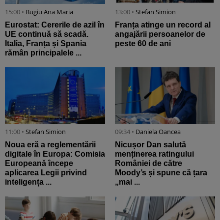
15:00 •
Bugiu ⁠Ana Maria
13:00 •
Stefan Simion
Eurostat: Cererile de azil în
Franța atinge un record al
UE continuă să scadă.
angajării persoanelor de
Italia, Franța și Spania
peste 60 de ani
rămân principalele ...
11:00 •
Stefan Simion
09:34 •
Daniela Oancea
Noua eră a reglementării
Nicușor Dan salută
digitale în Europa: Comisia
menținerea ratingului
Europeană începe
României de către
aplicarea Legii privind
Moody’s și spune că țara
inteligența ...
„mai ...