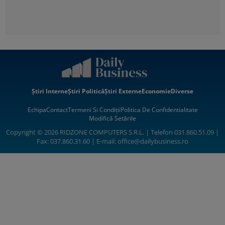
Știri Interne
Știri Politică
Știri Externe
Economie
Diverse
Echipa
Contact
Termeni Si Condiții
Politica De Confidentialitate
Modifică Setările
Copyright © 2026 RIDZONE COMPUTERS S.R.L. | Telefon 031.860.51.09 |
Fax: 037.860.31.60 | E-mail:
office@dailybusiness.ro