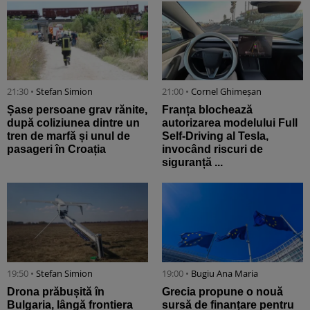
21:30 •
Stefan Simion
21:00 •
Cornel Ghimeșan
Șase persoane grav rănite,
Franța blochează
după coliziunea dintre un
autorizarea modelului Full
tren de marfă și unul de
Self-Driving al Tesla,
pasageri în Croația
invocând riscuri de
siguranță ...
19:50 •
Stefan Simion
19:00 •
Bugiu ⁠Ana Maria
Drona prăbușită în
Grecia propune o nouă
Bulgaria, lângă frontiera
sursă de finanțare pentru