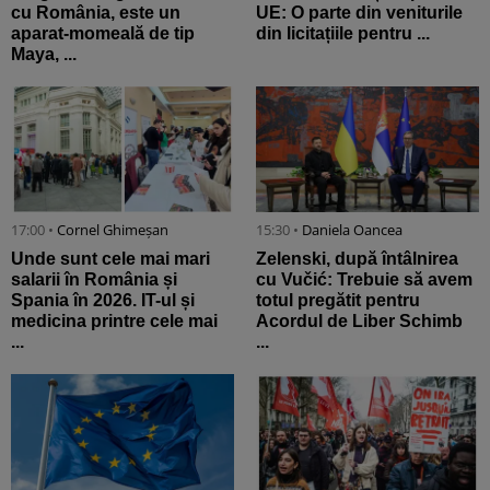
cu România, este un
UE: O parte din veniturile
aparat-momeală de tip
din licitațiile pentru ...
Maya, ...
17:00 •
Cornel Ghimeșan
15:30 •
Daniela Oancea
Unde sunt cele mai mari
Zelenski, după întâlnirea
salarii în România și
cu Vučić: Trebuie să avem
Spania în 2026. IT-ul și
totul pregătit pentru
medicina printre cele mai
Acordul de Liber Schimb
...
...