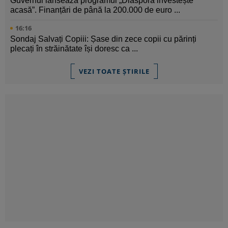
Guvernul lansează programul „Diaspora investește
acasă”. Finanțări de până la 200.000 de euro ...
16:16
Sondaj Salvați Copiii: Șase din zece copii cu părinți
plecați în străinătate își doresc ca ...
VEZI TOATE ȘTIRILE