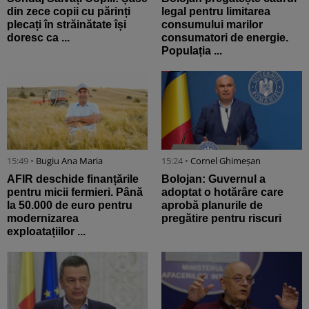
din zece copii cu părinți
legal pentru limitarea
plecați în străinătate își
consumului marilor
doresc ca ...
consumatori de energie.
Populația ...
15:49 •
Bugiu ⁠Ana Maria
15:24 •
Cornel Ghimeșan
AFIR deschide finanțările
Bolojan: Guvernul a
pentru micii fermieri. Până
adoptat o hotărâre care
la 50.000 de euro pentru
aprobă planurile de
modernizarea
pregătire pentru riscuri
exploatațiilor ...