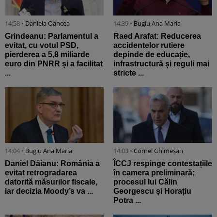
14:58 •
Daniela Oancea
14:39 •
Bugiu ⁠Ana Maria
Grindeanu: Parlamentul a
Raed Arafat: Reducerea
evitat, cu votul PSD,
accidentelor rutiere
pierderea a 5,8 miliarde
depinde de educație,
euro din PNRR și a facilitat
infrastructură și reguli mai
...
stricte ...
14:04 •
Bugiu ⁠Ana Maria
14:03 •
Cornel Ghimeșan
Daniel Dăianu: România a
ÎCCJ respinge contestațiile
evitat retrogradarea
în camera preliminară;
datorită măsurilor fiscale,
procesul lui Călin
iar decizia Moody’s va ...
Georgescu și Horațiu
Potra ...