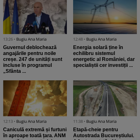
13:26 •
Bugiu ⁠Ana Maria
12:48 •
Bugiu ⁠Ana Maria
Guvernul deblochează
Energia solară ține în
angajările pentru noile
echilibru sistemul
creșe. 247 de unități sunt
energetic al României, dar
incluse în programul
specialiștii cer investiții ...
„Sfânta ...
12:13 •
Bugiu ⁠Ana Maria
11:38 •
Bugiu ⁠Ana Maria
Caniculă extremă și furtuni
Etapă-cheie pentru
în aproape toată țara. ANM
Autostrada Bucureștiului.