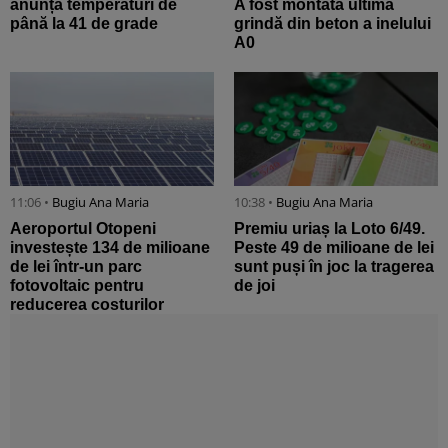
anunță temperaturi de
A fost montată ultima
până la 41 de grade
grindă din beton a inelului
A0
11:06 •
Bugiu ⁠Ana Maria
10:38 •
Bugiu ⁠Ana Maria
Aeroportul Otopeni
Premiu uriaș la Loto 6/49.
investește 134 de milioane
Peste 49 de milioane de lei
de lei într-un parc
sunt puși în joc la tragerea
fotovoltaic pentru
de joi
reducerea costurilor