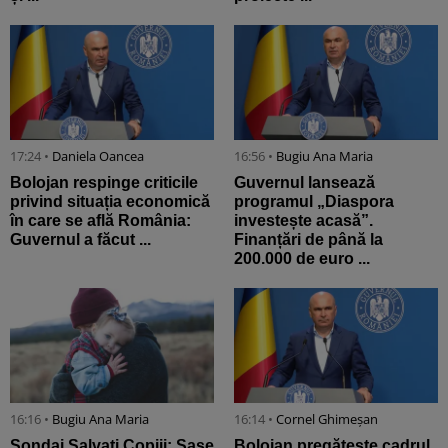
17:24 •
Daniela Oancea
16:56 •
Bugiu ⁠Ana Maria
Bolojan respinge criticile
Guvernul lansează
privind situația economică
programul „Diaspora
în care se află România:
investește acasă”.
Guvernul a făcut ...
Finanțări de până la
200.000 de euro ...
16:16 •
Bugiu ⁠Ana Maria
16:14 •
Cornel Ghimeșan
Sondaj Salvați Copiii: Șase
Bolojan pregătește cadrul