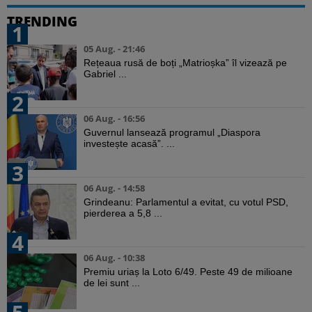
TRENDING
1
05 Aug. - 21:46
Rețeaua rusă de boți „Matrioșka” îl vizează pe
Gabriel ...
2
06 Aug. - 16:56
Guvernul lansează programul „Diaspora
investește acasă”. ...
3
06 Aug. - 14:58
Grindeanu: Parlamentul a evitat, cu votul PSD,
pierderea a 5,8 ...
4
06 Aug. - 10:38
Premiu uriaș la Loto 6/49. Peste 49 de milioane
de lei sunt ...