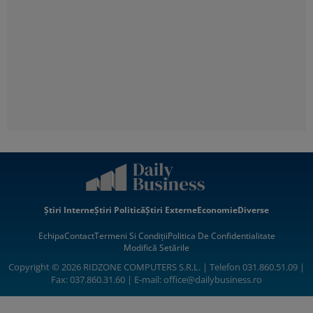
Știri Interne
Știri Politică
Știri Externe
Economie
Diverse
Echipa
Contact
Termeni Si Condiții
Politica De Confidentialitate
Modifică Setările
Copyright © 2026 RIDZONE COMPUTERS S.R.L. | Telefon 031.860.51.09 |
Fax: 037.860.31.60 | E-mail:
office@dailybusiness.ro