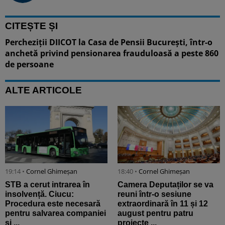
CITEȘTE ȘI
Percheziții DIICOT la Casa de Pensii București, într-o
anchetă privind pensionarea frauduloasă a peste 860
de persoane
ALTE ARTICOLE
19:14 •
Cornel Ghimeșan
18:40 •
Cornel Ghimeșan
STB a cerut intrarea în
Camera Deputaților se va
insolvență. Ciucu:
reuni într-o sesiune
Procedura este necesară
extraordinară în 11 și 12
pentru salvarea companiei
august pentru patru
și ...
proiecte ...