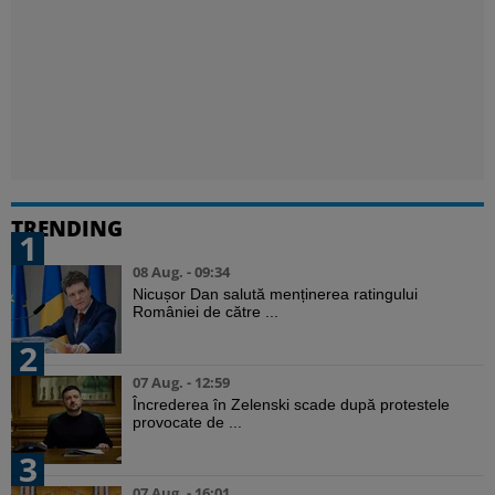
TRENDING
1
08 Aug. - 09:34
Nicușor Dan salută menținerea ratingului
României de către ...
2
07 Aug. - 12:59
Încrederea în Zelenski scade după protestele
provocate de ...
3
07 Aug. - 16:01