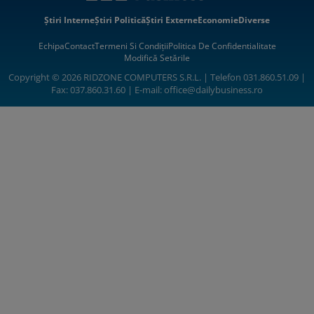
Știri Interne
Știri Politică
Știri Externe
Economie
Diverse
Echipa
Contact
Termeni Si Condiții
Politica De Confidentialitate
Modifică Setările
Copyright © 2026 RIDZONE COMPUTERS S.R.L. | Telefon 031.860.51.09 |
Fax: 037.860.31.60 | E-mail:
office@dailybusiness.ro