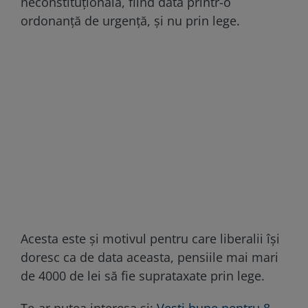
neconstituțională, fiind dată printr-o
ordonanță de urgență, și nu prin lege.
Acesta este și motivul pentru care liberalii își
doresc ca de data aceasta, pensiile mai mari
de 4000 de lei să fie suprataxate prin lege.
Te-ar putea interesa și:
Veşti bune pentru 8