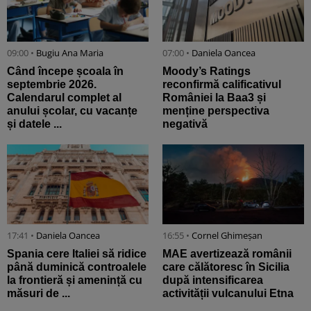
09:00 •
Bugiu ⁠Ana Maria
07:00 •
Daniela Oancea
Când începe școala în
Moody’s Ratings
septembrie 2026.
reconfirmă calificativul
Calendarul complet al
României la Baa3 și
anului școlar, cu vacanțe
menține perspectiva
și datele ...
negativă
17:41 •
Daniela Oancea
16:55 •
Cornel Ghimeșan
Spania cere Italiei să ridice
MAE avertizează românii
până duminică controalele
care călătoresc în Sicilia
la frontieră și amenință cu
după intensificarea
măsuri de ...
activității vulcanului Etna