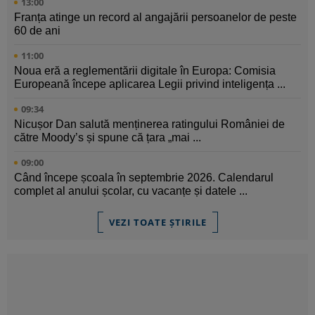
13:00
Franța atinge un record al angajării persoanelor de peste
60 de ani
11:00
Noua eră a reglementării digitale în Europa: Comisia
Europeană începe aplicarea Legii privind inteligența ...
09:34
Nicușor Dan salută menținerea ratingului României de
către Moody’s și spune că țara „mai ...
09:00
Când începe școala în septembrie 2026. Calendarul
complet al anului școlar, cu vacanțe și datele ...
VEZI TOATE ȘTIRILE