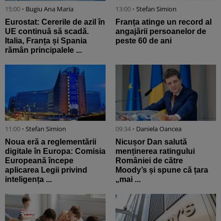
15:00 •
Bugiu ⁠Ana Maria
13:00 •
Stefan Simion
Eurostat: Cererile de azil în
Franța atinge un record al
UE continuă să scadă.
angajării persoanelor de
Italia, Franța și Spania
peste 60 de ani
rămân principalele ...
11:00 •
Stefan Simion
09:34 •
Daniela Oancea
Noua eră a reglementării
Nicușor Dan salută
digitale în Europa: Comisia
menținerea ratingului
Europeană începe
României de către
aplicarea Legii privind
Moody’s și spune că țara
inteligența ...
„mai ...