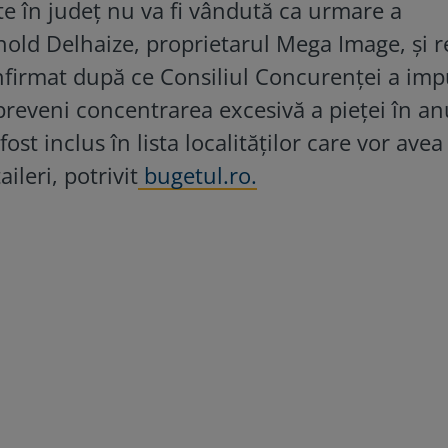
te în județ nu va fi vândută ca urmare a
Ahold Delhaize, proprietarul Mega Image, și 
onfirmat după ce Consiliul Concurenței a im
preveni concentrarea excesivă a pieței în a
ost inclus în lista localităților care vor avea
leri, potrivit
bugetul.ro.