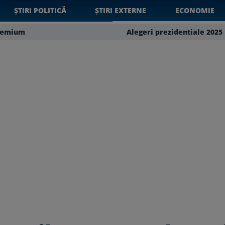
ȘTIRI POLITICĂ
ȘTIRI EXTERNE
ECONOMIE
remium
Alegeri prezidentiale 2025