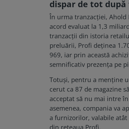
dispar de tot după
În urma tranzacției, Ahold 
acord evaluat la 1,3 miliar
tranzacții din istoria reta
preluării, Profi deținea 1
969, iar prin această achiz
semnificativ prezența pe p
Totuși, pentru a menține u
cerut ca 87 de magazine să 
acceptat să nu mai intre în 
asemenea, compania va apli
a furnizorilor, valabile at
din rețeaua Profi.