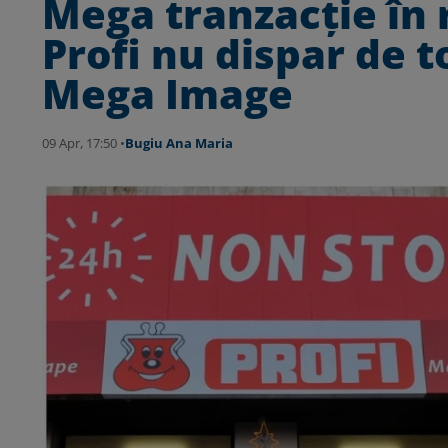
Mega tranzacție în 
Profi nu dispar de 
Mega Image
09 Apr, 17:50 •
Bugiu ⁠Ana Maria