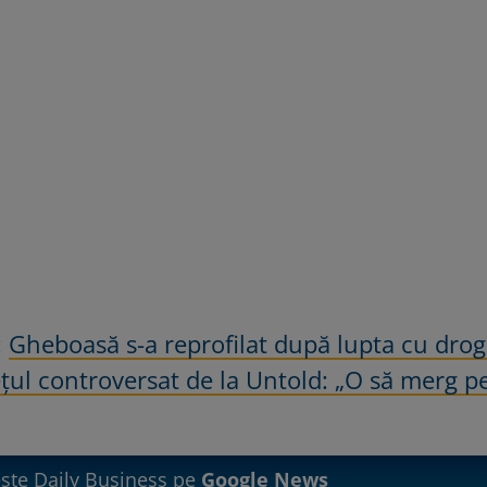
:
Gheboasă s-a reprofilat după lupta cu drog
ețul controversat de la Untold: „O să merg p
te Daily Business pe
Google News