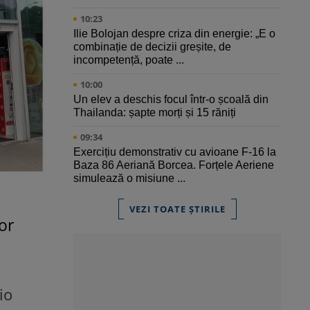
10:23
Ilie Bolojan despre criza din energie: „E o
combinație de decizii greșite, de
incompetență, poate ...
10:00
Un elev a deschis focul într-o școală din
Thailanda: șapte morți și 15 răniți
09:34
Exercițiu demonstrativ cu avioane F-16 la
Baza 86 Aeriană Borcea. Forțele Aeriene
simulează o misiune ...
VEZI TOATE ȘTIRILE
or
io