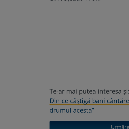
Te-ar mai putea interesa și
Din ce câștigă bani cântăr
drumul acesta”
Urmăreș