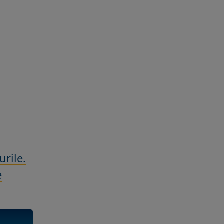
urile.
e