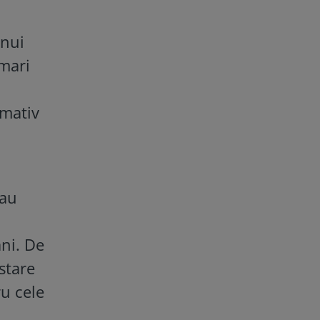
unui
 mari
imativ
 au
ani. De
stare
ru cele