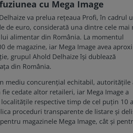
 fuziunea cu Mega Image
Delhaize va prelua rețeaua Profi, în cadrul 
de de euro, considerată una dintre cele mai
ilului alimentar din România. La momentul
.700 de magazine, iar Mega Image avea aprox
iție, grupul Ahold Delhaize își dublează
iața din România.
n mediu concurențial echitabil, autoritățile
fie cedate altor retaileri, iar Mega Image a
localitățile respective timp de cel puțin 10 
ca proceduri transparente de listare și deli
ât pentru magazinele Mega Image, cât și pent