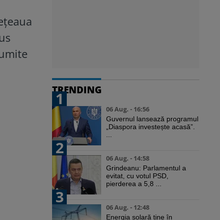
rețeaua
pus
numite
TRENDING
1
06 Aug. - 16:56
Guvernul lansează programul
„Diaspora investește acasă”.
...
2
06 Aug. - 14:58
Grindeanu: Parlamentul a
evitat, cu votul PSD,
pierderea a 5,8 ...
3
06 Aug. - 12:48
Energia solară ține în