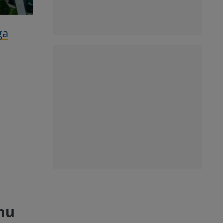
ga
 nu