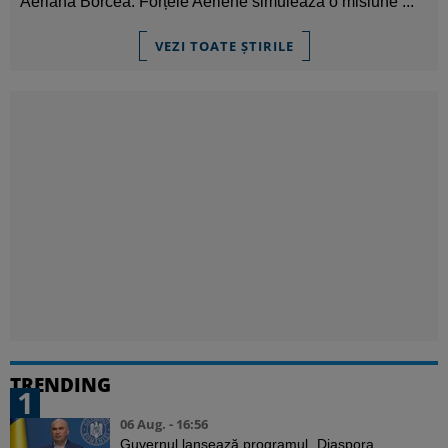
Aeriană Borcea. Forțele Aeriene simulează o misiune ...
VEZI TOATE ȘTIRILE
TRENDING
1
06 Aug. - 16:56
Guvernul lansează programul „Diaspora