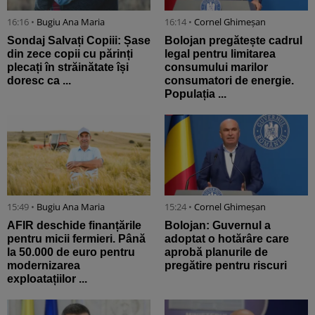
16:16 •
Bugiu ⁠Ana Maria
16:14 •
Cornel Ghimeșan
Sondaj Salvați Copiii: Șase
Bolojan pregătește cadrul
din zece copii cu părinți
legal pentru limitarea
plecați în străinătate își
consumului marilor
doresc ca ...
consumatori de energie.
Populația ...
15:49 •
Bugiu ⁠Ana Maria
15:24 •
Cornel Ghimeșan
AFIR deschide finanțările
Bolojan: Guvernul a
pentru micii fermieri. Până
adoptat o hotărâre care
la 50.000 de euro pentru
aprobă planurile de
modernizarea
pregătire pentru riscuri
exploatațiilor ...