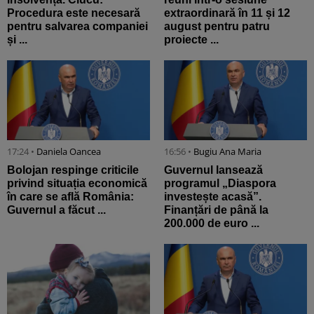
Procedura este necesară
extraordinară în 11 și 12
pentru salvarea companiei
august pentru patru
și ...
proiecte ...
17:24 •
Daniela Oancea
16:56 •
Bugiu ⁠Ana Maria
Bolojan respinge criticile
Guvernul lansează
privind situația economică
programul „Diaspora
în care se află România:
investește acasă”.
Guvernul a făcut ...
Finanțări de până la
200.000 de euro ...