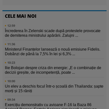
CELE MAI NOI
12:59
Încrederea în Zelenski scade după protestele provocate
de demiterea ministrului apărării. Zalujni ...
11:36
Ministerul Finanțelor lansează o nouă emisiune Fidelis.
Dobânzi de până la 7,5% în lei și 6,3% ...
10:23
Ilie Bolojan despre criza din energie: „E o combinație de
decizii greșite, de incompetență, poate ...
10:00
Un elev a deschis focul într-o școală din Thailanda: șapte
morți și 15 răniți
09:34
Exercițiu demonstrativ cu avioane F-16 la Baza 86