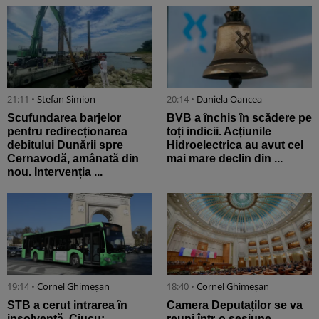
21:11 •
Stefan Simion
20:14 •
Daniela Oancea
Scufundarea barjelor
BVB a închis în scădere pe
pentru redirecționarea
toți indicii. Acțiunile
debitului Dunării spre
Hidroelectrica au avut cel
Cernavodă, amânată din
mai mare declin din ...
nou. Intervenția ...
19:14 •
Cornel Ghimeșan
18:40 •
Cornel Ghimeșan
STB a cerut intrarea în
Camera Deputaților se va
insolvență. Ciucu:
reuni într-o sesiune