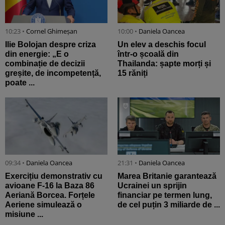
10:23 •
Cornel Ghimeșan
10:00 •
Daniela Oancea
Ilie Bolojan despre criza
Un elev a deschis focul
din energie: „E o
într-o școală din
combinație de decizii
Thailanda: șapte morți și
greșite, de incompetență,
15 răniți
poate ...
09:34 •
Daniela Oancea
21:31 •
Daniela Oancea
Exercițiu demonstrativ cu
Marea Britanie garantează
avioane F-16 la Baza 86
Ucrainei un sprijin
Aeriană Borcea. Forțele
financiar pe termen lung,
Aeriene simulează o
de cel puțin 3 miliarde de ...
misiune ...