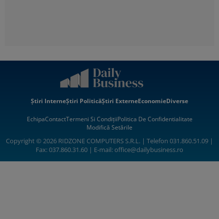
Știri Interne
Știri Politică
Știri Externe
Economie
Diverse
Echipa
Contact
Termeni Si Condiții
Politica De Confidentialitate
Modifică Setările
Copyright © 2026 RIDZONE COMPUTERS S.R.L. | Telefon 031.860.51.09 |
Fax: 037.860.31.60 | E-mail:
office@dailybusiness.ro