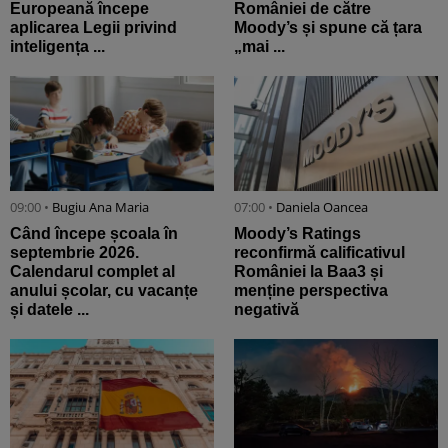
Europeană începe
României de către
aplicarea Legii privind
Moody’s și spune că țara
inteligența ...
„mai ...
09:00 •
Bugiu ⁠Ana Maria
07:00 •
Daniela Oancea
Când începe școala în
Moody’s Ratings
septembrie 2026.
reconfirmă calificativul
Calendarul complet al
României la Baa3 și
anului școlar, cu vacanțe
menține perspectiva
și datele ...
negativă