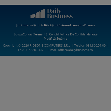
Știri Interne
Știri Politică
Știri Externe
Economie
Diverse
Echipa
Contact
Termeni Si Condiții
Politica De Confidentialitate
Modifică Setările
Copyright © 2026 RIDZONE COMPUTERS S.R.L. | Telefon 031.860.51.09 |
Fax: 037.860.31.60 | E-mail:
office@dailybusiness.ro