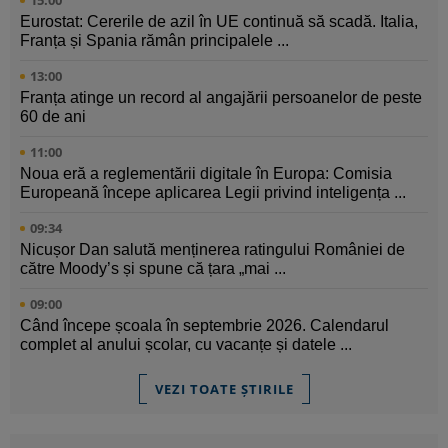
Eurostat: Cererile de azil în UE continuă să scadă. Italia,
Franța și Spania rămân principalele ...
13:00
Franța atinge un record al angajării persoanelor de peste
60 de ani
11:00
Noua eră a reglementării digitale în Europa: Comisia
Europeană începe aplicarea Legii privind inteligența ...
09:34
Nicușor Dan salută menținerea ratingului României de
către Moody’s și spune că țara „mai ...
09:00
Când începe școala în septembrie 2026. Calendarul
complet al anului școlar, cu vacanțe și datele ...
VEZI TOATE ȘTIRILE