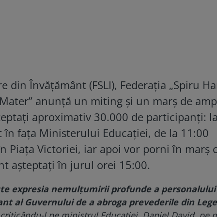
re din Învățământ (FSLI), Federația „Spiru Har
 Mater” anunță un miting și un marș de amp
teptați aproximativ 30.000 de participanți: l
 în fața Ministerului Educației, de la 11:00
n Piața Victoriei, iar apoi vor porni în marș 
t așteptați în jurul orei 15:00.
te expresia nemulţumirii profunde a personalului
ant al Guvernului de a abroga prevederile din Leg
, criticându-l pe ministrul Educaţiei, Daniel David, pe 