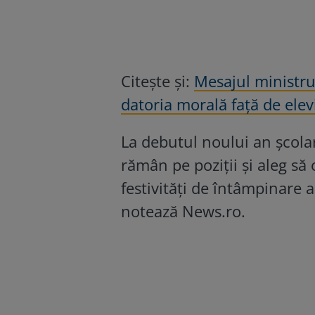
Citește și:
Mesajul ministrul
datoria morală față de elevi
La debutul noului an școlar
rămân pe poziții și aleg să 
festivități de întâmpinare a
notează News.ro.