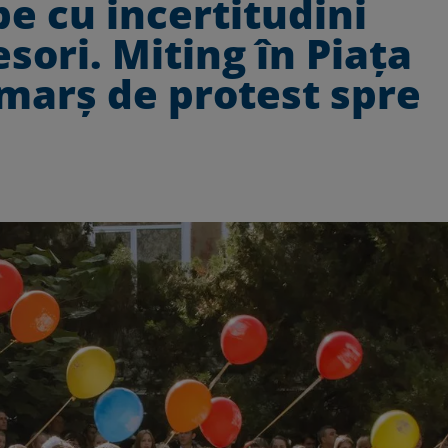
pe cu incertitudini
esori. Miting în Piața
 marș de protest spre