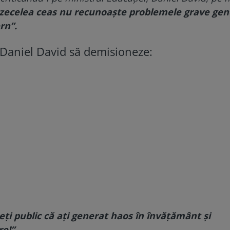
rezecelea ceas nu recunoaşte problemele grave ge
rn”.
i Daniel David să demisioneze:
i public că aţi generat haos în învăţământ şi
e!”.