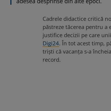
adesea desprinse din alte epoci.
Cadrele didactice critică no
păstreze tăcerea pentru a e
justifice decizii pe care uni
Digi24
. În tot acest timp, 
triști că vacanța s-a încheia
record.