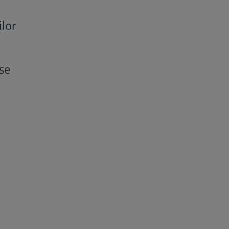
ilor
 se