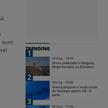
să
e
i sunt
TRENDING
ivel
1
08 Aug. - 19:50
Drona prăbușită în Bulgaria,
lângă frontiera cu România,
...
2
08 Aug. - 19:00
Grecia propune o nouă sursă
de finanțare pentru UE: O
parte ...
3
08 Aug. - 11:00