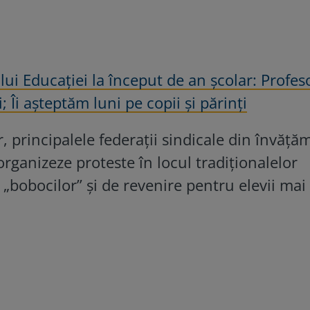
ui Educației la început de an școlar: Profeso
; Îi așteptăm luni pe copii și părinți
, principalele federații sindicale din învăță
organizeze proteste în locul tradiționalelor
 „bobocilor” și de revenire pentru elevii mai