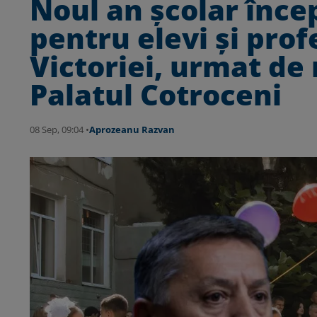
Noul an școlar înce
pentru elevi și prof
Victoriei, urmat de
Palatul Cotroceni
08 Sep, 09:04 •
Aprozeanu Razvan