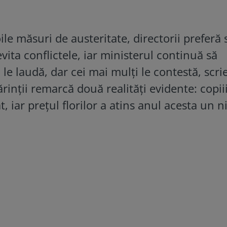
ile măsuri de austeritate, directorii preferă 
vita conflictele, iar ministerul continuă să
i le laudă, dar cei mai mulți le contestă, scri
părinții remarcă două realități evidente: copii
t, iar prețul florilor a atins anul acesta un n