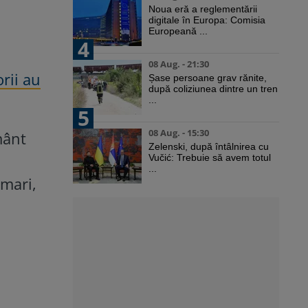
Noua eră a reglementării
digitale în Europa: Comisia
Europeană ...
4
08 Aug. - 21:30
rii au
Șase persoane grav rănite,
după coliziunea dintre un tren
...
5
08 Aug. - 15:30
mânt
Zelenski, după întâlnirea cu
Vučić: Trebuie să avem totul
...
 mari,