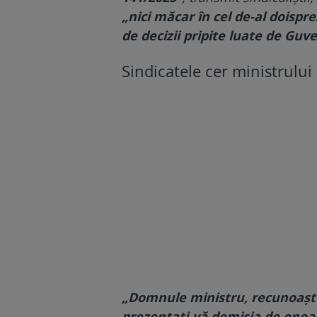
„nici măcar în cel de-al doisp
de decizii pripite luate de Guve
Sindicatele cer ministrulu
„Domnule ministru, recunoaşteţ
prezentaţi-vă demisia de onoar