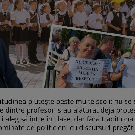
titudinea plutește peste multe școli: nu se 
 dintre profesori s-au alăturat deja prote
i aleg să intre în clase, dar fără tradiționa
ominate de politicieni cu discursuri pregăti