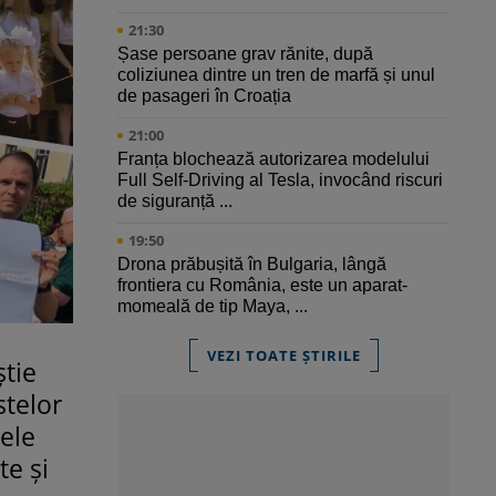
21:30
Șase persoane grav rănite, după
coliziunea dintre un tren de marfă și unul
de pasageri în Croația
21:00
Franța blochează autorizarea modelului
Full Self-Driving al Tesla, invocând riscuri
de siguranță ...
19:50
Drona prăbușită în Bulgaria, lângă
frontiera cu România, este un aparat-
momeală de tip Maya, ...
VEZI TOATE ȘTIRILE
știe
stelor
lele
te și