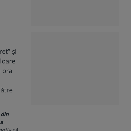
et” și
loare
a ora
către
 din
ea
motiv că