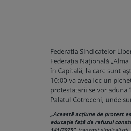
Federația Sindicatelor Libe
Federația Națională „Alma
în Capitală, la care sunt aș
10:00 va avea loc un pichet
protestatarii se vor aduna î
Palatul Cotroceni, unde sun
„Această acţiune de protest es
educaţie faţă de refuzul const
141/2025”
, transmit sindicaliştii