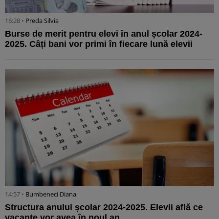
16:28 •
Preda Silvia
Burse de merit pentru elevi în anul școlar 2024-
2025. Câți bani vor primi în fiecare lună elevii
14:57 •
Bumbeneci Diana
Structura anului școlar 2024-2025. Elevii află ce
vacanțe vor avea în noul an