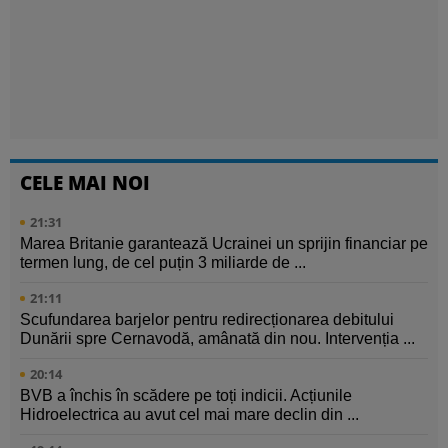
CELE MAI NOI
21:31
Marea Britanie garantează Ucrainei un sprijin financiar pe
termen lung, de cel puțin 3 miliarde de ...
21:11
Scufundarea barjelor pentru redirecționarea debitului
Dunării spre Cernavodă, amânată din nou. Intervenția ...
20:14
BVB a închis în scădere pe toți indicii. Acțiunile
Hidroelectrica au avut cel mai mare declin din ...