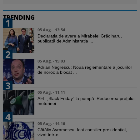
TRENDING
1
05 Aug. - 13:54
Declarația de avere a Mirabelei Grădinaru,
publicată de Administrația ...
2
05 Aug. - 15:03
Adrian Negrescu: Noua reglementare a jocurilor
de noroc a blocat ...
3
05 Aug. - 11:11
AEI: „Black Friday” la pompă. Reducerea prețului
motorinei ...
4
05 Aug. - 14:16
Cătălin Avramescu, fost consilier prezidențial,
vizat într-o ...