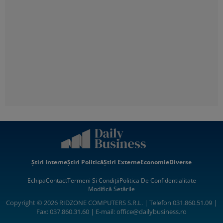
Știri Interne
Știri Politică
Știri Externe
Economie
Diverse
Echipa
Contact
Termeni Si Condiții
Politica De Confidentialitate
Modifică Setările
Copyright © 2026 RIDZONE COMPUTERS S.R.L. | Telefon 031.860.51.09 |
Fax: 037.860.31.60 | E-mail:
office@dailybusiness.ro