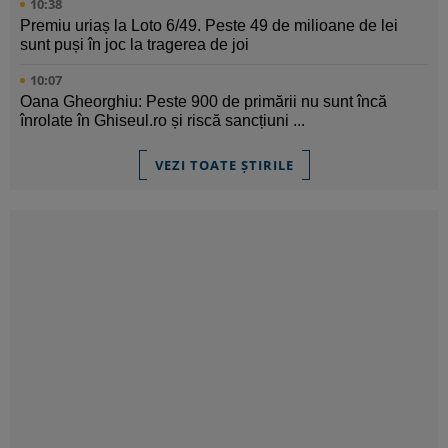
10:38
Premiu uriaș la Loto 6/49. Peste 49 de milioane de lei
sunt puși în joc la tragerea de joi
10:07
Oana Gheorghiu: Peste 900 de primării nu sunt încă
înrolate în Ghiseul.ro și riscă sancțiuni ...
VEZI TOATE ȘTIRILE