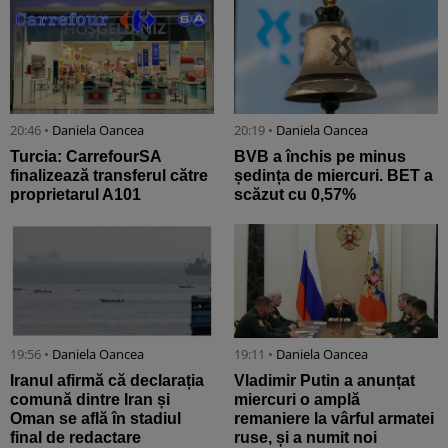
20:46 •
Daniela Oancea
20:19 •
Daniela Oancea
Turcia: CarrefourSA
BVB a închis pe minus
finalizează transferul către
ședința de miercuri. BET a
proprietarul A101
scăzut cu 0,57%
19:56 •
Daniela Oancea
19:11 •
Daniela Oancea
Iranul afirmă că declarația
Vladimir Putin a anunțat
comună dintre Iran și
miercuri o amplă
Oman se află în stadiul
remaniere la vârful armatei
final de redactare
ruse, și a numit noi