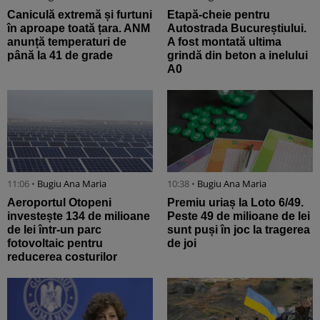
Caniculă extremă și furtuni
Etapă-cheie pentru
în aproape toată țara. ANM
Autostrada Bucureștiului.
anunță temperaturi de
A fost montată ultima
până la 41 de grade
grindă din beton a inelului
A0
11:06 •
Bugiu ⁠Ana Maria
10:38 •
Bugiu ⁠Ana Maria
Aeroportul Otopeni
Premiu uriaș la Loto 6/49.
investește 134 de milioane
Peste 49 de milioane de lei
de lei într-un parc
sunt puși în joc la tragerea
fotovoltaic pentru
de joi
reducerea costurilor