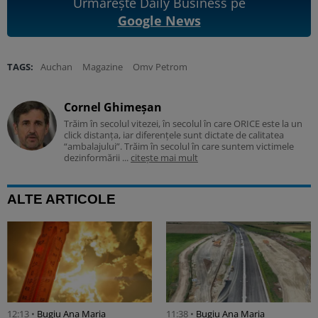
Urmărește Daily Business pe
Google News
TAGS:
Auchan
Magazine
Omv Petrom
Cornel Ghimeșan
Trăim în secolul vitezei, în secolul în care ORICE este la un
click distanța, iar diferențele sunt dictate de calitatea
“ambalajului”. Trăim în secolul în care suntem victimele
dezinformării ...
citește mai mult
ALTE ARTICOLE
12:13 •
Bugiu ⁠Ana Maria
11:38 •
Bugiu ⁠Ana Maria