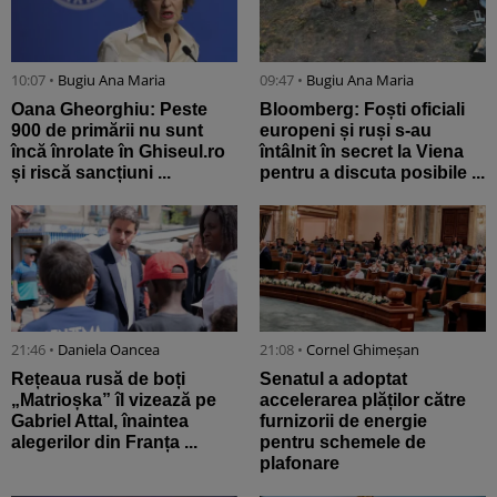
10:07 •
Bugiu ⁠Ana Maria
09:47 •
Bugiu ⁠Ana Maria
Oana Gheorghiu: Peste
Bloomberg: Foști oficiali
900 de primării nu sunt
europeni și ruși s-au
încă înrolate în Ghiseul.ro
întâlnit în secret la Viena
și riscă sancțiuni ...
pentru a discuta posibile ...
21:46 •
Daniela Oancea
21:08 •
Cornel Ghimeșan
Rețeaua rusă de boți
Senatul a adoptat
„Matrioșka” îl vizează pe
accelerarea plăților către
Gabriel Attal, înaintea
furnizorii de energie
alegerilor din Franța ...
pentru schemele de
plafonare