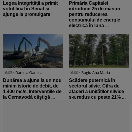
Legea integrității a primit
Primăria Capitalei
votul final în Senat și
introduce 25 de măsuri
ajunge la promulgare
pentru reducerea
consumului de energie
electrică în luna ...
16:05 •
Daniela Oancea
16:00 •
Bugiu ⁠Ana Maria
Dunărea a ajuns la un nou
Scădere puternică în
minim istoric de debit, de
sectorul silvic. Cifra de
1.400 mc/s. Intervențiile de
afaceri a unităților silvice
la Cernavodă câștigă ...
s-a redus cu peste 21% ...