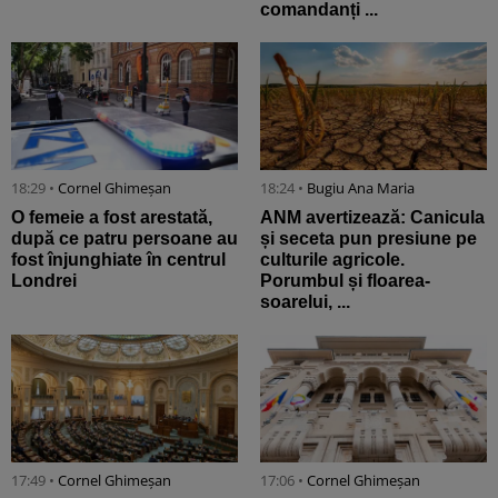
comandanți ...
18:29 •
Cornel Ghimeșan
18:24 •
Bugiu ⁠Ana Maria
O femeie a fost arestată,
ANM avertizează: Canicula
după ce patru persoane au
și seceta pun presiune pe
fost înjunghiate în centrul
culturile agricole.
Londrei
Porumbul și floarea-
soarelui, ...
17:49 •
Cornel Ghimeșan
17:06 •
Cornel Ghimeșan