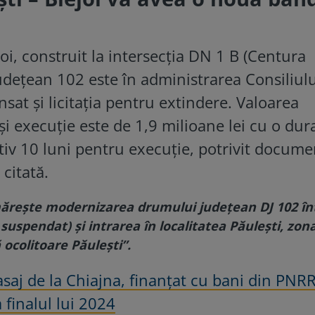
joi, construit la intersecția DN 1 B (Centura
udețean 102 este în administrarea Consiliulu
sat și licitația pentru extindere. Valoarea
și execuție este de 1,9 milioane lei cu o dur
tiv 10 luni pentru execuție, potrivit docume
citată.
rmăreşte modernizarea drumului județean DJ 102 în
 suspendat) și intrarea în localitatea Păulești, zon
 ocolitoare Păulești”.
saj de la Chiajna, finanțat cu bani din PNRR
a finalul lui 2024