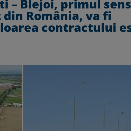
ti – Blejoi, primul sen
 din România, va fi
aloarea contractului e