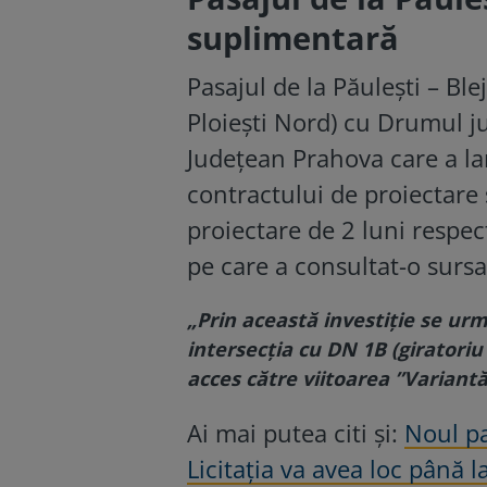
suplimentară
Pasajul de la Păulești – Ble
Ploiești Nord) cu Drumul j
Județean Prahova care a lan
contractului de proiectare 
proiectare de 2 luni respec
pe care a consultat-o sursa 
„Prin această investiţie se u
intersecția cu DN 1B (giratoriu
acces către viitoarea ”Variantă
Ai mai putea citi și:
Noul pa
Licitația va avea loc până l