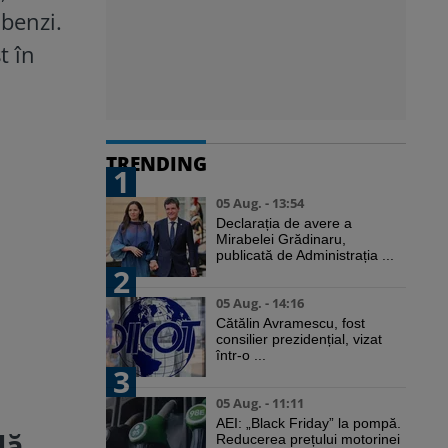
 benzi.
t în
TRENDING
1
05 Aug. - 13:54
Declarația de avere a
Mirabelei Grădinaru,
publicată de Administrația ...
2
05 Aug. - 14:16
Cătălin Avramescu, fost
consilier prezidențial, vizat
într-o ...
3
05 Aug. - 11:11
AEI: „Black Friday” la pompă.
dă
Reducerea prețului motorinei