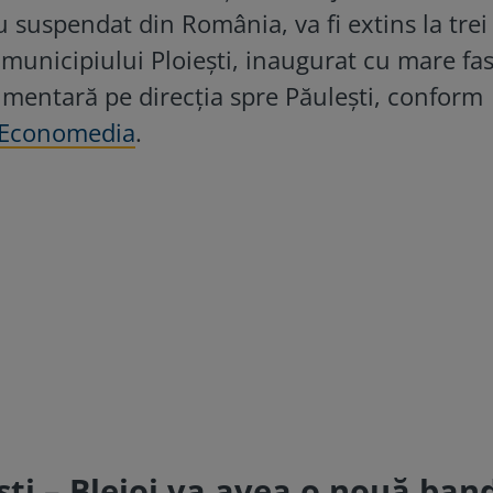
u suspendat din România, va fi extins la trei
municipiului Ploiești, inaugurat cu mare fas
mentară pe direcția spre Păulești, conform
Economedia
.
ști – Blejoi va avea o nouă ban