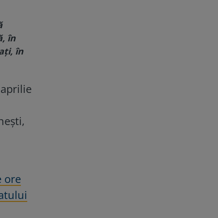
ă
, în
ți, în
aprilie
ești,
e ore
atului