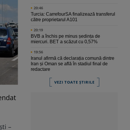
20:46
Turcia: CarrefourSA finalizează transferul
către proprietarul A101
20:19
BVB a închis pe minus ședința de
miercuri. BET a scăzut cu 0,57%
19:56
Iranul afirmă că declarația comună dintre
Iran și Oman se află în stadiul final de
redactare
VEZI TOATE ȘTIRILE
pendat
ti –