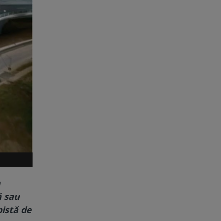
a
ă sau
pistă de