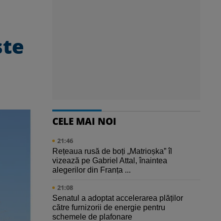
s
ste
CELE MAI NOI
21:46
Rețeaua rusă de boți „Matrioșka” îl
vizează pe Gabriel Attal, înaintea
alegerilor din Franța ...
21:08
Senatul a adoptat accelerarea plăților
către furnizorii de energie pentru
schemele de plafonare