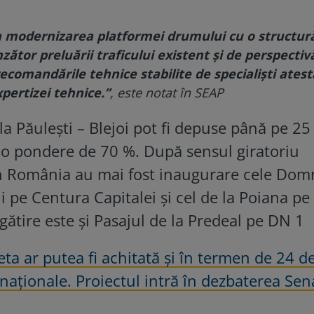
în modernizarea platformei drumului cu o structur
tor preluării traficului existent și de perspectivă
ecomandările tehnice stabilite de specialiști atesta
xpertizei tehnice.”
, este notat în SEAP
la Păulești – Blejoi pot fi depuse până pe 25 
e o pondere de 70 %. După sensul giratoriu
în România au mai fost inaugurare cele Domn
i pe Centura Capitalei și cel de la Poiana pe
gătire este și Pasajul de la Predeal pe DN 1
eta ar putea fi achitată şi în termen de 24 d
 naţionale. Proiectul intră în dezbaterea Sen