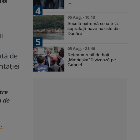
...
4
05 Aug. - 10:13
Seceta extremă scoate la
suprafață nave naziste din
i
Dunăre ...
5
05 Aug. - 21:46
ată de
Rețeaua rusă de boți
„Matrioșka” îl vizează pe
ntației
Gabriel ...
tre
a de
.