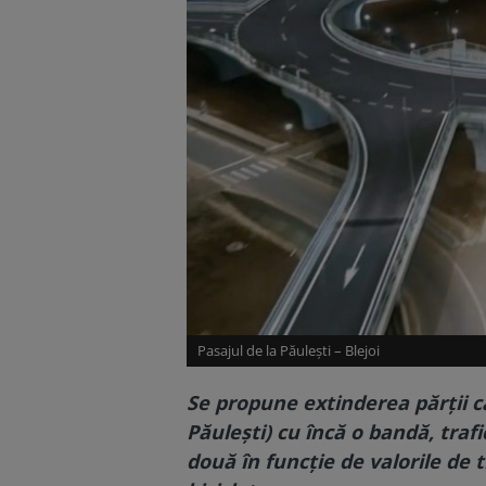
Pasajul de la Păulești – Blejoi
Se propune extinderea părții c
Păulești) cu încă o bandă, tra
două în funcție de valorile de t