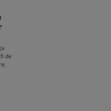
a
r
ța
fi de
re,