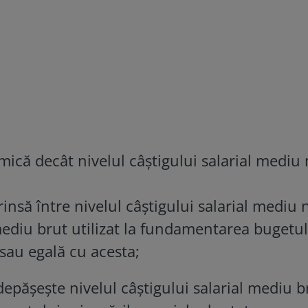
mică decât nivelul câştigului salarial mediu 
insă între nivelul câştigului salarial mediu n
 mediu brut utilizat la fundamentarea bugetul
 sau egală cu acesta;
 depăşeşte nivelul câştigului salarial mediu b