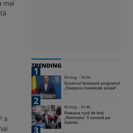
a mai
tă
TRENDING
1
06 Aug. - 16:56
Guvernul lansează programul
„Diaspora investește acasă”.
...
2
05 Aug. - 21:46
Rețeaua rusă de boți
P a
„Matrioșka” îl vizează pe
Gabriel ...
mai
3