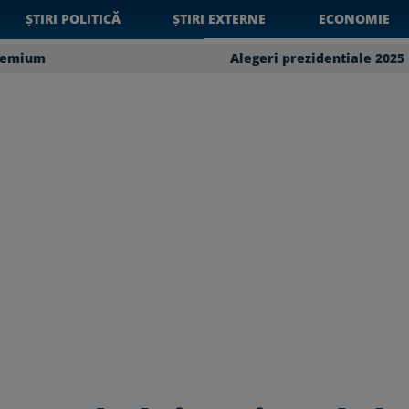
ȘTIRI POLITICĂ
ȘTIRI EXTERNE
ECONOMIE
remium
Alegeri prezidentiale 2025