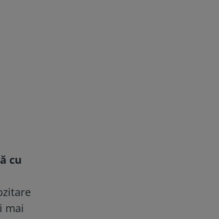
ă cu
ozitare
i mai