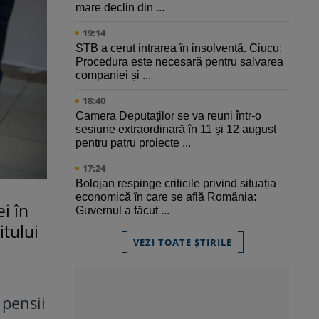
mare declin din ...
19:14
STB a cerut intrarea în insolvență. Ciucu:
Procedura este necesară pentru salvarea
companiei și ...
18:40
Camera Deputaților se va reuni într-o
sesiune extraordinară în 11 și 12 august
pentru patru proiecte ...
17:24
Bolojan respinge criticile privind situația
economică în care se află România:
i în
Guvernul a făcut ...
itului
VEZI TOATE ȘTIRILE
 pensii