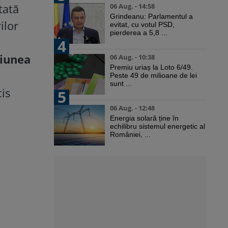
tată
06 Aug. - 14:58
Grindeanu: Parlamentul a
ilor
evitat, cu votul PSD,
pierderea a 5,8 ...
4
giunea
06 Aug. - 10:38
Premiu uriaș la Loto 6/49.
Peste 49 de milioane de lei
sunt ...
is
5
06 Aug. - 12:48
Energia solară ține în
echilibru sistemul energetic al
României, ...