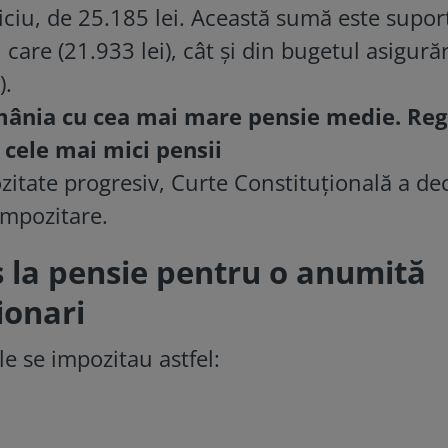
ciu, de 25.185 lei. Această sumă este supor
 care (21.933 lei), cât și din bugetul asigurăr
).
mânia cu cea mai mare pensie medie. Re
u cele mai mici pensii
zitate progresiv, Curte Constituțională a dec
impozitare.
us la pensie pentru o anumită
ionari
e se impozitau astfel: