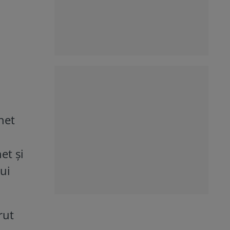
net
et şi
ui
rut