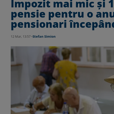
Impozit mai mic și 1
pensie pentru o an
pensionari începând
12 Mar, 13:57 •
Stefan Simion