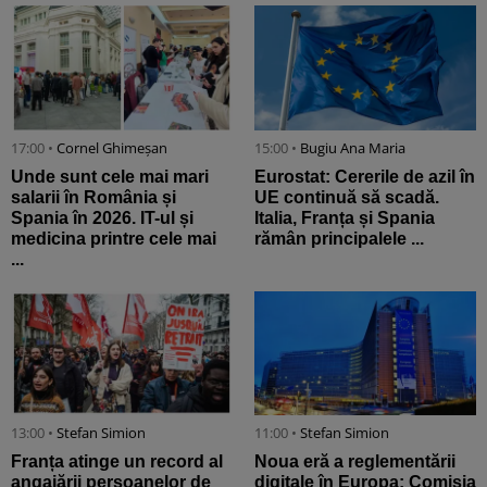
17:00 •
Cornel Ghimeșan
15:00 •
Bugiu ⁠Ana Maria
Unde sunt cele mai mari
Eurostat: Cererile de azil în
salarii în România și
UE continuă să scadă.
Spania în 2026. IT-ul și
Italia, Franța și Spania
medicina printre cele mai
rămân principalele ...
...
13:00 •
Stefan Simion
11:00 •
Stefan Simion
Franța atinge un record al
Noua eră a reglementării
angajării persoanelor de
digitale în Europa: Comisia