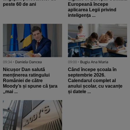
peste 60 de ani
Europeană începe
aplicarea Legii privind
inteligența ...
09:34 •
Daniela Oancea
09:00 •
Bugiu ⁠Ana Maria
Nicușor Dan salută
Când începe școala în
menținerea ratingului
septembrie 2026.
României de către
Calendarul complet al
Moody’s și spune că țara
anului școlar, cu vacanțe
„mai ...
și datele ...