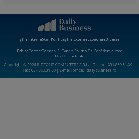
Știri Interne
Știri Politică
Știri Externe
Economie
Diverse
Echipa
Contact
Termeni Si Condiții
Politica De Confidentialitate
Modifică Setările
Copyright © 2026 RIDZONE COMPUTERS S.R.L. | Telefon 031.860.51.09 |
Fax: 037.860.31.60 | E-mail:
office@dailybusiness.ro