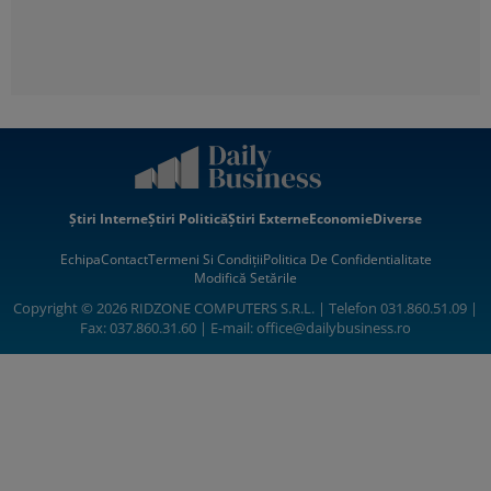
Știri Interne
Știri Politică
Știri Externe
Economie
Diverse
Echipa
Contact
Termeni Si Condiții
Politica De Confidentialitate
Modifică Setările
Copyright © 2026 RIDZONE COMPUTERS S.R.L. | Telefon 031.860.51.09 |
Fax: 037.860.31.60 | E-mail:
office@dailybusiness.ro