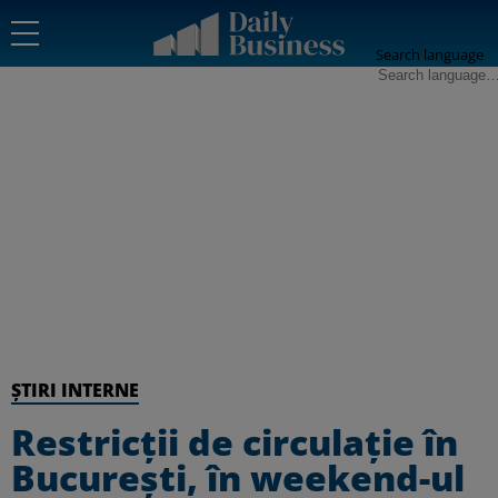
Search language
ȘTIRI INTERNE
Restricții de circulație în
București, în weekend-ul