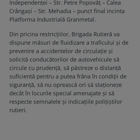
Independenţei – Str. Petre Popovăţ – Calea
Crângaşi – Str. Mehadia – punct final incinta
Platforma Industrială Granmetal.
Din pricina restricțiilor, Brigada Rutieră va
dispune măsuri de fluidizare a traficului şi de
prevenire a accidentelor de circulaţie şi
solicită conducătorilor de autovehicule să
circule cu prudenţă, să păstreze o distanţă
suficientă pentru a putea frâna în condiţii de
siguranţă, să nu oprească ori să staţioneze
decât în locurile special amenajate şi să
respecte semnalele şi indicaţiile poliţiştilor
rutieri.