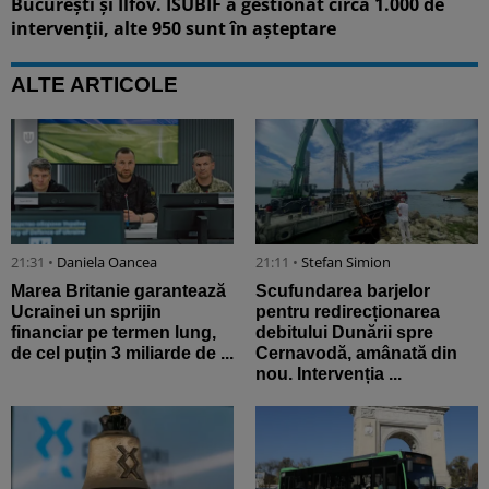
București și Ilfov. ISUBIF a gestionat circa 1.000 de
intervenții, alte 950 sunt în așteptare
ALTE ARTICOLE
21:31 •
Daniela Oancea
21:11 •
Stefan Simion
Marea Britanie garantează
Scufundarea barjelor
Ucrainei un sprijin
pentru redirecționarea
financiar pe termen lung,
debitului Dunării spre
de cel puțin 3 miliarde de ...
Cernavodă, amânată din
nou. Intervenția ...