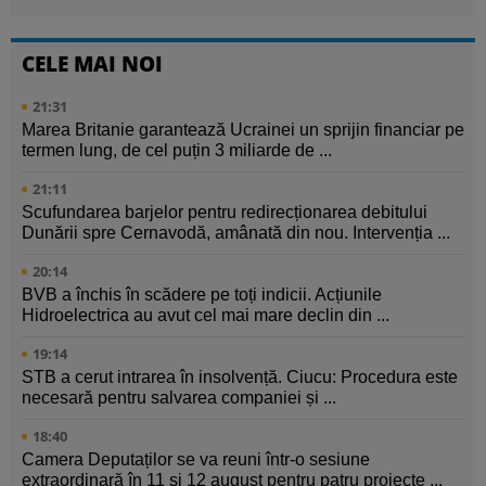
CELE MAI NOI
21:31
Marea Britanie garantează Ucrainei un sprijin financiar pe
termen lung, de cel puțin 3 miliarde de ...
21:11
Scufundarea barjelor pentru redirecționarea debitului
Dunării spre Cernavodă, amânată din nou. Intervenția ...
20:14
BVB a închis în scădere pe toți indicii. Acțiunile
Hidroelectrica au avut cel mai mare declin din ...
19:14
STB a cerut intrarea în insolvență. Ciucu: Procedura este
necesară pentru salvarea companiei și ...
18:40
Camera Deputaților se va reuni într-o sesiune
extraordinară în 11 și 12 august pentru patru proiecte ...