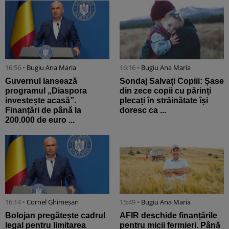
16:56 •
Bugiu ⁠Ana Maria
16:16 •
Bugiu ⁠Ana Maria
Guvernul lansează
Sondaj Salvați Copiii: Șase
programul „Diaspora
din zece copii cu părinți
investește acasă”.
plecați în străinătate își
Finanțări de până la
doresc ca ...
200.000 de euro ...
16:14 •
Cornel Ghimeșan
15:49 •
Bugiu ⁠Ana Maria
Bolojan pregătește cadrul
AFIR deschide finanțările
legal pentru limitarea
pentru micii fermieri. Până