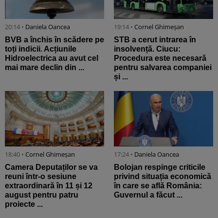
20:14 •
Daniela Oancea
19:14 •
Cornel Ghimeșan
BVB a închis în scădere pe
STB a cerut intrarea în
toți indicii. Acțiunile
insolvență. Ciucu:
Hidroelectrica au avut cel
Procedura este necesară
mai mare declin din ...
pentru salvarea companiei
și ...
18:40 •
Cornel Ghimeșan
17:24 •
Daniela Oancea
Camera Deputaților se va
Bolojan respinge criticile
reuni într-o sesiune
privind situația economică
extraordinară în 11 și 12
în care se află România:
august pentru patru
Guvernul a făcut ...
proiecte ...