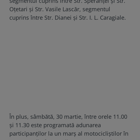
segmentul cuprins între Str. Speranţei şi Str.
Oţetari şi Str. Vasile Lascăr, segmentul
cuprins între Str. Dianei şi Str. I. L. Caragiale.
În plus, sâmbătă, 30 martie, între orele 11.00
și 11.30 este programată adunarea
participanţilor la un marș al motocicliștilor în