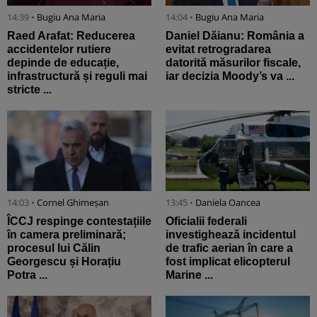
14:39 •
Bugiu ⁠Ana Maria
14:04 •
Bugiu ⁠Ana Maria
Raed Arafat: Reducerea
Daniel Dăianu: România a
accidentelor rutiere
evitat retrogradarea
depinde de educație,
datorită măsurilor fiscale,
infrastructură și reguli mai
iar decizia Moody’s va ...
stricte ...
14:03 •
Cornel Ghimeșan
13:45 •
Daniela Oancea
ÎCCJ respinge contestațiile
Oficialii federali
în camera preliminară;
investighează incidentul
procesul lui Călin
de trafic aerian în care a
Georgescu și Horațiu
fost implicat elicopterul
Potra ...
Marine ...