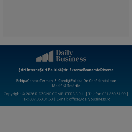
Știri Interne
Știri Politică
Știri Externe
Economie
Diverse
Echipa
Contact
Termeni Si Condiții
Politica De Confidentialitate
Modifică Setările
Copyright © 2026 RIDZONE COMPUTERS S.R.L. | Telefon 031.860.51.09 |
Fax: 037.860.31.60 | E-mail:
office@dailybusiness.ro