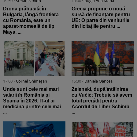
19:50 •
Stefan Simion
19:00 •
Bugiu ⁠Ana Maria
Drona prăbușită în
Grecia propune o nouă
Bulgaria, lângă frontiera
sursă de finanțare pentru
cu România, este un
UE: O parte din veniturile
aparat-momeală de tip
din licitațiile pentru ...
Maya, ...
17:00 •
Cornel Ghimeșan
15:30 •
Daniela Oancea
Unde sunt cele mai mari
Zelenski, după întâlnirea
salarii în România și
cu Vučić: Trebuie să avem
Spania în 2026. IT-ul și
totul pregătit pentru
medicina printre cele mai
Acordul de Liber Schimb
...
...