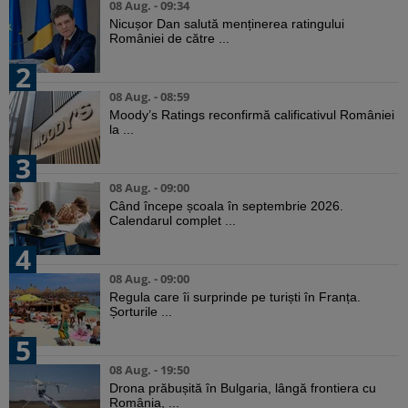
08 Aug. - 09:34
Nicușor Dan salută menținerea ratingului
României de către ...
2
08 Aug. - 08:59
Moody’s Ratings reconfirmă calificativul României
la ...
3
08 Aug. - 09:00
Când începe școala în septembrie 2026.
Calendarul complet ...
4
08 Aug. - 09:00
Regula care îi surprinde pe turiști în Franța.
Șorturile ...
5
08 Aug. - 19:50
Drona prăbușită în Bulgaria, lângă frontiera cu
România, ...