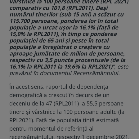
vârstnice la 100 persoane tinere (RPL 2021)
comparativ cu 101,8 (RPL2011). Deşi
numărul tinerilor (sub 15 ani) a scăzut cu
115.700 persoane, ponderea lor în total
populaţie a urcat uşor la 16,1% (faţă de
15,9% la RPL2011), în timp ce ponderea
populaţiei de 65 ani şi peste în total
populaţie a înregistrat o creştere cu
aproape jumătate de milion de persoane,
respectiv cu 3,5 puncte procentuale (de la
16,1% la RPL2011 la 19,6% la RPL2021)
”, este
prevăzut în documentul Recensământului.
În acest sens, raportul de dependenţă
demografică a crescut în decurs de un
deceniu de la 47 (RPL2011) la 55,5 persoane
tinere şi vârstnice la 100 persoane adulte (la
RPL2021). Faţă de populaţia ţintă estimată
pentru momentul de referinţă al
recensământului, respectiv 1 decembrie 2021,