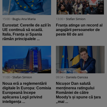
15:00 •
Bugiu ⁠Ana Maria
13:00 •
Stefan Simion
Eurostat: Cererile de azil în
Franța atinge un record al
UE continuă să scadă.
angajării persoanelor de
Italia, Franța și Spania
peste 60 de ani
rămân principalele ...
11:00 •
Stefan Simion
09:34 •
Daniela Oancea
Noua eră a reglementării
Nicușor Dan salută
digitale în Europa: Comisia
menținerea ratingului
Europeană începe
României de către
aplicarea Legii privind
Moody’s și spune că țara
inteligența ...
„mai ...