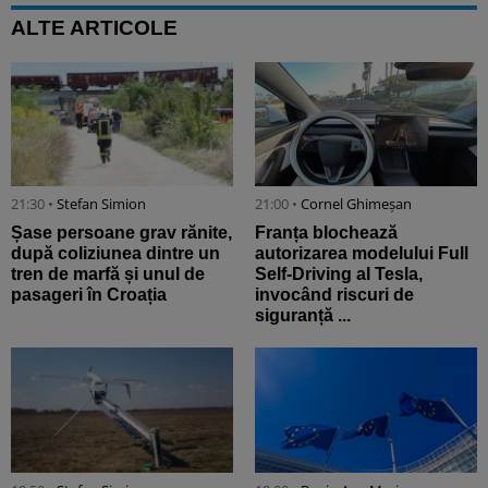
ALTE ARTICOLE
21:30 •
Stefan Simion
21:00 •
Cornel Ghimeșan
Șase persoane grav rănite,
Franța blochează
după coliziunea dintre un
autorizarea modelului Full
tren de marfă și unul de
Self-Driving al Tesla,
pasageri în Croația
invocând riscuri de
siguranță ...