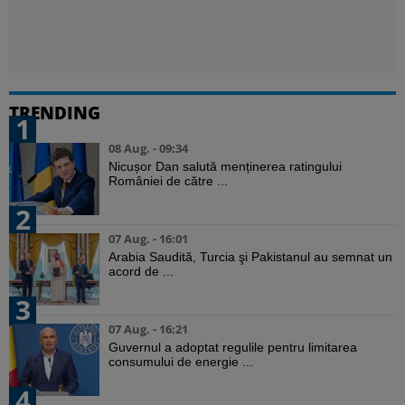
TRENDING
1
08 Aug. - 09:34
Nicușor Dan salută menținerea ratingului
României de către ...
2
07 Aug. - 16:01
Arabia Saudită, Turcia şi Pakistanul au semnat un
acord de ...
3
07 Aug. - 16:21
Guvernul a adoptat regulile pentru limitarea
consumului de energie ...
4