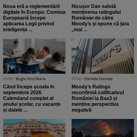
Noua eră a reglementării
Nicușor Dan salută
digitale în Europa: Comisia
menținerea ratingului
Europeană începe
României de către
aplicarea Legii privind
Moody’s și spune că țara
inteligența ...
„mai ...
09:00 •
Bugiu ⁠Ana Maria
07:00 •
Daniela Oancea
Când începe școala în
Moody’s Ratings
septembrie 2026.
reconfirmă calificativul
Calendarul complet al
României la Baa3 și
anului școlar, cu vacanțe
menține perspectiva
și datele ...
negativă