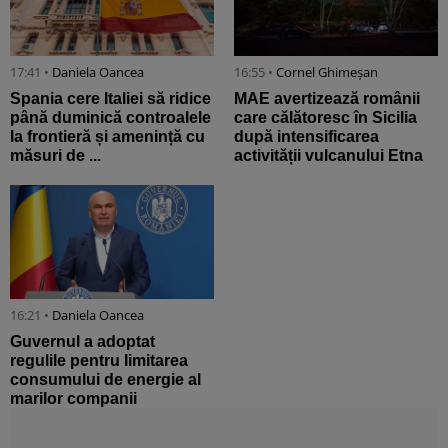
17:41 •
Daniela Oancea
16:55 •
Cornel Ghimeșan
Spania cere Italiei să ridice
MAE avertizează românii
până duminică controalele
care călătoresc în Sicilia
la frontieră și amenință cu
după intensificarea
măsuri de ...
activității vulcanului Etna
16:21 •
Daniela Oancea
Guvernul a adoptat
regulile pentru limitarea
consumului de energie al
marilor companii