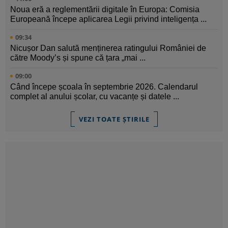
Noua eră a reglementării digitale în Europa: Comisia
Europeană începe aplicarea Legii privind inteligența ...
09:34
Nicușor Dan salută menținerea ratingului României de
către Moody’s și spune că țara „mai ...
09:00
Când începe școala în septembrie 2026. Calendarul
complet al anului școlar, cu vacanțe și datele ...
VEZI TOATE ȘTIRILE