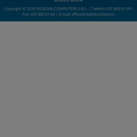
Modifică Setările
Copyright © 2026 RIDZONE COMPUTERS S.R.L. | Telefon 031.860.51.09 |
Fax: 037.860.31.60 | E-mail:
office@dailybusiness.ro