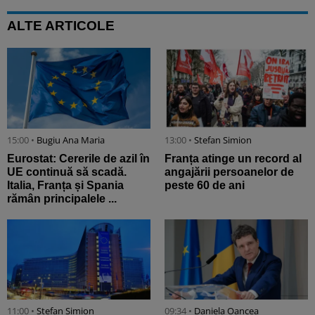
ALTE ARTICOLE
15:00 •
Bugiu ⁠Ana Maria
13:00 •
Stefan Simion
Eurostat: Cererile de azil în
Franța atinge un record al
UE continuă să scadă.
angajării persoanelor de
Italia, Franța și Spania
peste 60 de ani
rămân principalele ...
11:00 •
Stefan Simion
09:34 •
Daniela Oancea