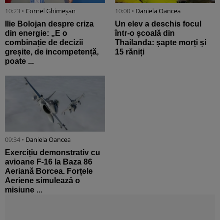
10:23 •
Cornel Ghimeșan
10:00 •
Daniela Oancea
Ilie Bolojan despre criza
Un elev a deschis focul
din energie: „E o
într-o școală din
combinație de decizii
Thailanda: șapte morți și
greșite, de incompetență,
15 răniți
poate ...
09:34 •
Daniela Oancea
Exercițiu demonstrativ cu
avioane F-16 la Baza 86
Aeriană Borcea. Forțele
Aeriene simulează o
misiune ...