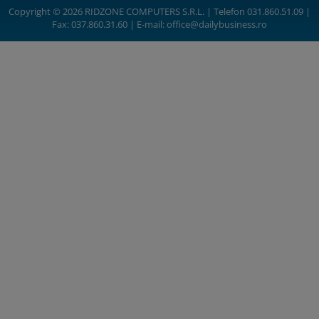
Copyright © 2026 RIDZONE COMPUTERS S.R.L. | Telefon 031.860.51.09 |
Fax: 037.860.31.60 | E-mail:
office@dailybusiness.ro