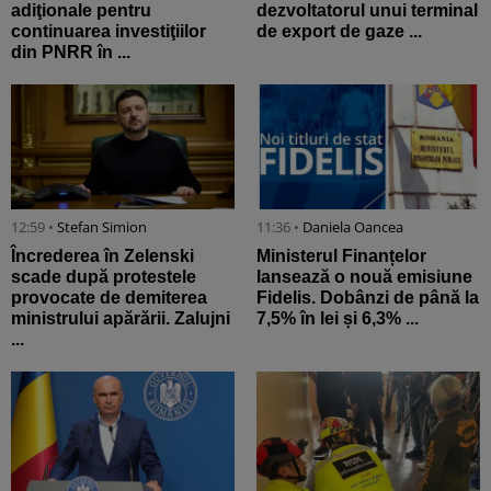
adiţionale pentru
dezvoltatorul unui terminal
continuarea investiţiilor
de export de gaze ...
din PNRR în ...
12:59 •
Stefan Simion
11:36 •
Daniela Oancea
Încrederea în Zelenski
Ministerul Finanțelor
scade după protestele
lansează o nouă emisiune
provocate de demiterea
Fidelis. Dobânzi de până la
ministrului apărării. Zalujni
7,5% în lei și 6,3% ...
...