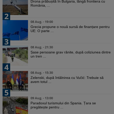
Drona prăbușită în Bulgaria, lângă frontiera cu
România, ...
2
08 Aug. - 19:00
Grecia propune o nouă sursă de finanțare pentru
UE: O parte ...
3
08 Aug. - 21:30
Șase persoane grav rănite, după coliziunea dintre
un tren ...
4
08 Aug. - 15:30
Zelenski, după întâlnirea cu Vučić: Trebuie să
avem totul ...
5
09 Aug. - 13:00
Paradoxul turismului din Spania. Țara se
pregătește pentru ...