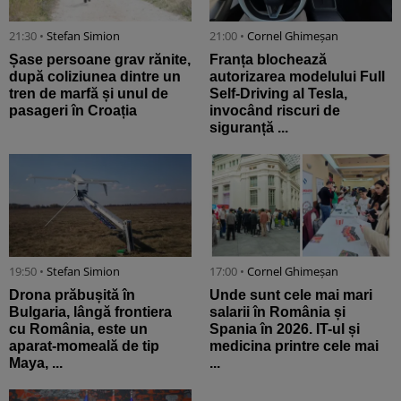
21:30 •
Stefan Simion
21:00 •
Cornel Ghimeșan
Șase persoane grav rănite,
Franța blochează
după coliziunea dintre un
autorizarea modelului Full
tren de marfă și unul de
Self-Driving al Tesla,
pasageri în Croația
invocând riscuri de
siguranță ...
19:50 •
Stefan Simion
17:00 •
Cornel Ghimeșan
Drona prăbușită în
Unde sunt cele mai mari
Bulgaria, lângă frontiera
salarii în România și
cu România, este un
Spania în 2026. IT-ul și
aparat-momeală de tip
medicina printre cele mai
Maya, ...
...