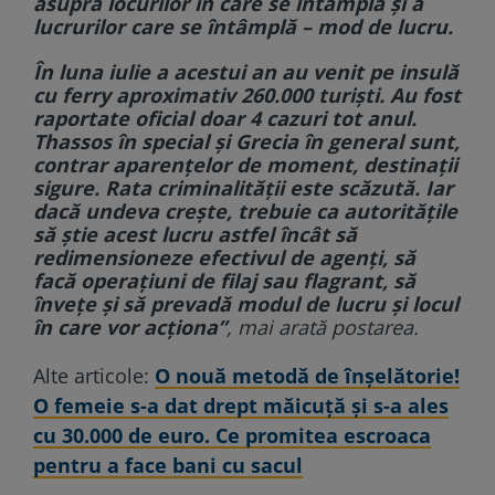
asupra locurilor în care se întâmplă și a
lucrurilor care se întâmplă – mod de lucru.
În luna iulie a acestui an au venit pe insulă
cu ferry aproximativ 260.000 turiști. Au fost
raportate oficial doar 4 cazuri tot anul.
Thassos în special și Grecia în general sunt,
contrar aparențelor de moment, destinații
sigure. Rata criminalității este scăzută. Iar
dacă undeva crește, trebuie ca autoritățile
să știe acest lucru astfel încât să
redimensioneze efectivul de agenți, să
facă operațiuni de filaj sau flagrant, să
învețe și să prevadă modul de lucru și locul
în care vor acționa”
, mai arată postarea.
Alte articole:
O nouă metodă de înșelătorie!
O femeie s-a dat drept măicuță și s-a ales
cu 30.000 de euro. Ce promitea escroaca
pentru a face bani cu sacul