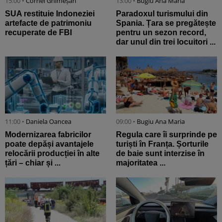
15:00 •
Cornel Ghimeșan
13:00 •
Bugiu ⁠Ana Maria
SUA restituie Indoneziei
Paradoxul turismului din
artefacte de patrimoniu
Spania. Țara se pregătește
recuperate de FBI
pentru un sezon record,
dar unul din trei locuitori ...
11:00 •
Daniela Oancea
09:00 •
Bugiu ⁠Ana Maria
Modernizarea fabricilor
Regula care îi surprinde pe
poate depăși avantajele
turiști în Franța. Șorturile
relocării producției în alte
de baie sunt interzise în
țări – chiar și ...
majoritatea ...