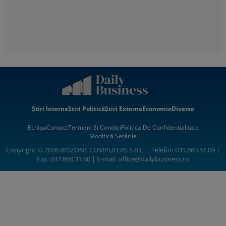
Știri Interne
Știri Politică
Știri Externe
Economie
Diverse
Echipa
Contact
Termeni Si Condiții
Politica De Confidentialitate
Modifică Setările
Copyright © 2026 RIDZONE COMPUTERS S.R.L. | Telefon 031.860.51.09 |
Fax: 037.860.31.60 | E-mail:
office@dailybusiness.ro