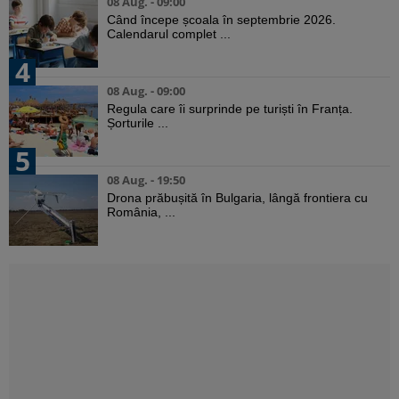
08 Aug. - 09:00
Când începe școala în septembrie 2026.
Calendarul complet ...
4
08 Aug. - 09:00
Regula care îi surprinde pe turiști în Franța.
Șorturile ...
5
08 Aug. - 19:50
Drona prăbușită în Bulgaria, lângă frontiera cu
România, ...