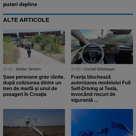
puteri depline
ALTE ARTICOLE
21:30 •
Stefan Simion
21:00 •
Cornel Ghimeșan
Șase persoane grav rănite,
Franța blochează
după coliziunea dintre un
autorizarea modelului Full
tren de marfă și unul de
Self-Driving al Tesla,
pasageri în Croația
invocând riscuri de
siguranță ...