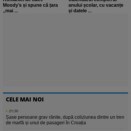
Moody’s și spune că țara
anului școlar, cu vacanțe
„mai ...
și datele ...
CELE MAI NOI
21:30
Șase persoane grav rănite, după coliziunea dintre un tren
de marfă și unul de pasageri în Croația