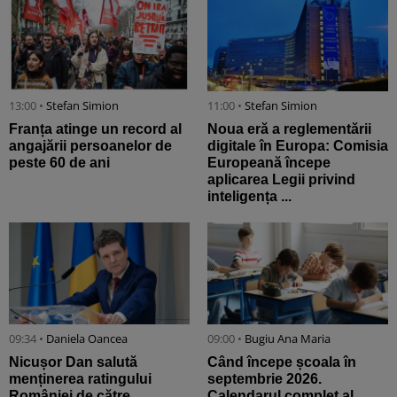
13:00 •
Stefan Simion
11:00 •
Stefan Simion
Franța atinge un record al
Noua eră a reglementării
angajării persoanelor de
digitale în Europa: Comisia
peste 60 de ani
Europeană începe
aplicarea Legii privind
inteligența ...
09:34 •
Daniela Oancea
09:00 •
Bugiu ⁠Ana Maria
Nicușor Dan salută
Când începe școala în
menținerea ratingului
septembrie 2026.
României de către
Calendarul complet al