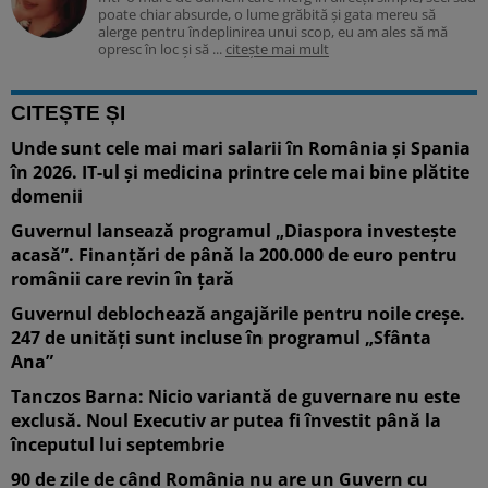
poate chiar absurde, o lume grăbită și gata mereu să
alerge pentru îndeplinirea unui scop, eu am ales să mă
opresc în loc și să ...
citește mai mult
CITEȘTE ȘI
Unde sunt cele mai mari salarii în România și Spania
în 2026. IT-ul și medicina printre cele mai bine plătite
domenii
Guvernul lansează programul „Diaspora investește
acasă”. Finanțări de până la 200.000 de euro pentru
românii care revin în țară
Guvernul deblochează angajările pentru noile creșe.
247 de unități sunt incluse în programul „Sfânta
Ana”
Tanczos Barna: Nicio variantă de guvernare nu este
exclusă. Noul Executiv ar putea fi învestit până la
începutul lui septembrie
90 de zile de când România nu are un Guvern cu