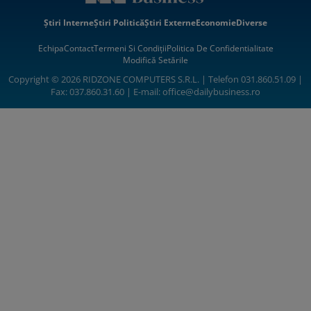
Știri Interne
Știri Politică
Știri Externe
Economie
Diverse
Echipa
Contact
Termeni Si Condiții
Politica De Confidentialitate
Modifică Setările
Copyright © 2026 RIDZONE COMPUTERS S.R.L. | Telefon 031.860.51.09 |
Fax: 037.860.31.60 | E-mail:
office@dailybusiness.ro