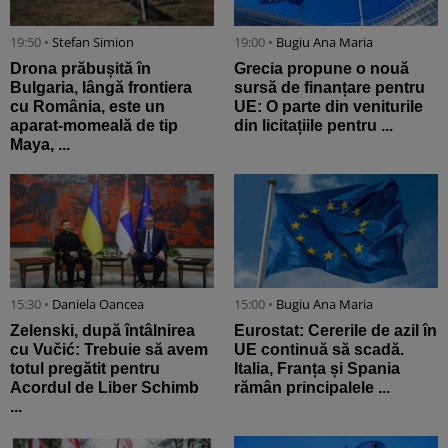
19:50 •
Stefan Simion
19:00 •
Bugiu ⁠Ana Maria
Drona prăbușită în
Grecia propune o nouă
Bulgaria, lângă frontiera
sursă de finanțare pentru
cu România, este un
UE: O parte din veniturile
aparat-momeală de tip
din licitațiile pentru ...
Maya, ...
15:30 •
Daniela Oancea
15:00 •
Bugiu ⁠Ana Maria
Zelenski, după întâlnirea
Eurostat: Cererile de azil în
cu Vučić: Trebuie să avem
UE continuă să scadă.
totul pregătit pentru
Italia, Franța și Spania
Acordul de Liber Schimb
rămân principalele ...
...