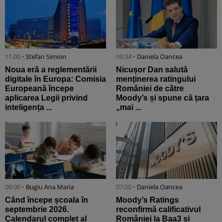
11:00 •
Stefan Simion
09:34 •
Daniela Oancea
Noua eră a reglementării
Nicușor Dan salută
digitale în Europa: Comisia
menținerea ratingului
Europeană începe
României de către
aplicarea Legii privind
Moody’s și spune că țara
inteligența ...
„mai ...
09:00 •
Bugiu ⁠Ana Maria
07:00 •
Daniela Oancea
Când începe școala în
Moody’s Ratings
septembrie 2026.
reconfirmă calificativul
Calendarul complet al
României la Baa3 și