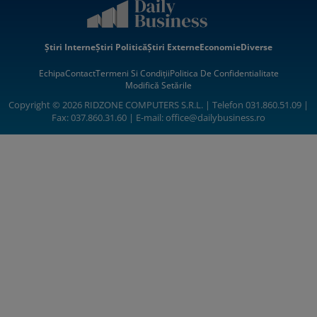
Știri Interne
Știri Politică
Știri Externe
Economie
Diverse
Echipa
Contact
Termeni Si Condiții
Politica De Confidentialitate
Modifică Setările
Copyright © 2026 RIDZONE COMPUTERS S.R.L. | Telefon 031.860.51.09 |
Fax: 037.860.31.60 | E-mail:
office@dailybusiness.ro