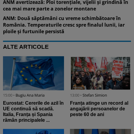
ANM avertizează: Ploi torențiale, vijelii și grindină în
cea mai mare parte a zonelor montane
ANM: Două săptămâni cu vreme schimbătoare în
România. Temperaturile cresc spre finalul lunii, iar
ploile și furtunile persistă
ALTE ARTICOLE
15:00 •
Bugiu ⁠Ana Maria
13:00 •
Stefan Simion
Eurostat: Cererile de azil în
Franța atinge un record al
UE continuă să scadă.
angajării persoanelor de
Italia, Franța și Spania
peste 60 de ani
rămân principalele ...