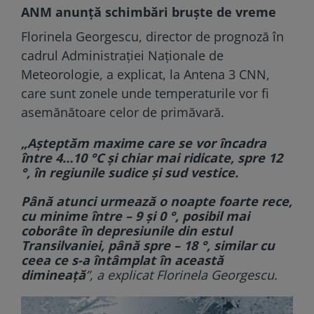
ANM anunță schimbări bruște de vreme
Florinela Georgescu, director de prognoză în
cadrul Administrației Naționale de
Meteorologie, a explicat, la Antena 3 CNN,
care sunt zonele unde temperaturile vor fi
asemănătoare celor de primăvară.
„Așteptăm maxime care se vor încadra
între 4…10 °C și chiar mai ridicate, spre 12
°, în regiunile sudice și sud vestice.
Până atunci urmează o noapte foarte rece,
cu minime între – 9 și 0 °, posibil mai
coborâte în depresiunile din estul
Transilvaniei, până spre – 18 °, similar cu
ceea ce s-a întâmplat în această
dimineață
”, a explicat Florinela Georgescu.