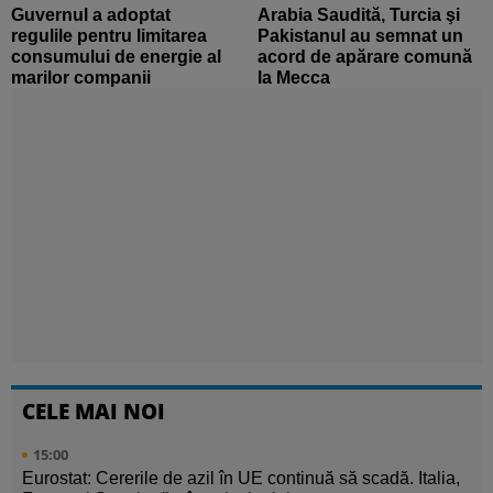
Guvernul a adoptat
Arabia Saudită, Turcia şi
regulile pentru limitarea
Pakistanul au semnat un
consumului de energie al
acord de apărare comună
marilor companii
la Mecca
CELE MAI NOI
15:00
Eurostat: Cererile de azil în UE continuă să scadă. Italia,