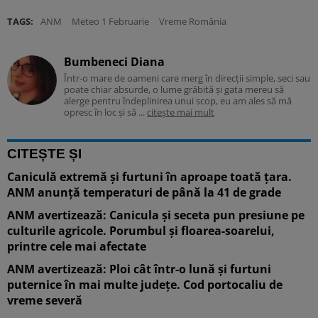
TAGS:
ANM
Meteo 1 Februarie
Vreme România
Bumbeneci Diana
Într-o mare de oameni care merg în direcții simple, seci sau
poate chiar absurde, o lume grăbită și gata mereu să
alerge pentru îndeplinirea unui scop, eu am ales să mă
opresc în loc și să ...
citește mai mult
CITEȘTE ȘI
Caniculă extremă și furtuni în aproape toată țara.
ANM anunță temperaturi de până la 41 de grade
ANM avertizează: Canicula și seceta pun presiune pe
culturile agricole. Porumbul și floarea-soarelui,
printre cele mai afectate
ANM avertizează: Ploi cât într-o lună și furtuni
puternice în mai multe județe. Cod portocaliu de
vreme severă