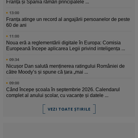
Franța și Spania rămân principalele ...
13:00
Franța atinge un record al angajării persoanelor de peste
60 de ani
11:00
Noua eră a reglementării digitale în Europa: Comisia
Europeană începe aplicarea Legii privind inteligența ...
09:34
Nicușor Dan salută menținerea ratingului României de
către Moody’s și spune că țara „mai ...
09:00
Când începe școala în septembrie 2026. Calendarul
complet al anului școlar, cu vacanțe și datele ...
VEZI TOATE ȘTIRILE