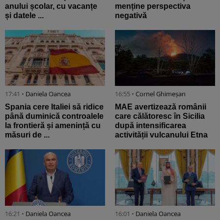
anului școlar, cu vacanțe
menține perspectiva
și datele ...
negativă
17:41 •
Daniela Oancea
16:55 •
Cornel Ghimeșan
Spania cere Italiei să ridice
MAE avertizează românii
până duminică controalele
care călătoresc în Sicilia
la frontieră și amenință cu
după intensificarea
măsuri de ...
activității vulcanului Etna
16:21 •
Daniela Oancea
16:01 •
Daniela Oancea