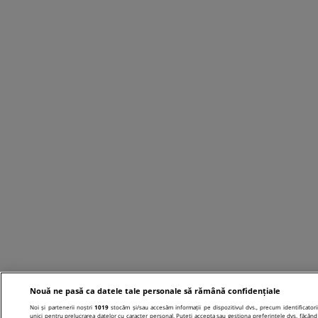
Nouă ne pasă ca datele tale personale să rămână confidențiale
Noi și partenerii noștri
1019
stocăm și/sau accesăm informații pe dispozitivul dvs., precum identificatori
unici pentru prelucrarea datelor cu caracter personal. Puteți accepta sau gestiona preferințele dvs. făcând 