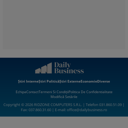
Știri Interne
Știri Politică
Știri Externe
Economie
Diverse
Echipa
Contact
Termeni Si Condiții
Politica De Confidentialitate
Modifică Setările
Copyright © 2026 RIDZONE COMPUTERS S.R.L. | Telefon 031.860.51.09 |
Fax: 037.860.31.60 | E-mail:
office@dailybusiness.ro