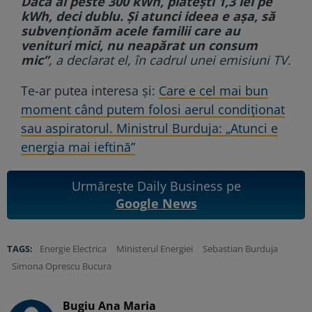
Dacă ai peste 300 kWh, plătești 1,3 lei pe
kWh, deci dublu. Și atunci ideea e așa, să
subvenționăm acele familii care au
venituri mici, nu neapărat un consum
mic”
, a declarat el, în cadrul unei emisiuni TV.
Te-ar putea interesa și:
Care e cel mai bun
moment când putem folosi aerul condiționat
sau aspiratorul. Ministrul Burduja: „Atunci e
energia mai ieftină”
Urmărește Daily Business pe
Google News
TAGS:
Energie Electrica
Ministerul Energiei
Sebastian Burduja
Simona Oprescu Bucura
Bugiu ⁠Ana Maria