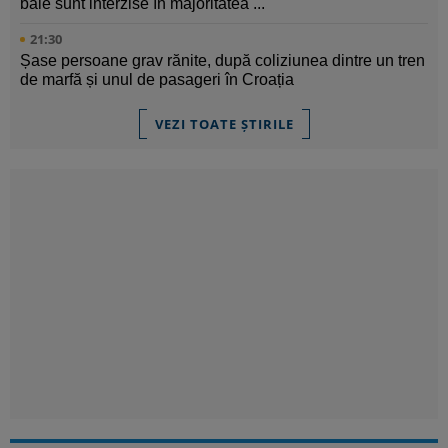
baie sunt interzise în majoritatea ...
21:30
Șase persoane grav rănite, după coliziunea dintre un tren
de marfă și unul de pasageri în Croația
VEZI TOATE ȘTIRILE