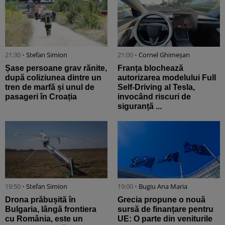
21:30 •
Stefan Simion
21:00 •
Cornel Ghimeșan
Șase persoane grav rănite,
Franța blochează
după coliziunea dintre un
autorizarea modelului Full
tren de marfă și unul de
Self-Driving al Tesla,
pasageri în Croația
invocând riscuri de
siguranță ...
19:50 •
Stefan Simion
19:00 •
Bugiu ⁠Ana Maria
Drona prăbușită în
Grecia propune o nouă
Bulgaria, lângă frontiera
sursă de finanțare pentru
cu România, este un
UE: O parte din veniturile