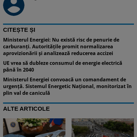
CITEȘTE ȘI
Ministerul Energiei: Nu există risc de penurie de
carburanți. Autoritățile promit normalizarea
aprovizionării și analizează reducerea accizei
UE vrea să dubleze consumul de energie electrică
până în 2040
Ministerul Energiei convoacă un comandament de
urgență. Sistemul Energetic Național, monitorizat în
plin val de caniculă
ALTE ARTICOLE