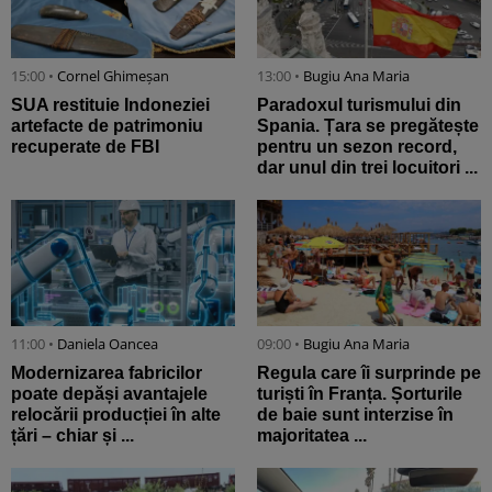
15:00 •
Cornel Ghimeșan
13:00 •
Bugiu ⁠Ana Maria
SUA restituie Indoneziei
Paradoxul turismului din
artefacte de patrimoniu
Spania. Țara se pregătește
recuperate de FBI
pentru un sezon record,
dar unul din trei locuitori ...
11:00 •
Daniela Oancea
09:00 •
Bugiu ⁠Ana Maria
Modernizarea fabricilor
Regula care îi surprinde pe
poate depăși avantajele
turiști în Franța. Șorturile
relocării producției în alte
de baie sunt interzise în
țări – chiar și ...
majoritatea ...