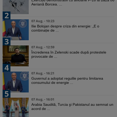
Exercițiu demonstrativ cu avioane F-16 la Baza 86
Aeriană Borcea. ...
2
07 Aug. - 10:23
Ilie Bolojan despre criza din energie: „E o
combinație de ...
3
07 Aug. - 12:59
Încrederea în Zelenski scade după protestele
provocate de ...
4
07 Aug. - 16:21
Guvernul a adoptat regulile pentru limitarea
consumului de energie ...
5
07 Aug. - 16:01
Arabia Saudită, Turcia şi Pakistanul au semnat un
acord de ...