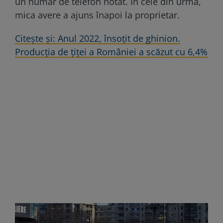
un număr de telefon notat. În cele din urmă,
mica avere a ajuns înapoi la proprietar.
Citește și: Anul 2022, însoțit de ghinion.
Producția de țiței a României a scăzut cu 6,4%