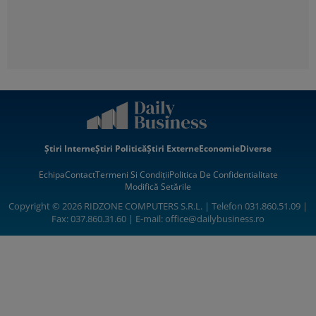
Știri Interne
Știri Politică
Știri Externe
Economie
Diverse
Echipa
Contact
Termeni Si Condiții
Politica De Confidentialitate
Modifică Setările
Copyright © 2026 RIDZONE COMPUTERS S.R.L. | Telefon 031.860.51.09 |
Fax: 037.860.31.60 | E-mail:
office@dailybusiness.ro