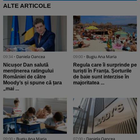
ALTE ARTICOLE
09:34 •
Daniela Oancea
09:00 •
Bugiu ⁠Ana Maria
Nicușor Dan salută
Regula care îi surprinde pe
menținerea ratingului
turiști în Franța. Șorturile
României de către
de baie sunt interzise în
Moody’s și spune că țara
majoritatea ...
„mai ...
09:00 •
Bugiu ⁠Ana Maria
07:00 •
Daniela Oancea