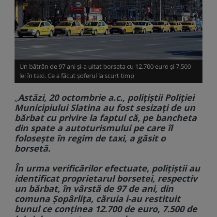
Un bătrân de 97 ani și-a uitat borseta cu 12.700 euro și 7.500
lei în taxi. Ce a făcut șoferul la scurt timp
„
Astăzi, 20 octombrie a.c., polițiștii Poliției
Municipiului Slatina au fost sesizați de un
bărbat cu privire la faptul că, pe bancheta
din spate a autoturismului pe care îl
folosește în regim de taxi, a găsit o
borsetă.
În urma verificărilor efectuate, polițiștii au
identificat proprietarul borsetei, respectiv
un bărbat, în vârstă de 97 de ani, din
comuna Șopârlița, căruia i-au restituit
bunul ce conținea 12.700 de euro, 7.500 de