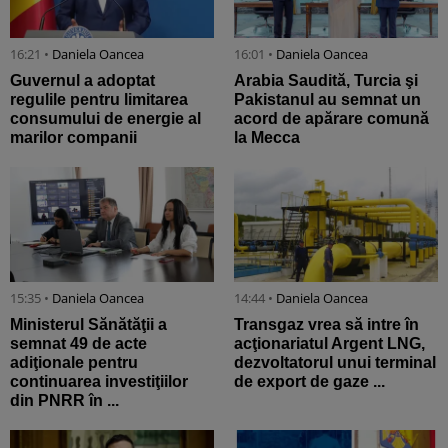
16:21 •
Daniela Oancea
16:01 •
Daniela Oancea
Guvernul a adoptat
Arabia Saudită, Turcia şi
regulile pentru limitarea
Pakistanul au semnat un
consumului de energie al
acord de apărare comună
marilor companii
la Mecca
15:35 •
Daniela Oancea
14:44 •
Daniela Oancea
Ministerul Sănătăţii a
Transgaz vrea să intre în
semnat 49 de acte
acţionariatul Argent LNG,
adiţionale pentru
dezvoltatorul unui terminal
continuarea investiţiilor
de export de gaze ...
din PNRR în ...