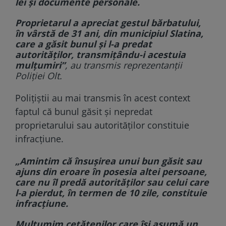
lei și documente personale.
Proprietarul a apreciat gestul bărbatului,
în vârstă de 31 ani, din municipiul Slatina,
care a găsit bunul și l-a predat
autorităților, transmițându-i acestuia
mulțumiri”
, au transmis reprezentanții
Poliției Olt.
Polițiștii au mai transmis în acest context
faptul că bunul găsit și nepredat
proprietarului sau autorităților constituie
infracțiune.
„Amintim că însușirea unui bun găsit sau
ajuns din eroare în posesia altei persoane,
care nu îl predă autorităților sau celui care
l-a pierdut, în termen de 10 zile, constituie
infracțiune.
Mulțumim cetățenilor care își asumă un