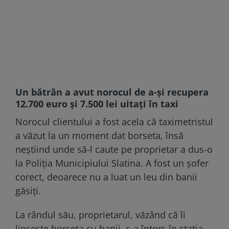
Un bătrân a avut norocul de a-și recupera
12.700 euro și 7.500 lei uitați în taxi
Norocul clientului a fost acela că taximetristul
a văzut la un moment dat borseta, însă
neștiind unde să-l caute pe proprietar a dus-o
la Poliția Municipiului Slatina. A fost un șofer
corect, deoarece nu a luat un leu din banii
găsiți.
La rândul său, proprietarul, văzând că îi
lipsește borseta cu banii, s-a întors în stația