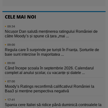
CELE MAI NOI
09:34
Nicușor Dan salută menținerea ratingului României de
către Moody’s și spune că țara „mai ...
09:00
Regula care îi surprinde pe turiști în Franța. Șorturile de
baie sunt interzise în majoritatea ...
09:00
Când începe școala în septembrie 2026. Calendarul
complet al anului școlar, cu vacanțe și datele ...
07:00
Moody’s Ratings reconfirmă calificativul României la
Baa3 și menține perspectiva negativă
17:41
Spania cere Italiei să ridice până duminică controalele la