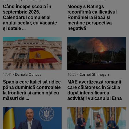
Când începe școala în
Moody’s Ratings
septembrie 2026.
reconfirmă calificativul
Calendarul complet al
României la Baa3 și
anului școlar, cu vacanțe
menține perspectiva
și datele ...
negativă
17:41 •
Daniela Oancea
16:55 •
Cornel Ghimeșan
Spania cere Italiei să ridice
MAE avertizează românii
până duminică controalele
care călătoresc în Sicilia
la frontieră și amenință cu
după intensificarea
măsuri de ...
activității vulcanului Etna