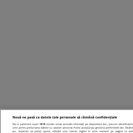
Nouă ne pasă ca datele tale personale să rămână confidențiale
Noi și partenerii noștri
1019
stocăm și/sau accesăm informații pe dispozitivul dvs., precum identificatori
unici pentru prelucrarea datelor cu caracter personal. Puteți accepta sau gestiona preferințele dvs. făcând 
jos, respectiv vă puteți opune utilizării unui interes legitim în orice moment pe pagina cu poli