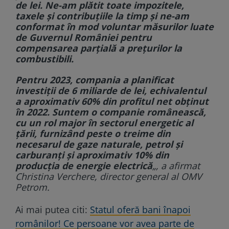
de lei. Ne-am plătit toate impozitele,
taxele şi contribuţiile la timp şi ne-am
conformat în mod voluntar măsurilor luate
de Guvernul României pentru
compensarea parţială a preţurilor la
combustibili.
Pentru 2023, compania a planificat
investiţii de 6 miliarde de lei, echivalentul
a aproximativ 60% din profitul net obţinut
în 2022. Suntem o companie românească,
cu un rol major în sectorul energetic al
ţării, furnizând peste o treime din
necesarul de gaze naturale, petrol şi
carburanţi şi aproximativ 10% din
producţia de energie electrică
„, a afirmat
Christina Verchere, director general al OMV
Petrom.
Ai mai putea citi:
Statul oferă bani înapoi
românilor! Ce persoane vor avea parte de