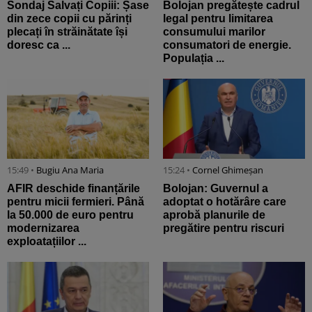
Sondaj Salvați Copiii: Șase
Bolojan pregătește cadrul
din zece copii cu părinți
legal pentru limitarea
plecați în străinătate își
consumului marilor
doresc ca ...
consumatori de energie.
Populația ...
15:49 •
Bugiu ⁠Ana Maria
15:24 •
Cornel Ghimeșan
AFIR deschide finanțările
Bolojan: Guvernul a
pentru micii fermieri. Până
adoptat o hotărâre care
la 50.000 de euro pentru
aprobă planurile de
modernizarea
pregătire pentru riscuri
exploatațiilor ...