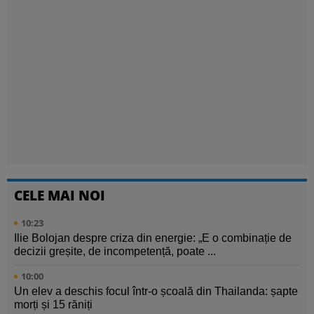
CELE MAI NOI
10:23
Ilie Bolojan despre criza din energie: „E o combinație de
decizii greșite, de incompetență, poate ...
10:00
Un elev a deschis focul într-o școală din Thailanda: șapte
morți și 15 răniți