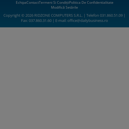
Echipa
Contact
Termeni Si Condiții
Politica De Confidentialitate
Modifică Setările
Copyright © 2026 RIDZONE COMPUTERS S.R.L. | Telefon 031.860.51.09 |
Fax: 037.860.31.60 | E-mail:
office@dailybusiness.ro