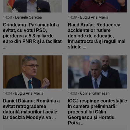
14:58 •
Daniela Oancea
14:39 •
Bugiu ⁠Ana Maria
Grindeanu: Parlamentul a
Raed Arafat: Reducerea
evitat, cu votul PSD,
accidentelor rutiere
pierderea a 5,8 miliarde
depinde de educație,
euro din PNRR și a facilitat
infrastructură și reguli mai
...
stricte ...
14:04 •
Bugiu ⁠Ana Maria
14:03 •
Cornel Ghimeșan
Daniel Dăianu: România a
ÎCCJ respinge contestațiile
evitat retrogradarea
în camera preliminară;
datorită măsurilor fiscale,
procesul lui Călin
iar decizia Moody’s va ...
Georgescu și Horațiu
Potra ...