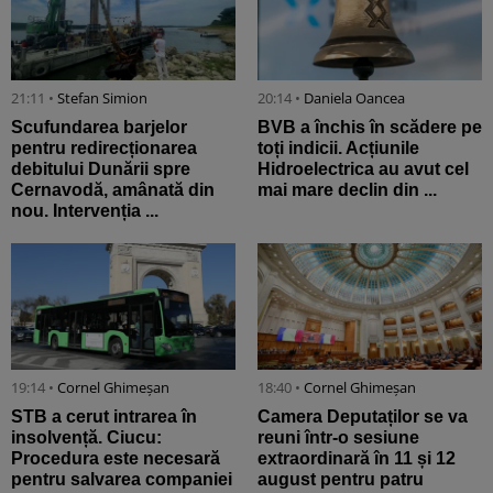
21:11 •
Stefan Simion
20:14 •
Daniela Oancea
Scufundarea barjelor
BVB a închis în scădere pe
pentru redirecționarea
toți indicii. Acțiunile
debitului Dunării spre
Hidroelectrica au avut cel
Cernavodă, amânată din
mai mare declin din ...
nou. Intervenția ...
19:14 •
Cornel Ghimeșan
18:40 •
Cornel Ghimeșan
STB a cerut intrarea în
Camera Deputaților se va
insolvență. Ciucu:
reuni într-o sesiune
Procedura este necesară
extraordinară în 11 și 12
pentru salvarea companiei
august pentru patru