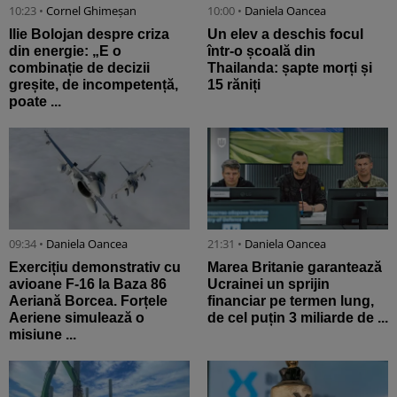
10:23 •
Cornel Ghimeșan
10:00 •
Daniela Oancea
Ilie Bolojan despre criza
Un elev a deschis focul
din energie: „E o
într-o școală din
combinație de decizii
Thailanda: șapte morți și
greșite, de incompetență,
15 răniți
poate ...
09:34 •
Daniela Oancea
21:31 •
Daniela Oancea
Exercițiu demonstrativ cu
Marea Britanie garantează
avioane F-16 la Baza 86
Ucrainei un sprijin
Aeriană Borcea. Forțele
financiar pe termen lung,
Aeriene simulează o
de cel puțin 3 miliarde de ...
misiune ...