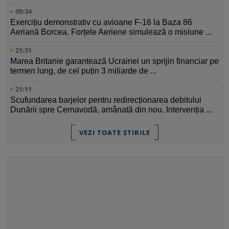
09:34
Exercițiu demonstrativ cu avioane F-16 la Baza 86
Aeriană Borcea. Forțele Aeriene simulează o misiune ...
21:31
Marea Britanie garantează Ucrainei un sprijin financiar pe
termen lung, de cel puțin 3 miliarde de ...
21:11
Scufundarea barjelor pentru redirecționarea debitului
Dunării spre Cernavodă, amânată din nou. Intervenția ...
VEZI TOATE ȘTIRILE