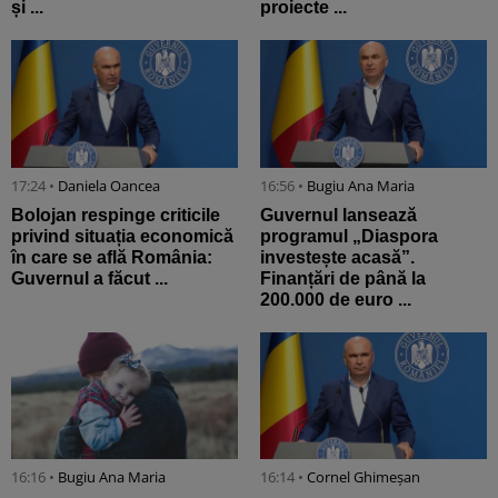
și ...
proiecte ...
17:24 •
Daniela Oancea
16:56 •
Bugiu ⁠Ana Maria
Bolojan respinge criticile
Guvernul lansează
privind situația economică
programul „Diaspora
în care se află România:
investește acasă”.
Guvernul a făcut ...
Finanțări de până la
200.000 de euro ...
16:16 •
Bugiu ⁠Ana Maria
16:14 •
Cornel Ghimeșan