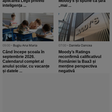
aplicarea Legii privind
Moody’s și spune că țara
inteligența ...
„mai ...
09:00 •
Bugiu ⁠Ana Maria
07:00 •
Daniela Oancea
Când începe școala în
Moody’s Ratings
septembrie 2026.
reconfirmă calificativul
Calendarul complet al
României la Baa3 și
anului școlar, cu vacanțe
menține perspectiva
și datele ...
negativă