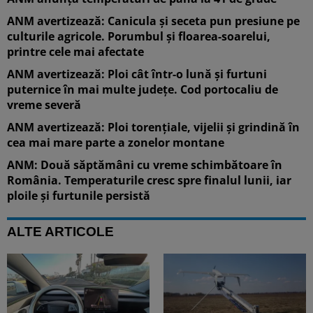
ANM avertizează: Canicula și seceta pun presiune pe
culturile agricole. Porumbul și floarea-soarelui,
printre cele mai afectate
ANM avertizează: Ploi cât într-o lună și furtuni
puternice în mai multe județe. Cod portocaliu de
vreme severă
ANM avertizează: Ploi torențiale, vijelii și grindină în
cea mai mare parte a zonelor montane
ANM: Două săptămâni cu vreme schimbătoare în
România. Temperaturile cresc spre finalul lunii, iar
ploile și furtunile persistă
ALTE ARTICOLE