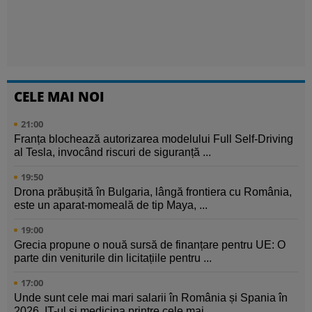
CELE MAI NOI
21:00
Franța blochează autorizarea modelului Full Self-Driving
al Tesla, invocând riscuri de siguranță ...
19:50
Drona prăbușită în Bulgaria, lângă frontiera cu România,
este un aparat-momeală de tip Maya, ...
19:00
Grecia propune o nouă sursă de finanțare pentru UE: O
parte din veniturile din licitațiile pentru ...
17:00
Unde sunt cele mai mari salarii în România și Spania în
2026. IT-ul și medicina printre cele mai ...