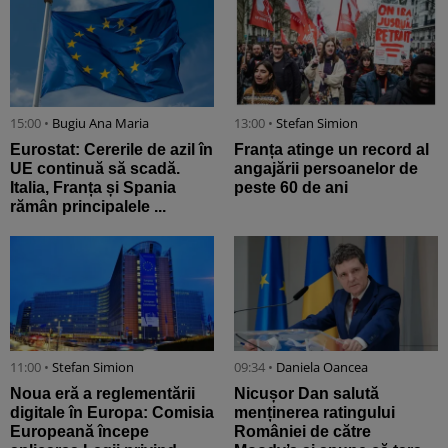
15:00 •
Bugiu ⁠Ana Maria
13:00 •
Stefan Simion
Eurostat: Cererile de azil în
Franța atinge un record al
UE continuă să scadă.
angajării persoanelor de
Italia, Franța și Spania
peste 60 de ani
rămân principalele ...
11:00 •
Stefan Simion
09:34 •
Daniela Oancea
Noua eră a reglementării
Nicușor Dan salută
digitale în Europa: Comisia
menținerea ratingului
Europeană începe
României de către