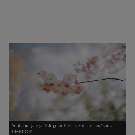
Sunt anunțate și 20 de grade Celsius. Foto: meteo/ sursă:
Pexels.com