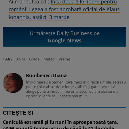
Ai mai putea citi:
Încă două zile libere pentru
români! Legea a fost aprobată oficial de Klaus
Iohannis, astăzi, 3 martie
Urmărește Daily Business pe
Google News
TAGS:
ANM
Grade
Meteo
Vreme
Bumbeneci Diana
Într-o mare de oameni care merg în direcții simple, seci sau
poate chiar absurde, o lume grăbită și gata mereu să
alerge pentru îndeplinirea unui scop, eu am ales să mă
opresc în loc și să ...
citește mai mult
CITEȘTE ȘI
Caniculă extremă și furtuni în aproape toată țara.
ANM anunță temperaturi de până la 41 de grade