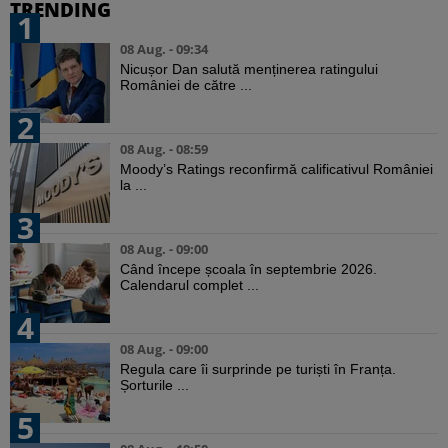
TRENDING
1
08 Aug. - 09:34
Nicușor Dan salută menținerea ratingului
României de către ...
2
08 Aug. - 08:59
Moody’s Ratings reconfirmă calificativul României
la ...
3
08 Aug. - 09:00
Când începe școala în septembrie 2026.
Calendarul complet ...
4
08 Aug. - 09:00
Regula care îi surprinde pe turiști în Franța.
Șorturile ...
5