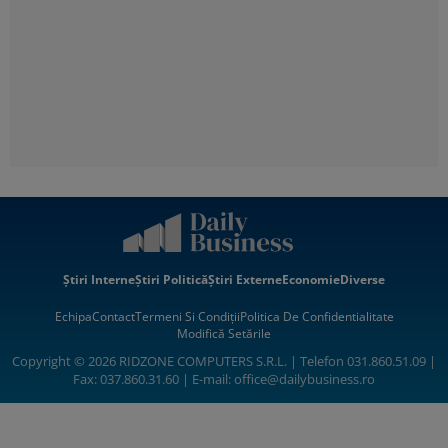
Știri Interne
Știri Politică
Știri Externe
Economie
Diverse
Echipa
Contact
Termeni Si Condiții
Politica De Confidentialitate
Modifică Setările
Copyright © 2026 RIDZONE COMPUTERS S.R.L. | Telefon 031.860.51.09 |
Fax: 037.860.31.60 | E-mail:
office@dailybusiness.ro