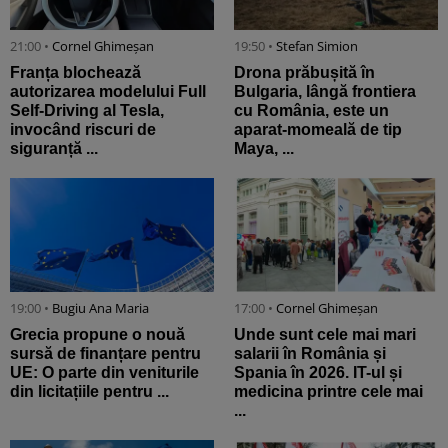
21:00 •
Cornel Ghimeșan
19:50 •
Stefan Simion
Franța blochează
Drona prăbușită în
autorizarea modelului Full
Bulgaria, lângă frontiera
Self-Driving al Tesla,
cu România, este un
invocând riscuri de
aparat-momeală de tip
siguranță ...
Maya, ...
19:00 •
Bugiu ⁠Ana Maria
17:00 •
Cornel Ghimeșan
Grecia propune o nouă
Unde sunt cele mai mari
sursă de finanțare pentru
salarii în România și
UE: O parte din veniturile
Spania în 2026. IT-ul și
din licitațiile pentru ...
medicina printre cele mai
...