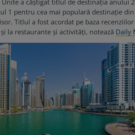
Unite a câștigat titlul de destinația anului 
ul 1 pentru cea mai populară destinație din
isor. Titlul a fost acordat pe baza recenziilor
t și la restaurante și activități, notează
Daily 