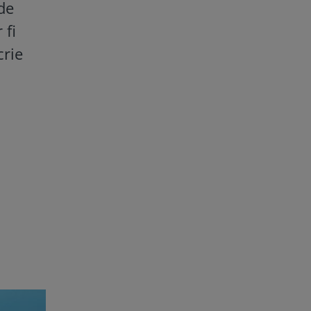
 de
 fi
crie