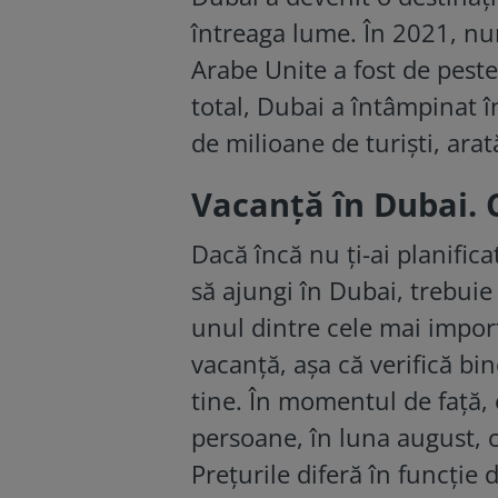
întreaga lume. În 2021, num
Arabe Unite a fost de peste 
total, Dubai a întâmpinat 
de milioane de turiști, ara
Vacanță în Dubai. 
Dacă încă nu ți-ai planific
să ajungi în Dubai, trebuie 
unul dintre cele mai impor
vacanță, așa că verifică bi
tine. În momentul de față,
persoane, în luna august, co
Prețurile diferă în funcție 