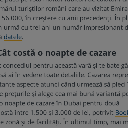
ărul turiștilor români care au vizitat Emira
56.000, în creștere cu anii precedenți. În pl
în urmă cu trei ani un număr impresionant 
tă
datele
.
Cât costă o noapte de cazare
at concediul pentru această vară și te bate g
să ai în vedere toate detaliile. Cazarea repr
tante aspecte atunci când urmează să pleci 
ne prețurile și alege cea mai bună variantă p
 o noapte de cazare în Dubai pentru două
stă între 1.500 și 3.000 de lei, potrivit
Boo
de zonă și de facilități. În ultimul timp, mai 