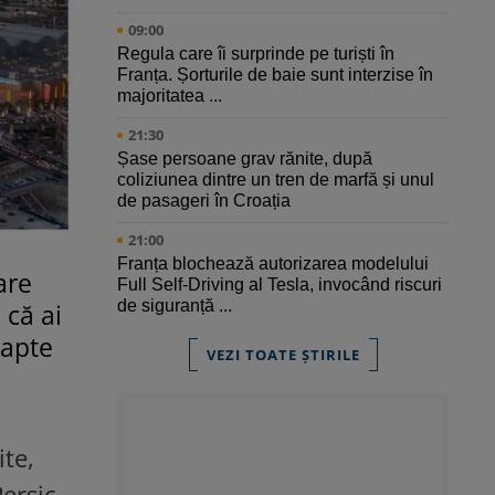
09:00
Regula care îi surprinde pe turiști în
Franța. Șorturile de baie sunt interzise în
majoritatea ...
21:30
Șase persoane grav rănite, după
coliziunea dintre un tren de marfă și unul
de pasageri în Croația
21:00
Franța blochează autorizarea modelului
are
Full Self-Driving al Tesla, invocând riscuri
de siguranță ...
 că ai
oapte
VEZI TOATE ȘTIRILE
te,
ersic,