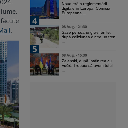
2024.
Noua eră a reglementării
digitale în Europa: Comisia
 lume,
Europeană ...
4
 făcute
08 Aug. - 21:30
Mail
.
Șase persoane grav rănite,
după coliziunea dintre un tren
...
5
08 Aug. - 15:30
Zelenski, după întâlnirea cu
Vučić: Trebuie să avem totul
...