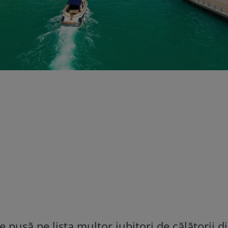
 pusă pe lista multor iubitori de călătorii d