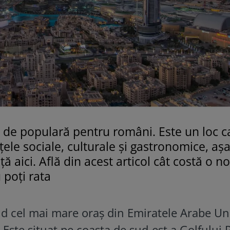
 de populară pentru români. Este un loc c
ele sociale, culturale și gastronomice, așa
ță aici. Află din acest articol cât costă o n
 poți rata
nd cel mai mare oraș din Emiratele Arabe Uni
Este situat pe coasta de sud-est a Golfului P