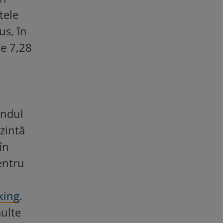
tele
us, în
de 7,28
ândul
ezintă
în
entru
king
.
multe