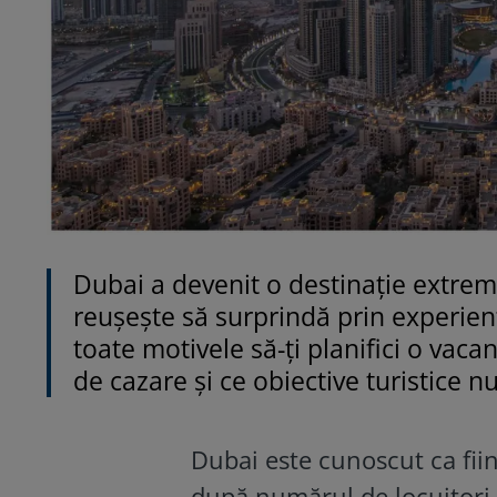
Dubai a devenit o destinație extrem
reușește să surprindă prin experienț
toate motivele să-ți planifici o vacan
de cazare și ce obiective turistice nu
Dubai este cunoscut ca fii
după numărul de locuitori. 