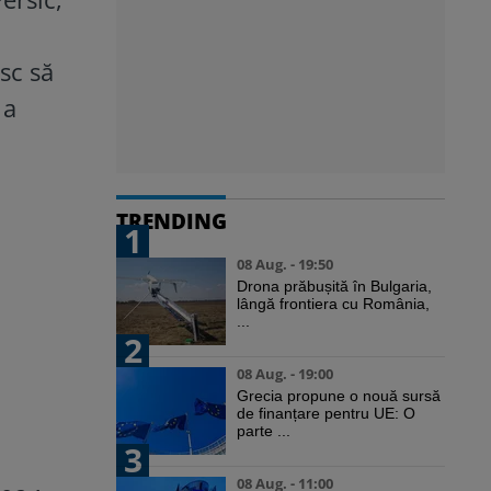
sc să
 a
TRENDING
1
08 Aug. - 19:50
Drona prăbușită în Bulgaria,
lângă frontiera cu România,
...
2
08 Aug. - 19:00
Grecia propune o nouă sursă
de finanțare pentru UE: O
parte ...
3
08 Aug. - 11:00