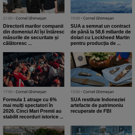
21:00 •
Cornel Ghimeșan
19:00 •
Cornel Ghimeșan
Directorii marilor companii
SUA a semnat un contract
din domeniul AI își întăresc
de până la 58,6 miliarde de
măsurile de securitate și
dolari cu Lockheed Martin
călătoresc ...
pentru producția de ...
17:00 •
Cornel Ghimeșan
15:00 •
Cornel Ghimeșan
Formula 1 atrage cu 6%
SUA restituie Indoneziei
mai mulți spectatori în
artefacte de patrimoniu
2026. Cinci Mari Premii au
recuperate de FBI
stabilit recorduri istorice ...