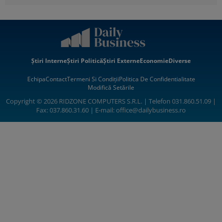
Știri Interne
Știri Politică
Știri Externe
Economie
Diverse
Echipa
Contact
Termeni Si Condiții
Politica De Confidentialitate
Modifică Setările
Copyright © 2026 RIDZONE COMPUTERS S.R.L. | Telefon 031.860.51.09 |
Fax: 037.860.31.60 | E-mail:
office@dailybusiness.ro