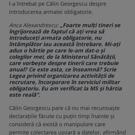
l-a întrebat pe Călin Georgescu despre
introducerea armatei obligatorie.
Anca Alexandrescu:
„Foarte mulți tineri se
îngrijorează de faptul că ați vrea să
introduceți armata obligatorie, nu
întâmplător iau această întrebare. Mi-ați
adus o hârtie pe care le-am dat-o și
colegilor mei, de la Ministerul Sănătății,
care vorbește despre tinerii care trebuie
anual? Ce este asta, ce înseamnă? Scrie
Legea privind organizarea activității de
recrutare, încorporare în serviciul militar
obligatoriu. Eu am verificat la MS și hârtia
este reală”.
Călin Georgescu pare că nu mai recunoaște
declarațiile făcute cu puțin timp înainte și
consideră că există o manipulare care
permite colectarea ușoară a datelor, afirmând